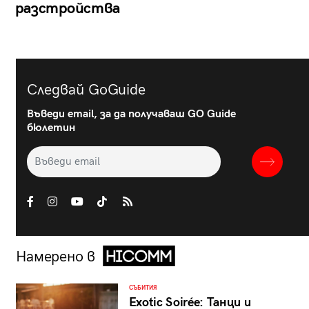
разстройства
Следвай GoGuide
Въведи email, за да получаваш GO Guide
бюлетин
Намерено в
СЪБИТИЯ
Exotic Soirée: Танци и