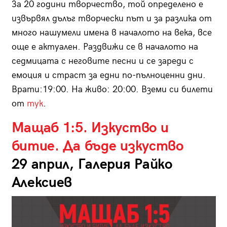
За 20 години творчество, той определено е
извървял дълъг творчески път и за разлика от
много нашумели имена в началото на века, все
още е актуален. Раздвижи се в началото на
седмицата с неговите песни и се зареди с
емоция и страст за едни по-пълноценни дни.
Врати:19:00. На живо: 20:00. Вземи си билети
от
тук
.
Мащаб 1:5. Изкуство и
битие. Да бъде изкуство
29 април, Галерия Райко
Алексиев