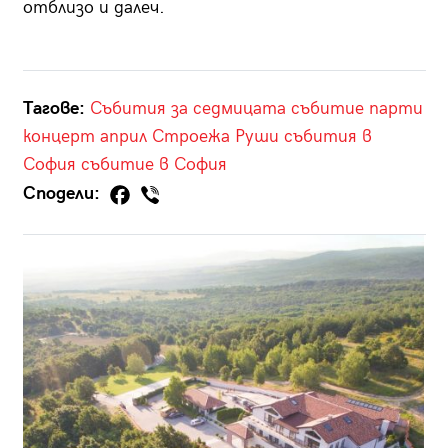
отблизо и далеч.
Тагове:
Събития за седмицата
събитие
парти
концерт
април
Строежа
Руши
събития в
София
събитие в София
Сподели: