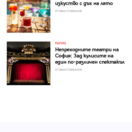
изкуство с дъх на лято
ОТ ИВАН ПЪРВАНОВ
FEATURE
Непреходните театри на
София: Зад кулисите на
един по-различен спектакъл
ОТ ИВАН ПЪРВАНОВ