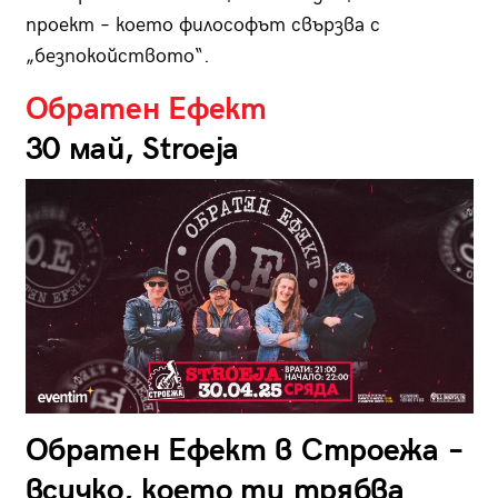
проект – което философът свързва с
„безпокойството“.
Обратен Ефект
30 май, Stroeja
Обратен Ефект в Строежа –
всичко, което ти трябва