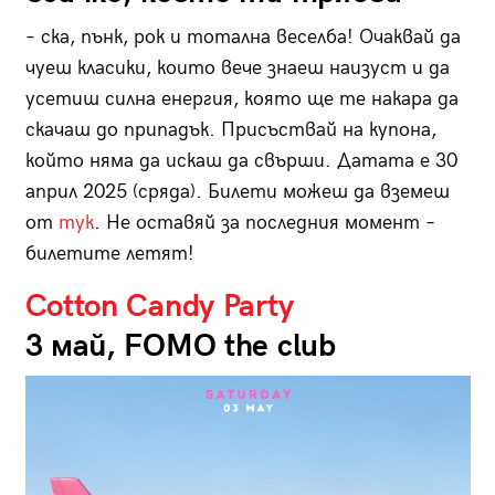
– ска, пънк, рок и тотална веселба! Очаквай да
чуеш класики, които вече знаеш наизуст и да
усетиш силна енергия, която ще те накара да
скачаш до припадък. Присъствай на купона,
който няма да искаш да свърши. Датата е 30
април 2025 (сряда). Билети можеш да вземеш
от
тук
. Не оставяй за последния момент –
билетите летят!
Cotton Candy Party
3 май, FOMO the club