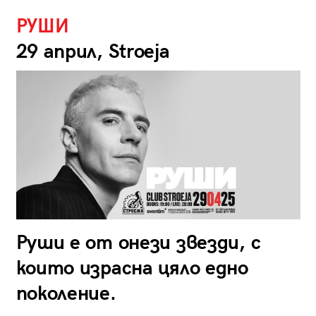
РУШИ
29 април, Stroeja
Руши е от онези звезди, с
които израсна цяло едно
поколение.