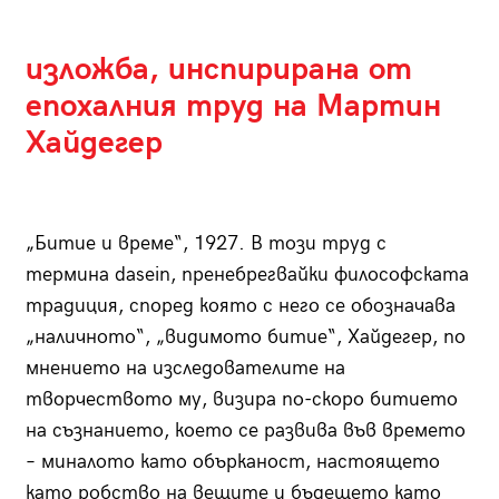
изложба, инспирирана от
епохалния труд на Мартин
Хайдегер
„Битие и време“, 1927. В този труд с
термина dasein, пренебрегвайки философската
традиция, според която с него се обозначава
„наличното“, „видимото битие“, Хайдегер, по
мнението на изследователите на
творчеството му, визира по-скоро битието
на съзнанието, което се развива във времето
– миналото като обърканост, настоящето
като робство на вещите и бъдещето като