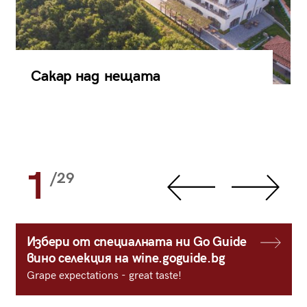
Сакар над нещата
1
/29
Избери от специалната ни Go Guide
вино селекция на wine.goguide.bg
Grape expectations - great taste!