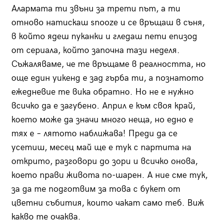
Алармата ти звъни за трети път, а ти
отново натискаш snooze и се връщаш в съня,
в който ядеш пуканки и гледаш пети епизод
от сериала, който започна тази неделя.
Съжаляваме, че те връщаме в реалността, но
още един уикенд е зад гърба ти, а познатото
ежедневие те вика обратно. Но не е нужно
всичко да е загубено. Април е към своя край,
което може да значи много неща, но едно е
тях е – лятото наближава! Преди да се
усетиш, месец май ще е тук с партита на
открито, разговори до зори и всичко онова,
което прави живота по-шарен. А ние сме тук,
за да те подготвим за това с букет от
цветни събития, които чакат само теб. Виж
какво те очаква.