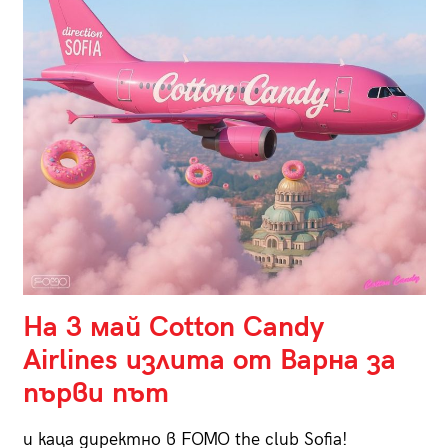
На 3 май Cotton Candy
Airlines излита от Варна за
първи път
и каца директно в FOMO the club Sofia!