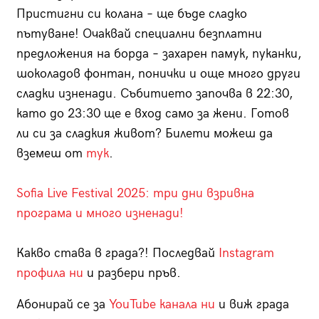
Пристигни си колана – ще бъде сладко
пътуване! Очаквай специални безплатни
предложения на борда – захарен памук, пуканки,
шоколадов фонтан, понички и още много други
сладки изненади. Събитието започва в 22:30,
като до 23:30 ще е вход само за жени. Готов
ли си за сладкия живот? Билети можеш да
вземеш от
тук
.
Sofia Live Festival 2025: три дни взривна
програма и много изненади!
Какво става в града?! Последвай
Instagram
профила ни
и разбери пръв.
Абонирай се за
YouTube канала ни
и виж града