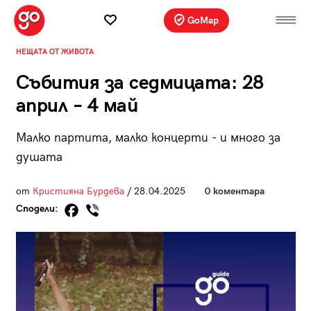
GoMap
НЕЩАТА ОТ ЖИВОТА
Събития за седмицата: 28
април – 4 май
Малко партита, малко концерти - и много за
душата
от
Кристияна Бурдева
/ 28.04.2025
0 коментара
Сподели: