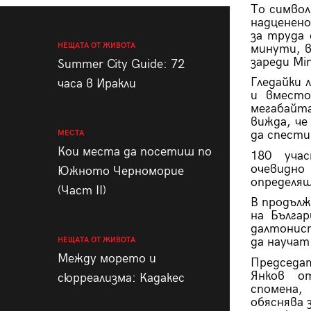
То символ
надценено
за труда 
НЕЩАТА ОТ ЖИВОТА
минути, в
зареди
Min
Summer City Guide: 72
Гледайки 
часа в Иракли
и вместо
мегабайт
вижда, че
да спести
МЕСТА
Кои места да посетиш по
180 уча
очевидно
Южното Черноморие
определя
(Част II)
В продълж
на Бълга
далтонист
да научат
НЕЩАТА ОТ ЖИВОТА
Между морето и
Председа
Янков от
сюрреализма: Кадакес
спомена
обяснява 