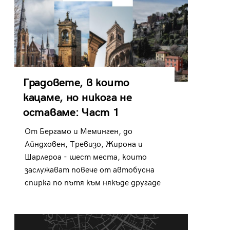
Градовете, в които
кацаме, но никога не
оставаме: Част 1
От Бергамо и Меминген, до
Айндховен, Тревизо, Жирона и
Шарлероа - шест места, които
заслужават повече от автобусна
спирка по пътя към някъде другаде