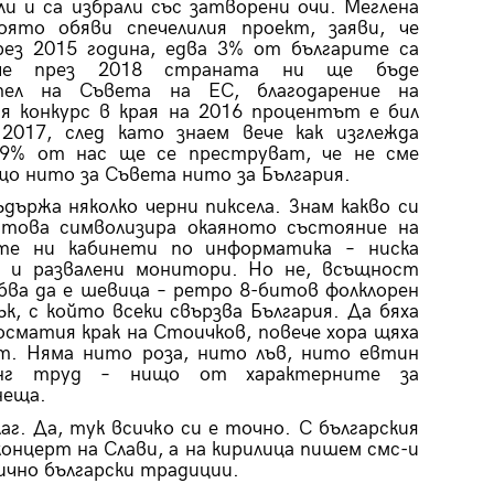
ли и са избрали със затворени очи. Меглена
която обяви спечелилия проект, заяви, че
рез 2015 година, едва 3% от българите са
 че през 2018 страната ни ще бъде
тел на Съвета на ЕС, благодарение на
я конкурс в края на 2016 процентът е бил
 2017, след като знаем вече как изглежда
89% от нас ще се преструват, че не сме
що нито за Съвета нито за България.
държа няколко черни пиксела. Знам какво си
 това символизира окаяното състояние на
те ни кабинети по информатика – ниска
я и развалени монитори. Но не, всъщност
ва да е шевица – ретро 8-битов фолклорен
к, с който всеки свързва България. Да бяха
осматия крак на Стоичков
,
повече хора щяха
ят. Няма нито роза, нито лъв, нито евтин
инг труд – нищо от характерните за
неща.
аг. Да, тук всичко си е точно. С българския
концерт на Слави, а на кирилица пишем смс-и
ично български традиции.