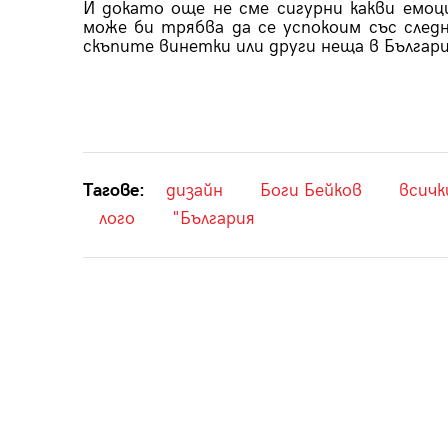
И докато още не сме сигурни какви емоц
може би трябва да се успокоим със след
скъпите винетки или други неща в България
Тагове:
дизайн
Боги Бейков
всичк
лого
"България