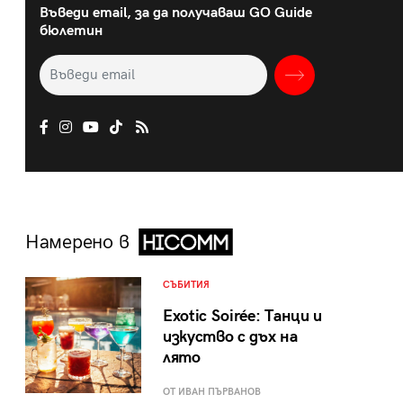
Въведи email, за да получаваш GO Guide
бюлетин
Намерено в
СЪБИТИЯ
Exotic Soirée: Танци и
изкуство с дъх на
лято
ОТ ИВАН ПЪРВАНОВ