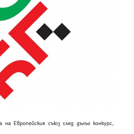
29
/29
 на Европейския съюз след дълъг конкурс,