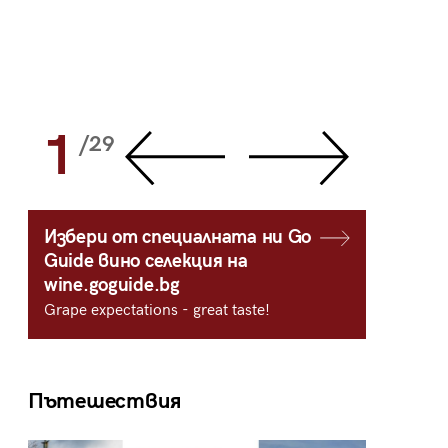
1
2
/29
/
Избери от специалната ни Go
Guide вино селекция на
wine.goguide.bg
Grape expectations - great taste!
Пътешествия