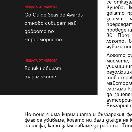
се отказа
Кунева, 
НЕЩАТА ОТ ЖИВОТА
докато п
Go Guide Seaside Awards
знаели,
отново събират най-
председа
проведени
доброто по
30. През
Черноморието
логото, 
чували ни
Логото съ
мислите,
НЕЩАТА ОТ ЖИВОТА
училищни
Всички обичат
резолюци
таралежите
това тряб
майсторлъ
сложили к
да зацеп
аутсорс
България 
Но поне я има кирилицата и българския фл
флаг се увиваме, когато ни вали дъжда на 
на шефа, като закъсняваме за работа. Тип