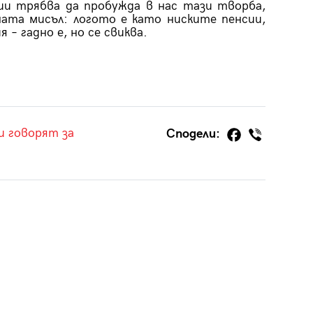
ии трябва да пробужда в нас тази творба,
ната мисъл: логото е като ниските пенсии,
 – гадно е, но се свиква.
и говорят за
Сподели: