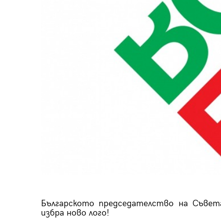
пания
28
/29
Българското председателство на Съвета
избра ново лого!