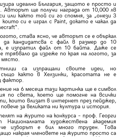
изира идеално България, защото е просто и
. Авторът ще получи награда от 10,000 лв
си или както той си го спомня, за „онези 3
 които си е играл с
Paint
, докато е чакал да
ecraft
“
.
логото, става ясно, че авторът се е объркал
 да кандидатсва с файл в размер до 10
а, е изпратил файл от 10 байта. Даже се
 е трябвало да изреже по края на логото, за
 място.
стници са изпращали своите идеи, но
 също както в Хелзинки, красотата не е
щ фактор.
ение на 6 месеца тази картинка ще е символ
рия по света, което ще помогне на всички
и, които влизат в интернет през пейджер,
 повече за великата ни култура и история.
телят на журито
на конкурса
– проф. Георги
 Националната художествена академия
,
че изборът е бил много труден. Това
защо накрая членовете на журито просто са