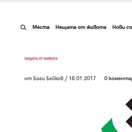
Места
Нещата от живота
Нови с
НЕЩАТА ОТ ЖИВОТА
от Боги Бейков / 18.01.2017
0 комента
 Shareable:
Summer Prelude: ка
лги вечери и
започва лятото в 