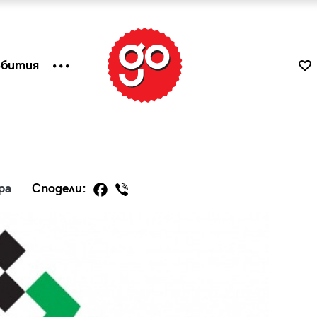
ъбития
ра
Сподели:
к
Tender is the Wine – Какво
чаша
се пие на Лазурния бряг