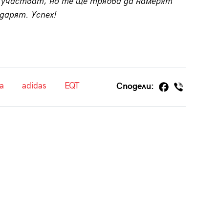
 участват, но те ще трябва да намерят
дарят. Успех!
а
adidas
EQT
Сподели: