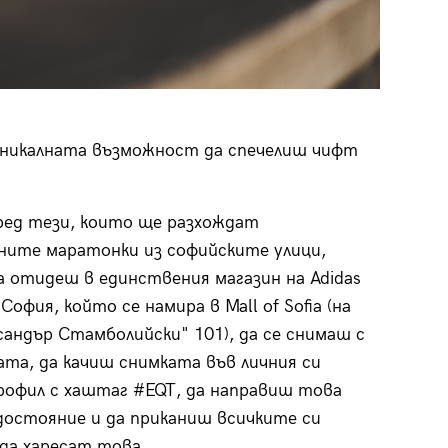
уникалната възможност да спечелиш чифт
сред тези, които ще разхождат
ите маратонки из софийските улици,
 отидеш в единствения магазин на Adidas
в София, който се намира в Mall of Sofia (на
ксандър Стамболийски" 101), да се снимаш с
та, да качиш снимката във личния си
рофил с хаштаг #EQT, да направиш това
достояние и да приканиш всичките си
да харесат това.