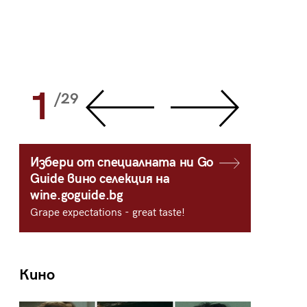
1
2
/29
/
Избери от специалната ни Go
Guide вино селекция на
wine.goguide.bg
Grape expectations - great taste!
Кино