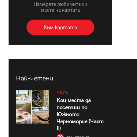
Най-четени
МЕСТА
Кои места да
посетиш по
Южното
Черноморие (Част
II)