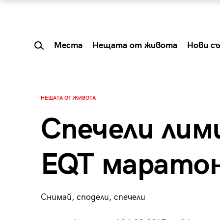
Места
Нещата от живота
Нови с
НЕЩАТА ОТ ЖИВОТА
Спечели ли
EQT маратон
Снимай, сподели, спечели
 Shareable:
Summer Prelude: ка
лги вечери и
започва лятото в 