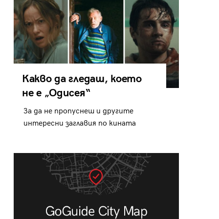
Какво да гледаш, което
не е „Одисея“
За да не пропуснеш и другите
интересни заглавия по кината