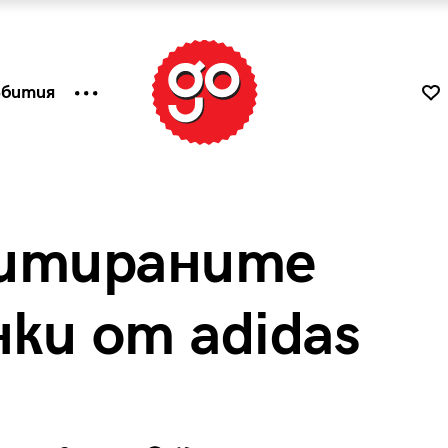
ъбития
митираните
ки от adidas
к
Tender is the Wine – Какво
чаша
се пие на Лазурния бряг