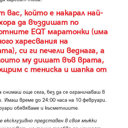
т вас, който е накарал най-
хора да въздишат по
отните EQT маратонки (има
ого харесвания на
та), си ги печели веднага, а
които му дишат във врата,
ощрим с тениска и шапка от
.
а снимаш още сега, без да се ограничаваш в
и. Имаш време дo 24:00 часа на 10 февруари.
руари обявяваме и късметлиите.
е ексклузивно представен в своя мъжки