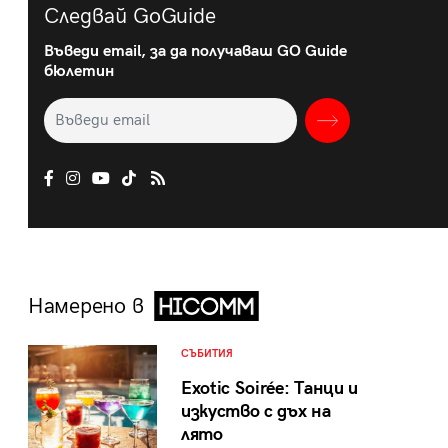
Следвай GoGuide
Въведи email, за да получаваш GO Guide
бюлетин
Намерено в
СЪБИТИЯ
Exotic Soirée: Танци и
изкуство с дъх на
лято