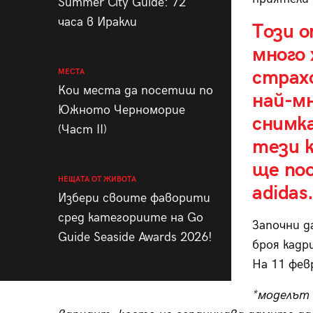
Summer City Guide: 72
часа в Иракли
Този о
много 
страх
МЕСТА
Кои места да посетиш по
най-мн
Южното Черноморие
снимка
(Част II)
тези 
ще по
НЕЩАТА ОТ ЖИВОТА
adidas
Избери своите фаворити
сред категориите на Go
Започни д
Guide Seaside Awards 2026!
броя кадр
На 11 фев
*моделът 