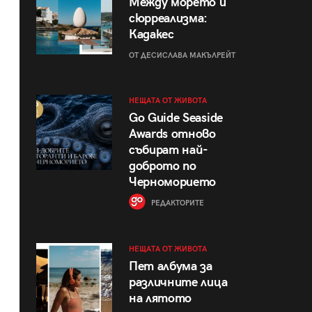
Между морето и
сюрреализма:
Кадакес
ОТ ДЕСИСЛАВА МАКЪЛРЕЙТ
НЕЩАТА ОТ ЖИВОТА
Go Guide Seaside
Awards отново
събират най-
доброто по
Черноморието
РЕДАКТОРИТЕ
НЕЩАТА ОТ ЖИВОТА
Пет албума за
различните лица
на лятото