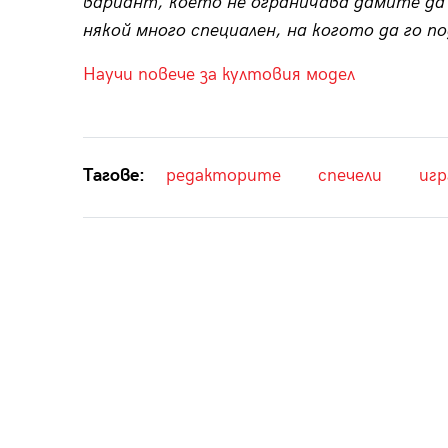
вариант, което не ограничава дамите да
някой много специален, на когото да го по
Научи повече за култовия модел
Тагове:
редакторите
спечели
игр