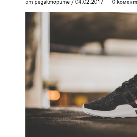
от редакторите / 04.02.2017
0 комент
пания
28
/29