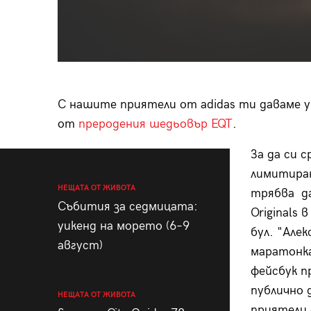
С нашите приятели от adidas ти даваме 
от
преродения шедьовър EQT
.
За да си 
лимитиран
НЕЩАТА ОТ ЖИВОТА
трябва да
Събития за седмицата:
Originals 
уикенд на морето (6–9
бул. "Але
август)
маратонка
фейсбук п
публично 
НЕЩАТА ОТ ЖИВОТА
приятели 