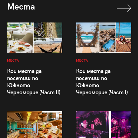
Места
МЕСТА
МЕСТА
Кои места да
Кои места да
посетиш по
посетиш по
Южното
Южното
Черноморие (Част II)
Черноморие (Част I)