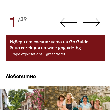
1
/29
Избери от специалната ни Go Guide
вино селекция на wine.goguide.bg
Grape expectations - great taste!
Любопитно