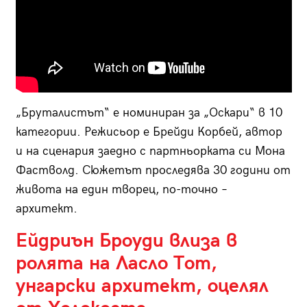
„Бруталистът“ е номиниран за „Оскари“ в 10
категории. Режисьор е Брейди Корбей, автор
и на сценария заедно с партньорката си Мона
Фастволд. Сюжетът проследява 30 години от
живота на един творец, по-точно –
архитект.
Ейдриън Броуди влиза в
ролята на Ласло Тот,
унгарски архитект, оцелял