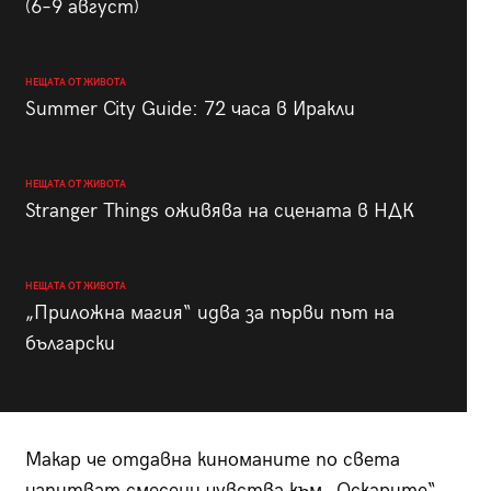
(6–9 август)
НЕЩАТА ОТ ЖИВОТА
Summer City Guide: 72 часа в Иракли
НЕЩАТА ОТ ЖИВОТА
Stranger Things оживява на сцената в НДК
НЕЩАТА ОТ ЖИВОТА
„Приложна магия“ идва за първи път на
български
Макар че отдавна киноманите по света
изпитват смесени чувства към „Оскарите“,