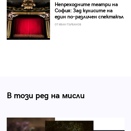
Непреходните театри на
София: Зад кулисите на
един по-различен спектакъл
ОТ ИВАН ПЪРВАНОВ
В този ред на мисли