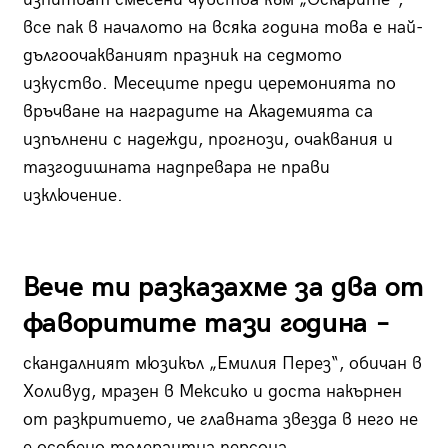
все пак в началото на всяка година това е най-
дългоочакваният празник на седмото
изкуство. Месеците преди церемонията по
връчване на наградите на Академията са
изпълнени с надежди, прогнози, очаквания и
тазгодишната надпревара не прави
изключение.
Вече ти разказахме за два от
фаворитите тази година –
скандалният мюзикъл „Емилия Перез“, обичан в
Холивуд, мразен в Мексико и доста накърнен
от разкритието, че главната звезда в него не
е особено толерантна персона.