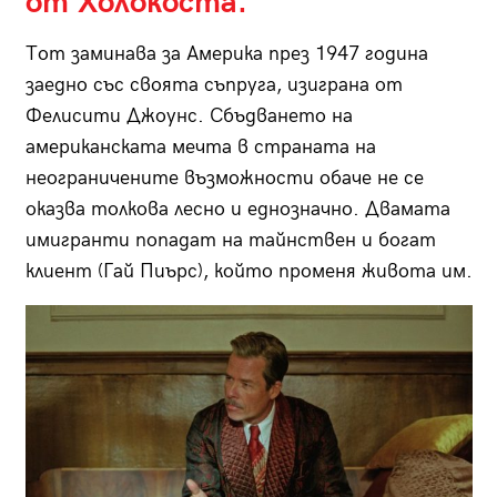
от Холокоста.
Тот заминава за Америка през 1947 година
заедно със своята съпруга, изиграна от
Фелисити Джоунс. Сбъдването на
американската мечта в страната на
неограничените възможности обаче не се
оказва толкова лесно и еднозначно. Двамата
имигранти попадат на тайнствен и богат
клиент (Гай Пиърс), който променя живота им.