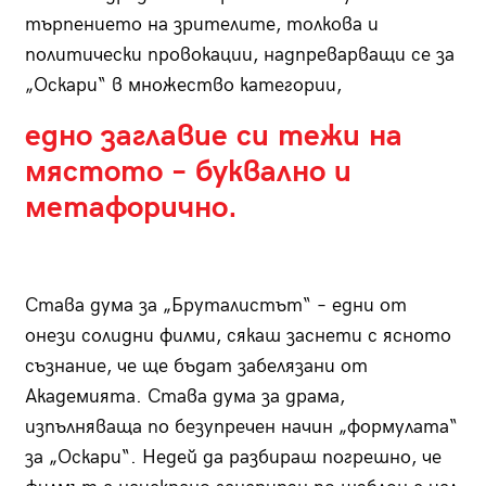
търпението на зрителите, толкова и
политически провокации, надпреварващи се за
„Оскари“ в множество категории,
едно заглавие си тежи на
мястото – буквално и
метафорично.
Става дума за „Бруталистът“ – едни от
онези солидни филми, сякаш заснети с ясното
съзнание, че ще бъдат забелязани от
Академията. Става дума за драма,
изпълняваща по безупречен начин „формулата“
за „Оскари“. Недей да разбираш погрешно, че