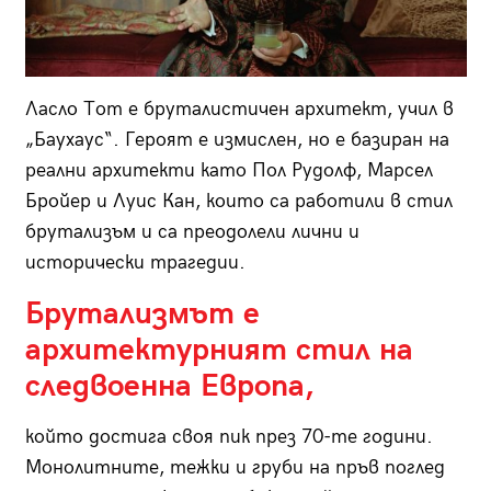
Ласло Тот е бруталистичен архитект, учил в
„Баухаус“. Героят е измислен, но е базиран на
реални архитекти като Пол Рудолф, Марсел
Бройер и Луис Кан, които са работили в стил
брутализъм и са преодолели лични и
исторически трагедии.
Брутализмът е
архитектурният стил на
следвоенна Европа,
който достига своя пик през 70-те години.
Монолитните, тежки и груби на пръв поглед