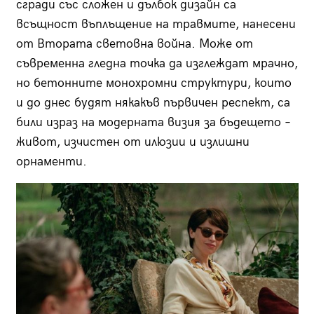
сгради със сложен и дълбок дизайн са
всъщност въплъщение на травмите, нанесени
от Втората световна война. Може от
съвременна гледна точка да изглеждат мрачно,
но бетонните монохромни структури, които
и до днес будят някакъв първичен респект, са
били израз на модерната визия за бъдещето –
живот, изчистен от илюзии и излишни
орнаменти.