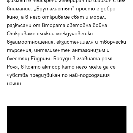
филмът е неискрено генериран по шаблон с цел
внимание. „Бруталистът“ просто е добро
кино, а в него откриваме свят и морал,
разкъсани от Втората световна война.
Откриваме сложни междучовешки
взаимоотношения, екзистенциалн и творчески
търсения, интелигентен антагонизъм и
блестящ Ейдриън Броуди в главната роля.
Роля, в която актьор като него може да се
чувства предизвикан по най-подходящия
начин.