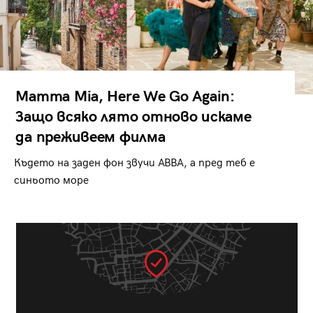
Mamma Mia, Here We Go Again:
Защо всяко лято отново искаме
да преживеем филма
Където на заден фон звучи ABBA, а пред теб е
синьото море