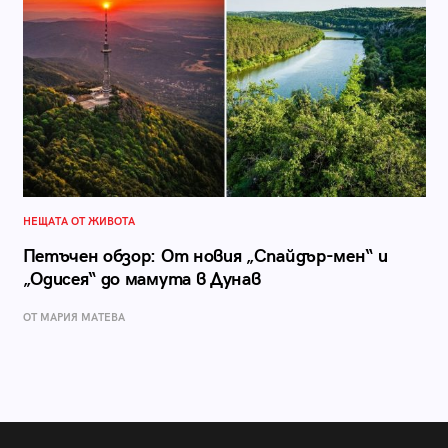
НЕЩАТА ОТ ЖИВОТА
Петъчен обзор: От новия „Спайдър-мен“ и
„Одисея“ до мамута в Дунав
ОТ МАРИЯ МАТЕВА