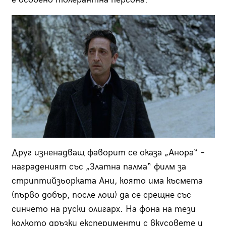
Друг изненадващ фаворит се оказа „Анора“ –
награденият със „Златна палма“ филм за
стриптийзьорката Ани, която има късмета
(първо добър, после лош) да се срещне със
синчето на руски олигарх. На фона на тези
колкото дръзки експерименти с вкусовете и