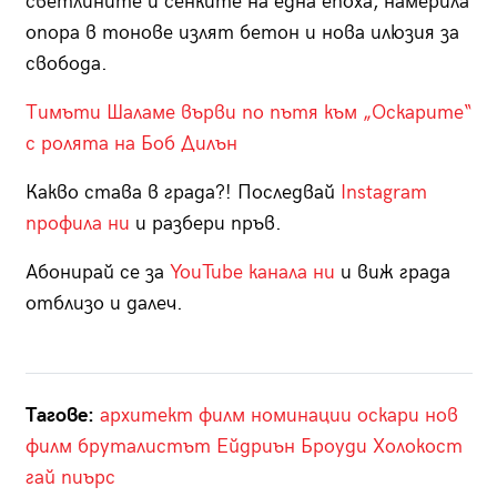
светлините и сенките на една епоха, намерила
опора в тонове излят бетон и нова илюзия за
свобода.
Тимъти Шаламе върви по пътя към „Оскарите“
с ролята на Боб Дилън
Какво става в града?! Последвай
Instagram
профила ни
и разбери пръв.
Абонирай се за
YouTube канала ни
и виж града
отблизо и далеч.
Тагове:
архитект
филм
номинации
оскари
нов
филм
бруталистът
Ейдриън Броуди
Холокост
гай пиърс