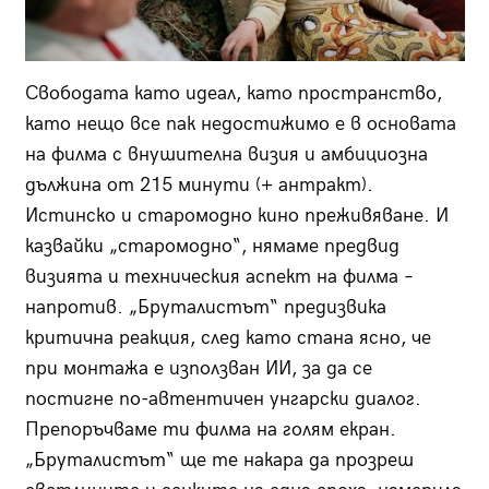
Свободата като идеал, като пространство,
като нещо все пак недостижимо е в основата
на филма с внушителна визия и амбициозна
дължина от 215 минути (+ антракт).
Истинско и старомодно кино преживяване. И
казвайки „старомодно“, нямаме предвид
визията и техническия аспект на филма –
напротив. „Бруталистът“ предизвика
критична реакция, след като стана ясно, че
при монтажа е използван ИИ, за да се
постигне по-автентичен унгарски диалог.
Препоръчваме ти филма на голям екран.
„Бруталистът“ ще те накара да прозреш