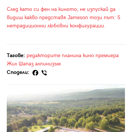
След като си фен на киното, не изпускай да
видиш какво представя Jameson този път: 5
нетрадиционни любовни конфигурации.
Тагове:
редакторите
планина
кино
премиера
Жил Шапаз
алпинизъм
Сподели: