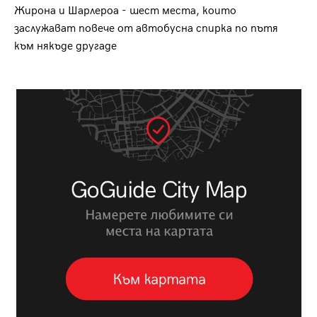
Жирона и Шарлероа - шест места, които
заслужават повече от автобусна спирка по пътя
към някъде другаде