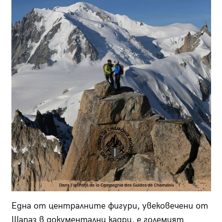
Една от централните фигури, увековечени от
Шапаз в документални кадри, е големият