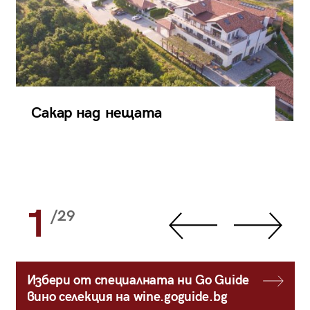
Сакар над нещата
1
/29
Избери от специалната ни Go Guide
вино селекция на wine.goguide.bg