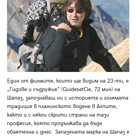
Един от филмите, които ще видим на 23-ти, е
„Гидове и съдружие“ (GuidesetCie, 72 мин) на
Шапаз, запознаващ ни с историята и голямата
традиция в планинското водене в Алпите,
както и с някои скрити страни на тази
професия, която продължава да бъде
обаятелна и днес. Запазената марка на Шапаз е