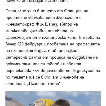
покупка от магазини „Стената“.
Специално за събитието от Франция ще
пристигне уважаваният журналист и
кинематограф Жил Шапаз, автор на
множество заглавия от света на
френскоезичното планинарско кино. В първата
вечер (23 февруари), посветена на професията
на планинския водач, той ще разкрие
интересни факти от процеса на създаване на
документалните си творби и своята
перспектива към водачеството. В дискусията
по темата ще се включат и членове на
асоциация „Планини и хора“.