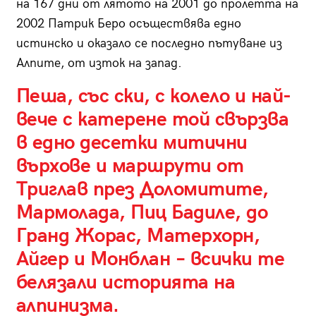
на 167 дни от лятото на 2001 до пролетта на
2002 Патрик Беро осъществява едно
истинско и оказало се последно пътуване из
Алпите, от изток на запад.
Пеша, със ски, с колело и най-
вече с катерене той свързва
в едно десетки митични
върхове и маршрути от
Триглав през Доломитите,
Мармолада, Пиц Бадиле, до
Гранд Жорас, Матерхорн,
Айгер и Монблан – всички те
белязали историята на
алпинизма.