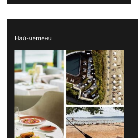
Най-четени