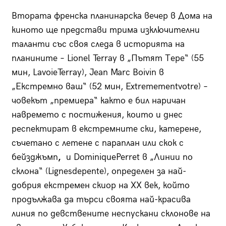
Втората френска планинарска вечер в Дома на
киното ще представи трима изключителни
таланти със своя следа в историята на
планините – Lionel Terray в „Пътят Тере“ (55
мин, LavoieTerray), Jean Marc Boivin в
„Екстремно ваш“ (52 мин, Extremementvotre) –
човекът „премиера“ както е бил наричан
навремето с постижения, които и днес
респектират в екстремните ски, катерене,
съчетано с летене с параплан или скок с
бейзджъмп
,
и DominiquePerret в „Линии по
склона“ (Lignesdepente), определен за най-
добрия екстремен скиор на XX век, който
продължава да търси своята най-красива
линия по девствените неспускани склонове на