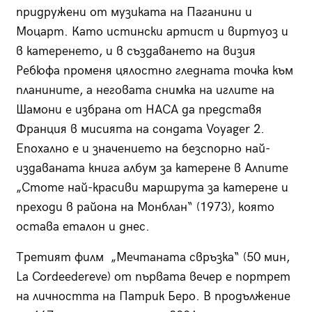
придружени от музиката на Паганини и
Моцарт. Като истински артист и виртуоз и
в катеренето, и в създаването на визия
Ребюфа променя цялостно гледната точка към
планините, а неговата снимка на иглите на
Шамони е избрана от НАСА да представя
Франция в мисията на сондата Voyager 2.
Епохално е и значението на безспорно най-
издаваната книга албум за катерене в Алпите
„Стоте най-красиви маршрута за катерене и
преходи в района на Монблан“ (1973), която
остава еталон и днес.
Третият филм
„Мечтаната свръзка“ (50 мин,
La Cordeedereve) от първата вечер е портрет
на личността на Патрик Беро. В продължение