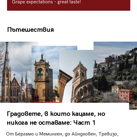
Grape expectations - great taste!
Пътешествия
Градовете, в които кацаме, но
никога не оставаме: Част 1
От Бергамо и Меминген, до Айндховен, Тревизо,