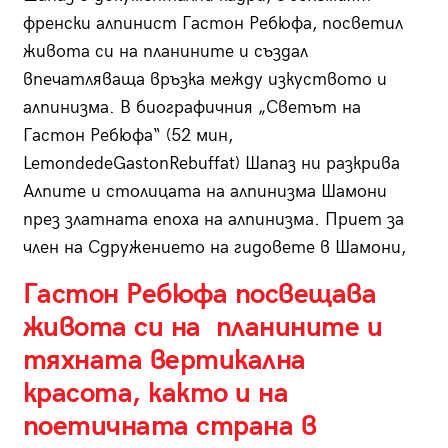
френски алпинист Гастон Ребюфа, посветил
живота си на планините и създал
впечатляваща връзка между изкуството и
алпинизма. В биографичния „Светът на
Гастон Ребюфа“ (52 мин,
LemondedeGastonRebuffat) Шапаз ни разкрива
Алпите и столицата на алпинизма Шамони
през златната епоха на алпинизма. Приет за
член на Сдружението на гидовете в Шамони,
Гастон Ребюфа посвещава
живота си на планините и
тяхната вертикална
красота, както и на
поетичната страна в