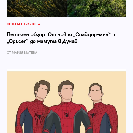
НЕЩАТА ОТ ЖИВОТА
Петъчен обзор: От новия „Спайдър-мен“ и
„Одисея“ до мамута в Дунав
ОТ МАРИЯ МАТЕВА