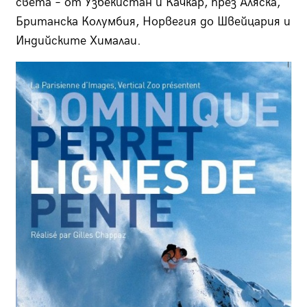
света – от Узбекистан и Качкар, през Аляска,
Британска Колумбия, Норвегия до Швейцария и
Индийските Хималаи.