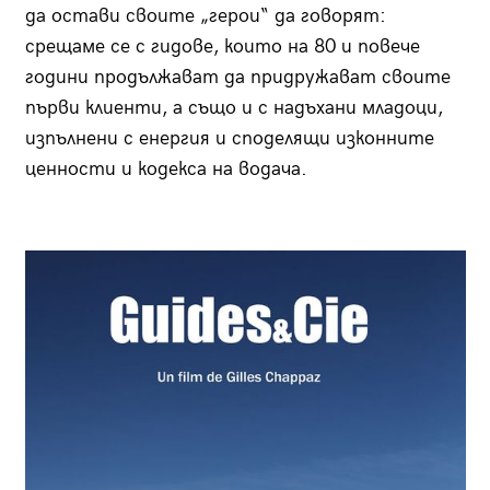
да остави своите „герои“ да говорят:
срещаме се с гидове, които на 80 и повече
години продължават да придружават своите
първи клиенти, а също и с надъхани младоци,
изпълнени с енергия и споделящи изконните
ценности и кодекса на водача.