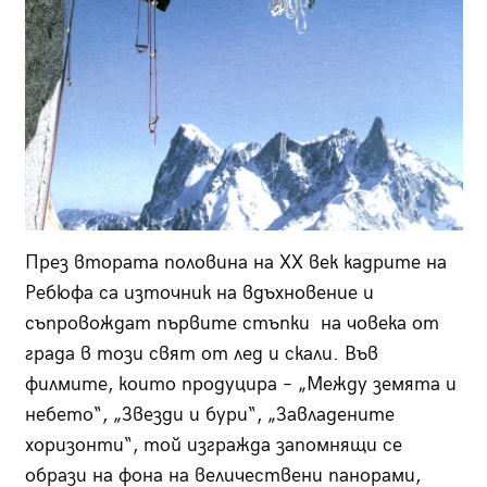
През втората половина на ХХ век кадрите на
Ребюфа са източник на вдъхновение и
съпровождат първите стъпки на човека от
града в този свят от лед и скали. Във
филмите, които продуцира – „Между земята и
небето“, „Звезди и бури“, „Завладените
хоризонти“, той изгражда запомнящи се
образи на фона на величествени панорами,