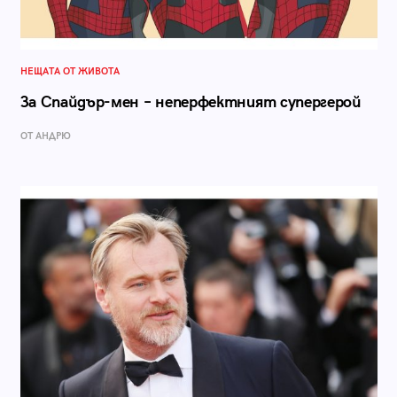
НЕЩАТА ОТ ЖИВОТА
За Спайдър-мен – неперфектният супергерой
ОТ АНДРЮ