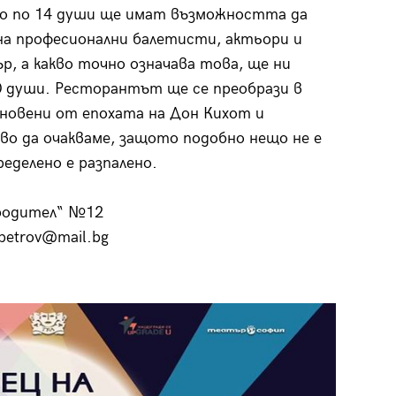
амо по 14 души ще имат възможността да
а професионални балетисти, актьори и
ър, а какво точно означава това, ще ни
40 души. Ресторантът ще се преобрази в
хновени от епохата на Дон Кихот и
во да очакваме, защото подобно нещо не е
еделено е разпалено.
вободител“ №12
petrov@mail.bg