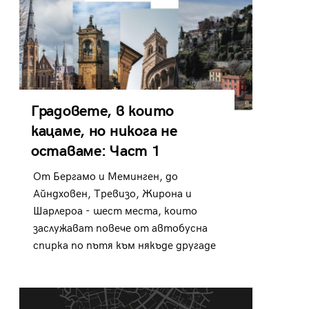
Градовете, в които
кацаме, но никога не
оставаме: Част 1
От Бергамо и Меминген, до
Айндховен, Тревизо, Жирона и
Шарлероа - шест места, които
заслужават повече от автобусна
спирка по пътя към някъде другаде