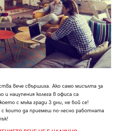
ства вече свършиха. Ако само мисълта за
 и нацупения колега в офиса са
ето с мъка гради 3 дни, не бой се!
 с които да приемеш по-лесно работната
тък!