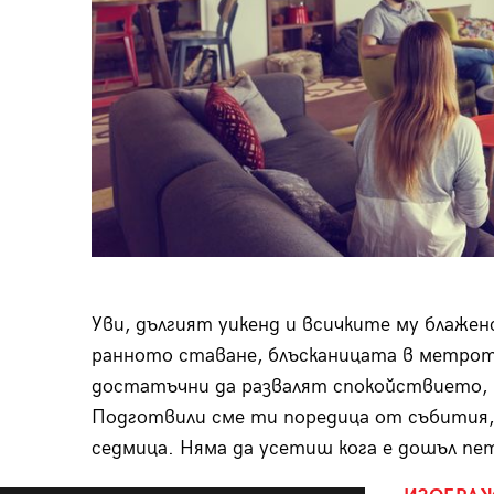
Уви, дългият уикенд и всичките му блажен
ранното ставане, блъсканицата в метрото
достатъчни да развалят спокойствието, ко
Подготвили сме ти поредица от събития,
седмица. Няма да усетиш кога е дошъл пе