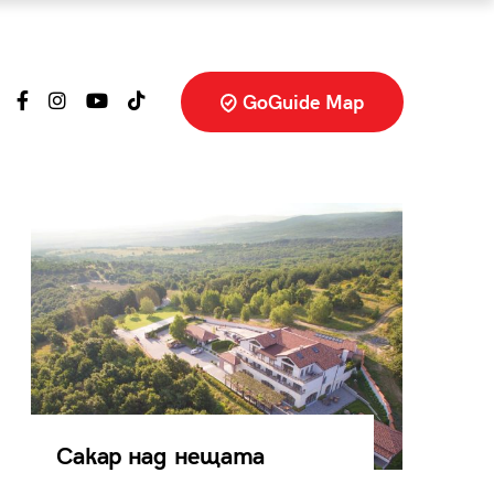
GoGuide Map
Сакар над нещата
Уто
жаж