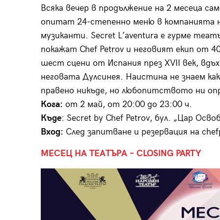
Всяка вечер в продължение на 2 месеца с
опитат 24-степенно меню в компанията н
музиканти. Secret L’aventura е гурме теат
покажат Chef Petrov и неговият екип от 
шест сцени от Испания през XVII век, вдъ
неговата Дулсинея. Наистина не знаем как
правено никъде, но любопитството ни опр
Кога:
от 2 май, от 20:00 до 23:00 ч.
Къде
: Secret by Chef Petrov, бул. „Цар Ос
Вход:
След запитване и резервация на chef
МЕСЕЦ НА ТЕАТЪРА – CLOSING PARTY