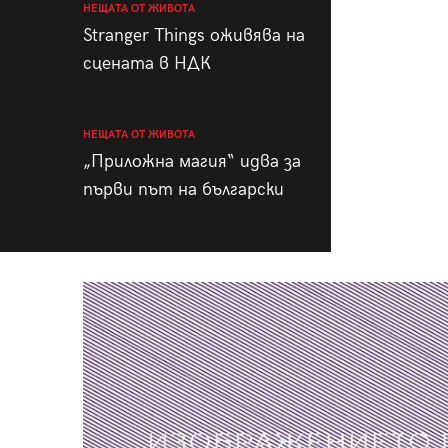
НЕЩАТА ОТ ЖИВОТА
Stranger Things оживява на
сцената в НДК
НЕЩАТА ОТ ЖИВОТА
„Приложна магия“ идва за
първи път на български