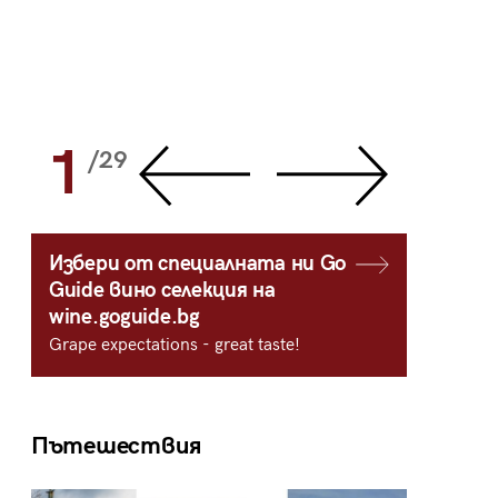
1
2
/29
/
Избери от специалната ни Go
Guide вино селекция на
wine.goguide.bg
Grape expectations - great taste!
Пътешествия