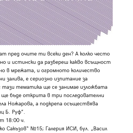
ват пред очите ти всеки ден? А колко често
йно и истински да разбереш какво всъщност
но в мрежата, и огромното количество
и залива, е сериозно изпитание за
с тази тематика ще се занимае изложбата
о ще бъде открита в три последователни
села Ножарова, а подкрепа осъществява
ц Б. Руф”.
т 18:00 ч.
нко Сакъзов“ №15; Галерия ИСИ, бул. „Васил