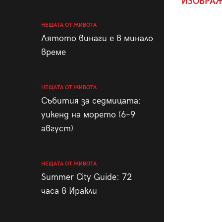
ИЗОБРАЖ
НЕЩАТА ОТ ЖИВОТА
Лятото винаги е в минало
време
НЕЩАТА ОТ ЖИВОТА
Събития за седмицата:
уикенд на морето (6–9
август)
НЕЩАТА ОТ ЖИВОТА
Summer City Guide: 72
часа в Иракли