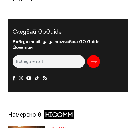
Следвай GoGuide
Въведи email, за да получаваш GO Guide
бюлетин
Намерено в