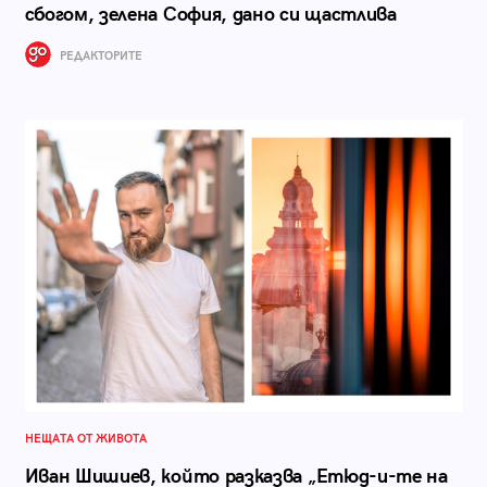
сбогом, зелена София, дано си щастлива
РЕДАКТОРИТЕ
НЕЩАТА ОТ ЖИВОТА
Иван Шишиев, който разказва „Етюд-и-те на