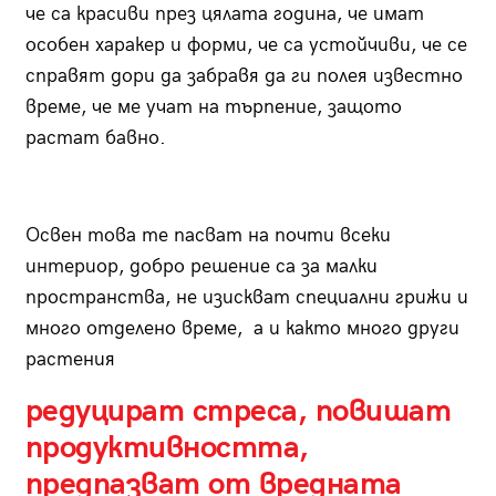
че са красиви през цялата година, че имат
особен харакер и форми, че са устойчиви, че се
справят дори да забравя да ги полея известно
време, че ме учат на търпение, защото
растат бавно.
Освен това те пасват на почти всеки
интериор, добро решение са за малки
пространства, не изискват специални грижи и
много отделено време, а и както много други
растения
редуцират стреса, повишат
продуктивността,
предпазват от вредната