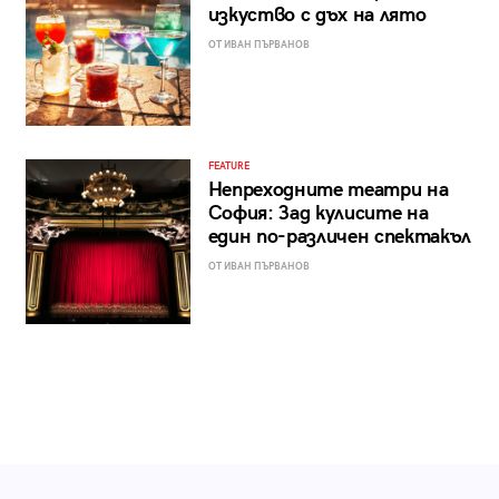
изкуство с дъх на лято
ОТ ИВАН ПЪРВАНОВ
FEATURE
Непреходните театри на
София: Зад кулисите на
един по-различен спектакъл
ОТ ИВАН ПЪРВАНОВ