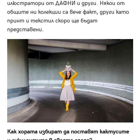
илюстратори от ДАФНИ и други. Някои от
общите ни колекции са вече факт, други като
принт и текстил скоро ще бъдат
представени.
Как хората избират да поставят кактусите