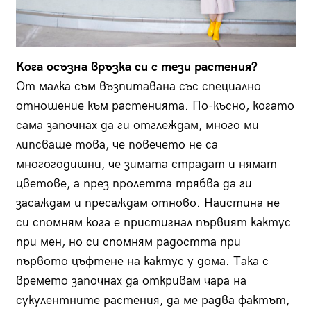
Кога осъзна връзка си с тези растения?
От малка съм възпитавана със специално
отношение към растенията. По-късно, когато
сама започнах да ги отглеждам, много ми
липсваше това, че повечето не са
многогодишни, че зимата страдат и нямат
цветове, а през пролетта трябва да ги
засаждам и пресаждам отново. Наистина не
си спомням кога е пристигнал първият кактус
при мен, но си спомням радостта при
първото цъфтене на кактус у дома. Така с
времето започнах да откривам чара на
сукулентните растения, да ме радва фактът,