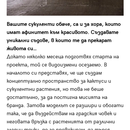
Вашите сукуленти обаче, са и за хора, които
имат афинитет към красивото. Създавате
уникални съдове, в които те да прекарат
живота си…
Докато няколко месеца подготвях старта на
проекта, той се видоизмени осезаемо. В
началото си представях, че ще създам
концептуално пространство за кактуси и
сукулентни растения, но това не беше
достатъчно, за да постигна мисията на
бранда. Затова моделът се разшири и обогати
така, че да въздействам на градския човек и
неговата връзка с растенията от различни
гледни точки, до го провокирам, да търся