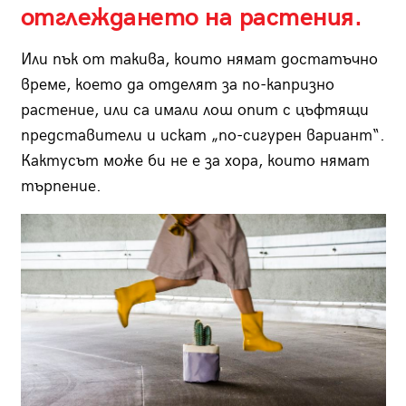
отглеждането на растения.
Или пък от такива, които нямат достатъчно
време, което да отделят за по-капризно
растение, или са имали лош опит с цъфтящи
представители и искат „по-сигурен вариант“.
Кактусът може би не е за хора, които нямат
търпение.