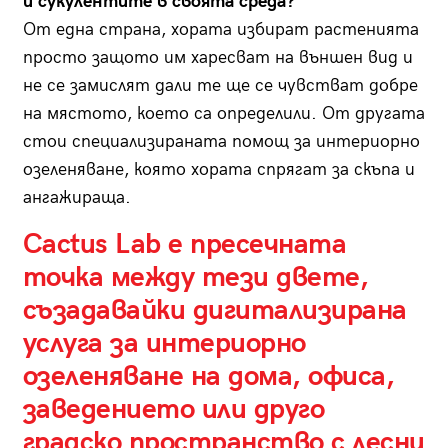
и сукулентите в своята среда?
От една страна, хората избират растенията
просто защото им харесват на външен вид и
не се замислят дали те ще се чувстват добре
на мястото, което са определили. От другата
стои специализираната помощ за интериорно
озеленяване, която хората спрягат за скъпа и
ангажираща.
Cactus Lab е пресечната
точка между тези двете,
съзадавайки дигитализирана
услуга за интериорно
озеленяване на дома, офиса,
заведението или друго
градско пространство с лесни