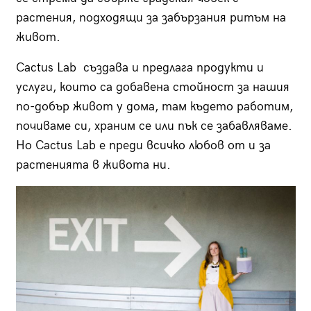
растения, подходящи за забързания ритъм на
живот.
Cactus Lab създава и предлага продукти и
услуги, които са добавена стойност за нашия
по-добър живот у дома, там където работим,
почиваме си, храним се или пък се забавляваме.
Но Cactus Lab e преди всичко любов от и за
растенията в живота ни.