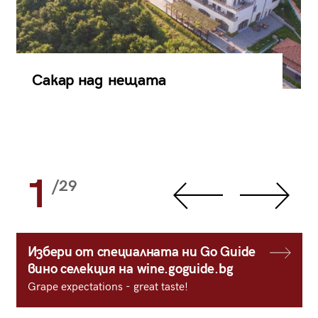
Сакар над нещата
1
/29
Избери от специалната ни Go Guide
вино селекция на wine.goguide.bg
Grape expectations - great taste!