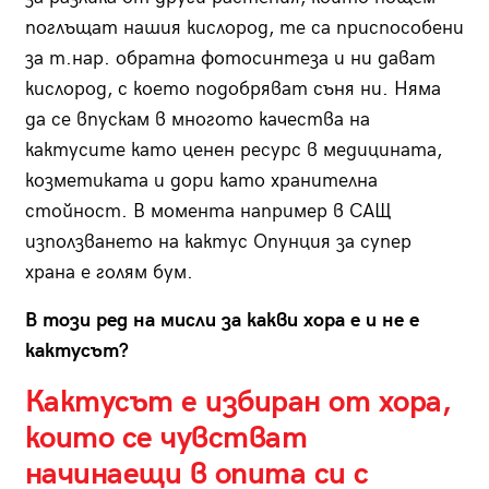
поглъщат нашия кислород, те са приспособени
за т.нар. обратна фотосинтеза и ни дават
кислород, с което подобряват съня ни. Няма
да се впускам в многото качества на
кактусите като ценен ресурс в медицината,
козметиката и дори като хранителна
стойност. В момента например в САЩ
използването на кактус Опунция за супер
храна е голям бум.
В този ред на мисли за какви хора е и не е
кактусът?
Кактусът е избиран от хора,
които се чувстват
начинаещи в опита си с