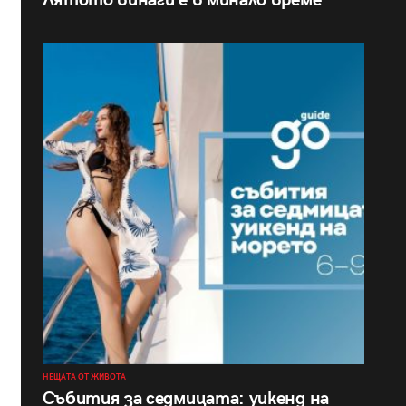
Лятото винаги е в минало време
НЕЩАТА ОТ ЖИВОТА
Събития за седмицата: уикенд на