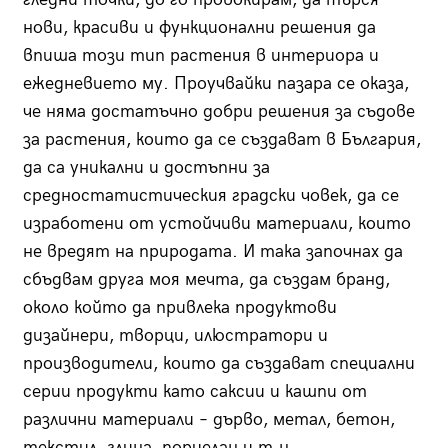
нови, красиви и функционални решения да
впиша този тип растения в интериора и
ежедневието му. Проучвайки пазара се оказа,
че няма достатъчно добри решения за съдове
за растения, които да се създават в България,
да са уникални и достъпни за
средностатистическия градски човек, да се
изработени от устойчиви материали, които
не вредят на природата. И така започнах да
сбъдвам друга моя мечта, да създам бранд,
около който да привлека продуктови
дизайнери, творци, илюстратори и
производители, които да създават специални
серии продукти като саксии и кашпи от
различни материали – дърво, метал, бетон,
текстил, глина, порцелан и т.н.