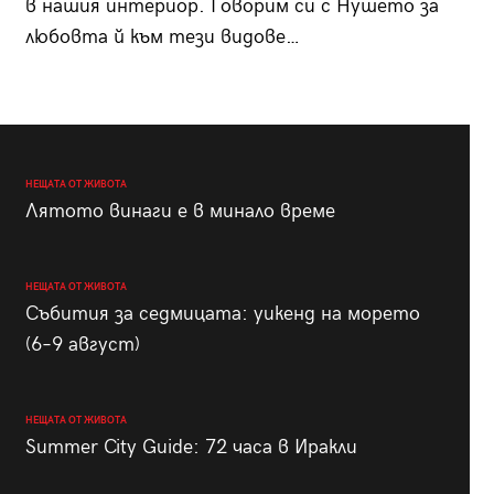
в нашия интериор. Говорим си с Нушето за
любовта й към тези видове…
НЕЩАТА ОТ ЖИВОТА
Лятото винаги е в минало време
НЕЩАТА ОТ ЖИВОТА
Събития за седмицата: уикенд на морето
(6–9 август)
НЕЩАТА ОТ ЖИВОТА
Summer City Guide: 72 часа в Иракли