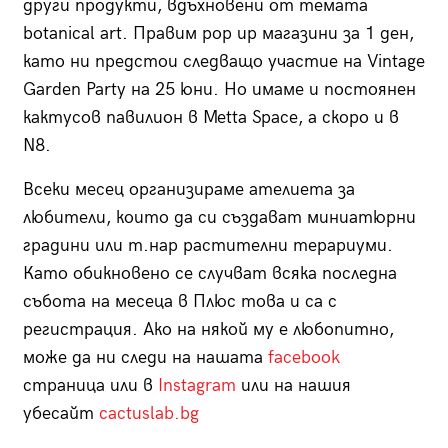
други продукти, вдъхновени от темата
botanical art. Правим pop up магазини за 1 ден,
като ни предстои следващо участие на Vintage
Garden Party на 25 юни. Но имаме и постоянен
кактусов павилион в Metta Space, а скоро и в
N8.
Всеки месец организираме ателиета за
любители, които да си създават миниатюрни
градини или т.нар растителни терариуми.
Като обикновено се случват всяка последна
събота на месеца в Плюс това и са с
регистрация. Ако на някой му е любопитно,
може да ни следи на нашата
facebook
страница или в
Instagram
или на нашия
убесайт
cactuslab.bg