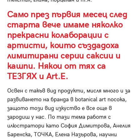
Само през първия месец след
старта вече имаме няколко
прекрасни колаборации с
артисти, които създадоха
лимитирани серии саксии и
кашпи. Някои от тях са
ТЕЗГЯХ и Art.E.
Освен с такъв вид продукти, мисля много и за
развиването на бранда в botanical art посока,
защото този вид изкуство е все още в
зародиш у нас. По тази тема работя с
илюстратори като София Димитрова, Анелия
Баренска, ТОЧКА, Елена Назърова, научни