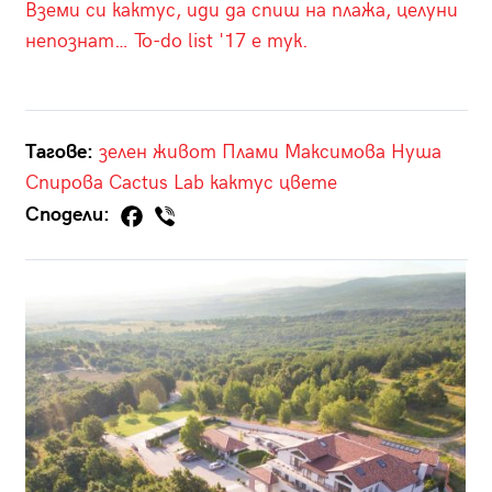
Вземи си кактус, иди да спиш на плажа, целуни
непознат… To-do list '17 е тук.
Тагове:
зелен живот
Плами Максимова
Нуша
Спирова
Cactus Lab
кактус
цвете
Сподели: