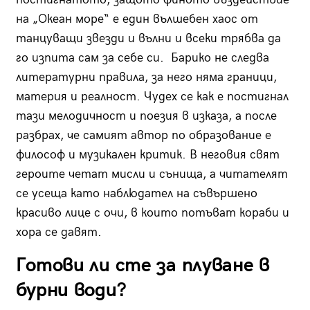
на „Океан море“ е един вълшебен хаос от
танцуващи звезди и вълни и всеки трябва да
го изпита сам за себе си. Барико не следва
литературни правила, за него няма граници,
материя и реалност. Чудех се как е постигнал
тази мелодичност и поезия в изказа, а после
разбрах, че самият автор по образование е
философ и музикален критик. В неговия свят
героите четат мисли и сънища, а читателят
се усеща като наблюдател на съвършено
красиво лице с очи, в които потъват кораби и
хора се давят.
Готови ли сте за плуване в
бурни води?