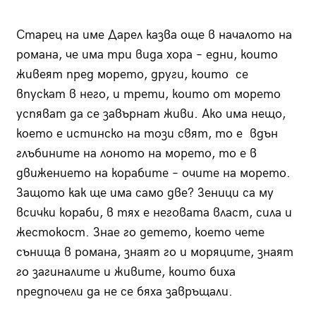
Старец на име Дарел казва още в началото на
романа, че има три вида хора – едни, които
живеят пред морето, други, които се
впускат в него, и трети, които от морето
успяват да се завърнат живи. Ако има нещо,
което е истинско на този свят, то е вдън
глъбините на лоното на морето, то е в
движението на корабите – очите на морето.
Защото как ще има само две? Зеници са му
всички кораби, в тях е неговата власт, сила и
жестокост. Знае го детето, което чете
сънища в романа, знаят го и моряците, знаят
го загиналите и живите, които биха
предпочели да не се бяха завръщали.