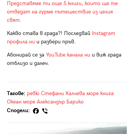
Представяме ти още 5 книги, които ще те
отведат на гурме пътешествие из целия
свят.
Какво става в града?! Последвай
Instagram
профила ни
и разбери пръв.
Абонирай се за
YouTube канала ни
и виж града
отблизо и далеч.
Тагове:
ревю
Стефани Калчева
море
книга
Океан море
Александър Барико
Сподели: