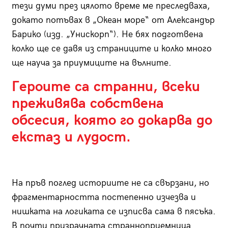
тези думи през цялото време ме преследваха,
докато потъвах в „Океан море“ от Александър
Барико (изд. „Унискорп“). Не бях подготвена
колко ще се давя из страниците и колко много
ще науча за приумиците на вълните.
Героите са странни, всеки
преживява собствена
обсесия, която го докарва до
екстаз и лудост.
На пръв поглед историите не са свързани, но
фрагментарността постепенно изчезва и
нишката на логиката се изписва сама в пясъка.
В почти призрачната странноприемница