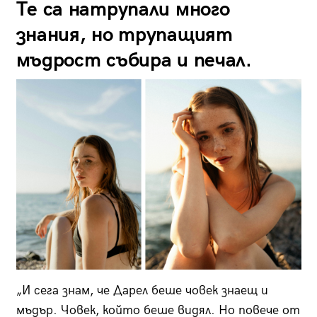
Те са натрупали много
знания, но трупащият
мъдрост събира и печал.
„И сега знам, че Дарел беше човек знаещ и
мъдър. Човек, който беше видял. Но повече от