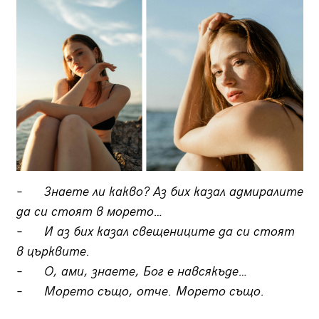
–
Знаете ли какво? Аз бих казал адмиралите
да си стоят в морето…
–
И аз бих казал свещениците да си стоят
в църквите.
–
О, ами, знаете, Бог е навсякъде…
–
Морето също, отче. Морето също.