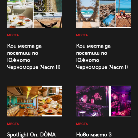
МЕСТА
МЕСТА
Кои места да
Кои места да
посетиш по
посетиш по
Южното
Южното
Черноморие (Част II)
Черноморие (Част I)
МЕСТА
МЕСТА
Spotlight On: DÒMA
Ново място в