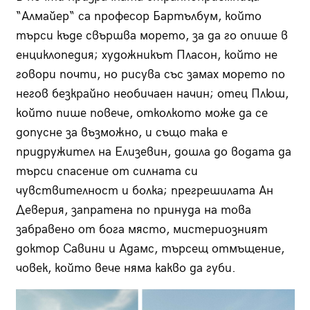
“Aлмайер“ са професор Бартълбум, който
търси къде свършва морето, за да го опише в
енциклопедия; художникът Пласон, който не
говори почти, но рисува със замах морето по
негов безкрайно необичаен начин; отец Плюш,
който пише повече, отколкото може да се
допусне за възможно, и също така е
придружител на Елизевин, дошла до водата да
търси спасение от силната си
чувствителност и болка; прегрешилата Ан
Деверия, запратена по принуда на това
забравено от бога място, мистериозният
доктор Савини и Адамс, търсещ отмъщение,
човек, който вече няма какво да губи.