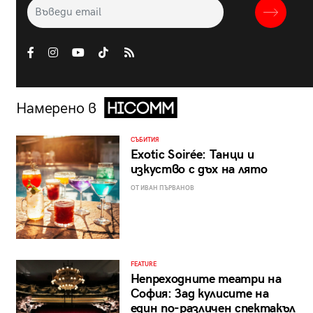
Намерено в
СЪБИТИЯ
Exotic Soirée: Танци и
изкуство с дъх на лято
ОТ ИВАН ПЪРВАНОВ
FEATURE
Непреходните театри на
София: Зад кулисите на
един по-различен спектакъл