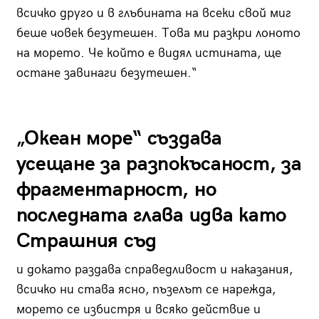
всичко друго и в глъбината на всеки свой миг
беше човек безутешен. Това ми разкри лоното
на морето. Че който е видял истината, ще
остане завинаги безутешен.“
„Океан море“ създава
усещане за разпокъсаност, за
фрагментарност, но
последната глава идва като
Страшния съд
и докато раздава справедливост и наказания,
всичко ни става ясно, пъзелът се нарежда,
морето се избистря и всяко действие и