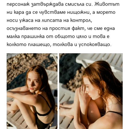
персонаж затвърждава смисъла си. Животът
ни кара да се чувстваме нищожни, а морето
носи ужаса на липсата на контрол,
осъзнаването на простия факт, че сме една
малка прашинка от общото цяло и това е
колкото плашещо, толкова и успокояващо.