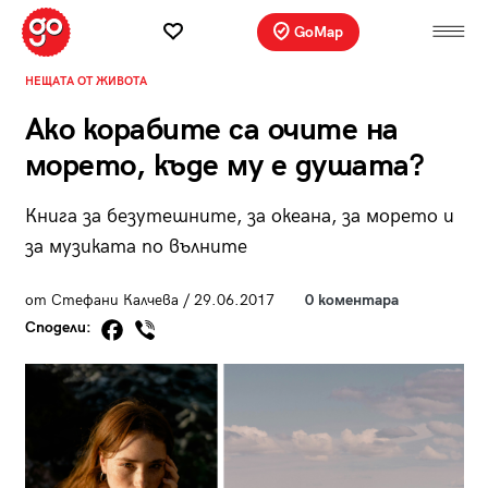
GoMap
НЕЩАТА ОТ ЖИВОТА
Ако корабите са очите на
морето, къде му е душата?
Книга за безутешните, за океана, за морето и
за музиката по вълните
от Стефани Калчева / 29.06.2017
0 коментара
Сподели: