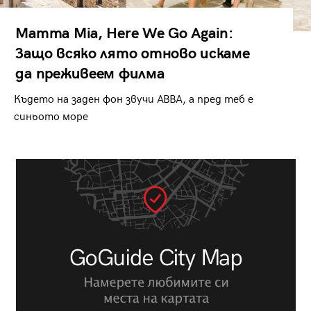
Mamma Mia, Here We Go Again:
Защо всяко лято отново искаме
да преживеем филма
Където на заден фон звучи ABBA, а пред теб е
синьото море