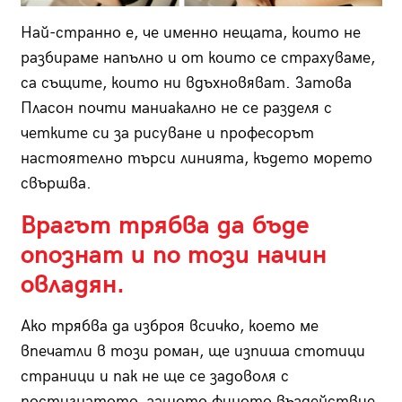
Най-странно е, че именно нещата, които не
разбираме напълно и от които се страхуваме,
са същите, които ни вдъхновяват. Затова
Пласон почти маниакално не се разделя с
четките си за рисуване и професорът
настоятелно търси линията, където морето
свършва.
Врагът трябва да бъде
опознат и по този начин
овладян.
Ако трябва да изброя всичко, което ме
впечатли в този роман, ще изпиша стотици
страници и пак не ще се задоволя с
постигнатото, защото финото въздействие