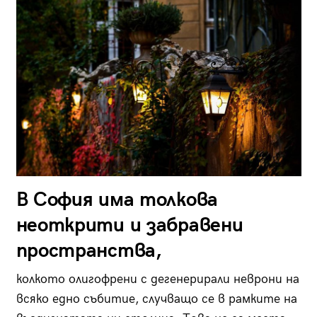
В София има толкова
неоткрити и забравени
пространства,
колкото олигофрени с дегенерирали неврони на
всяко едно събитие, случващо се в рамките на