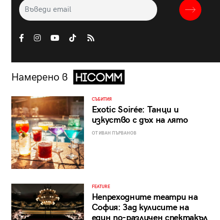
Намерено в
СЪБИТИЯ
Exotic Soirée: Танци и
изкуство с дъх на лято
ОТ ИВАН ПЪРВАНОВ
FEATURE
Непреходните театри на
София: Зад кулисите на
един по-различен спектакъл