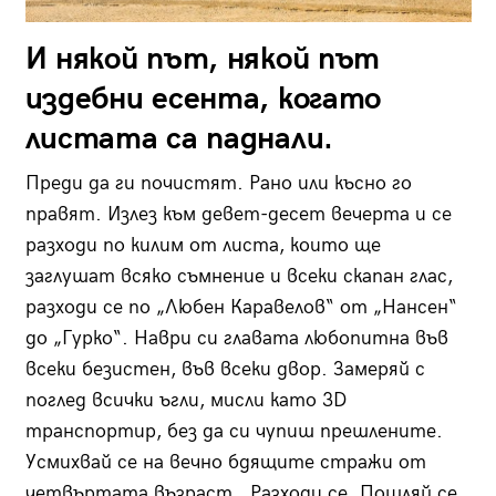
И някой път, някой път
издебни есента, когато
листата са паднали.
Преди да ги почистят. Рано или късно го
правят. Излез към девет-десет вечерта и се
разходи по килим от листа, които ще
заглушат всяко съмнение и всеки скапан глас,
разходи се по „Любен Каравелов“ от „Нансен“
до „Гурко“. Наври си главата любопитна във
всеки безистен, във всеки двор. Замеряй с
поглед всички ъгли, мисли като 3D
транспортир, без да си чупиш прешлените.
Усмихвай се на вечно бдящите стражи от
четвъртата възраст. Разходи се. Пошляй се.