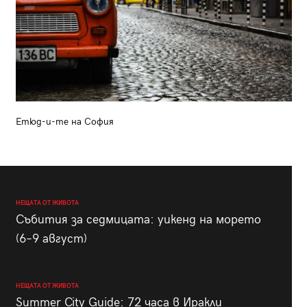
Етюд-и-те на София
НЕЩАТА ОТ ЖИВОТА
Събития за седмицата: уикенд на морето
(6–9 август)
НЕЩАТА ОТ ЖИВОТА
Summer City Guide: 72 часа в Иракли