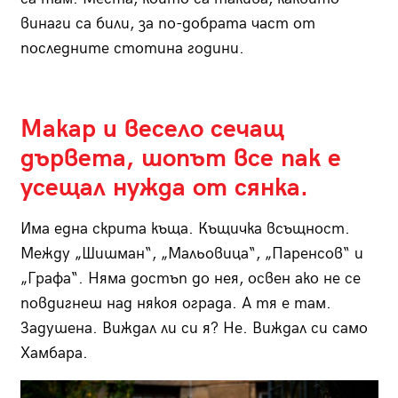
винаги са били, за по-добрата част от
последните стотина години.
Макар и весело сечащ
дървета, шопът все пак е
усещал нужда от сянка.
Има една скрита къща. Къщичка всъщност.
Между „Шишман“, „Мальовица“, „Паренсов“ и
„Графа“. Няма достъп до нея, освен ако не се
повдигнеш над някоя ограда. А тя е там.
Задушена. Виждал ли си я? Не. Виждал си само
Хамбара.