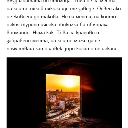
въздигнатата ни столица. Това не са места,
на които някой някога ще те заведе. Освен ако
не живееш до такова. Не са места, на които
някоя туристическа обиколка би обърнала
внимание. Няма как. Това са красиви и
забравени места, на които може да се
почустваш като човек дори когато не искаш.