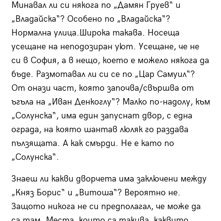
Минавал ли си някога по „Дамян Груев“ и
„Владайска“? Особено по „Владайска“?
Нормална улица.Широка такава. Носеща
усещане на неподозиран уют. Усещане, че не
си в София, а в нещо, което е можело някога да
бъде. Размотавал ли си се по „Цар Самуил“?
От онази част, която започва/свършва от
ъгъла на „Иван Денкоглу“? Малко по-надолу, към
„Солунска“, има един запуснат двор, с една
ограда, на която шантав люляк го раздава
пълзящата. А как смърди. Не е като по
„Солунска“.
Знаеш ли какви дворчета има заключени между
„Княз Борис“ и „Витоша“? Вероятно не.
Защото никога не си предполагал, че може да
са там. Места, които са такива, каквито