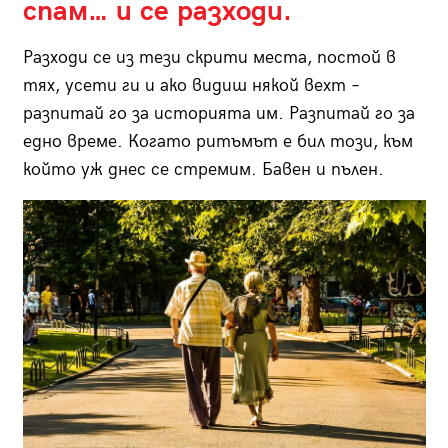
спам… и се разходи.
Разходи се из тези скрити места, постой в
тях, усети ги и ако видиш някой вехт –
разпитай го за историята им. Разпитай го за
едно време. Когато ритъмът е бил този, към
който уж днес се стремим. Бавен и пълен.