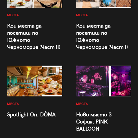
МЕСТА
МЕСТА
Кои места да
Кои места да
посетиш по
посетиш по
Южното
Южното
Черноморие (Част II)
Черноморие (Част I)
МЕСТА
МЕСТА
Spotlight On: DÒMA
Ново място в
София: PINK
BALLOON