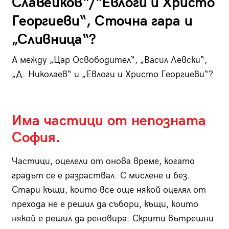
Славейков“/“Евлоги и Христо
Георгиеви“, Сточна гара и
„Сливница“?
А между „Цар Освободител“, „Васил Левски“,
„Д. Николаев“ и „Евлоги и Христо Георгиеви“?
Има частици от непозната
София.
Частици, оцелели от онова време, когато
градът се е разраствал. С мислене и без.
Стари къщи, които все още някой оцелял от
прехода не е решил да събори, къщи, които
някой е решил да реновира. Скрити вътрешни