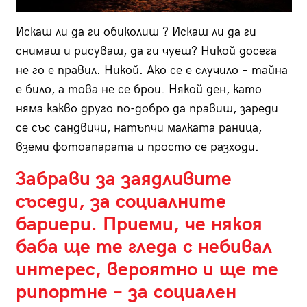
Искаш ли да ги обиколиш ? Искаш ли да ги
снимаш и рисуваш, да ги чуеш? Никой досега
не го е правил. Никой. Ако се е случило – тайна
е било, а това не се брои. Някой ден, като
няма какво друго по-добро да правиш, зареди
се със сандвичи, натъпчи малката раница,
вземи фотоапарата и просто се разходи.
Забрави за заядливите
съседи, за социалните
бариери. Приеми, че някоя
баба ще те гледа с небивал
интерес, вероятно и ще те
рипортне – за социален