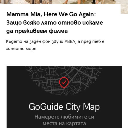
Mamma Mia, Here We Go Again:
Защо всяко лято отново искаме
да преживеем филма
Където на заден фон звучи ABBA, а пред теб е
синьото море