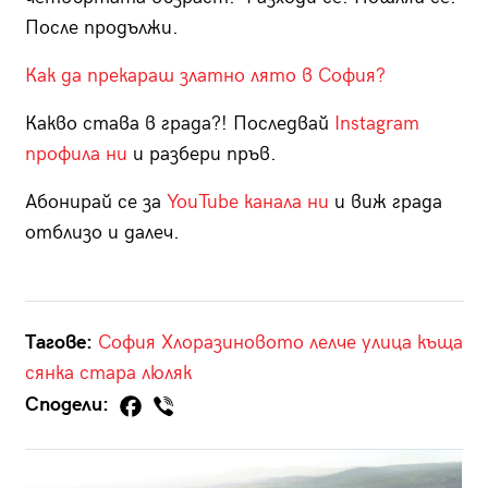
После продължи.
Как да прекараш златно лято в София?
Какво става в града?! Последвай
Instagram
профила ни
и разбери пръв.
Абонирай се за
YouTube канала ни
и виж града
отблизо и далеч.
Тагове:
София
Хлоразиновото лелче
улица
къща
сянка
стара
люляк
Сподели: