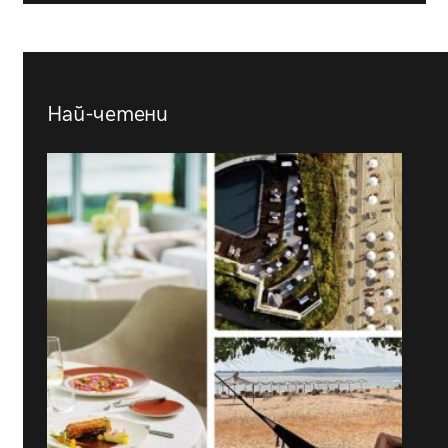
Най-четени