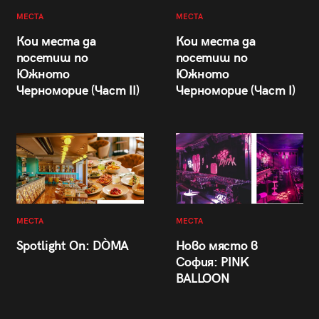
МЕСТА
МЕСТА
Кои места да
Кои места да
посетиш по
посетиш по
Южното
Южното
Черноморие (Част II)
Черноморие (Част I)
МЕСТА
МЕСТА
Spotlight On: DÒMA
Ново място в
София: PINK
BALLOON