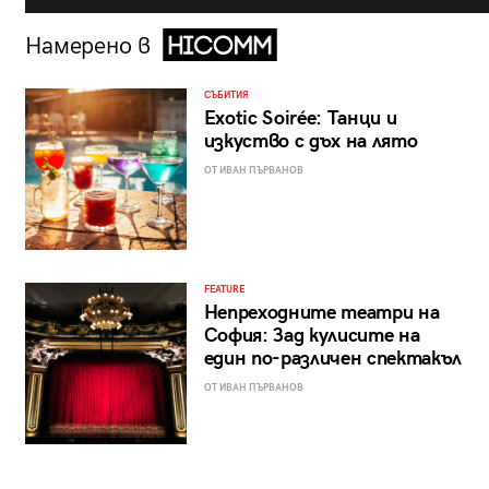
Намерено в
СЪБИТИЯ
Exotic Soirée: Танци и
изкуство с дъх на лято
ОТ ИВАН ПЪРВАНОВ
FEATURE
Непреходните театри на
София: Зад кулисите на
един по-различен спектакъл
ОТ ИВАН ПЪРВАНОВ