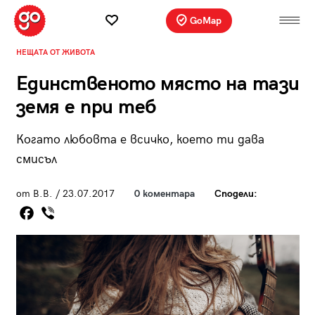
GoMap
НЕЩАТА ОТ ЖИВОТА
Единственото място на тази
земя е при теб
Когато любовта е всичко, което ти дава
смисъл
от В.В. / 23.07.2017
0 коментара
Сподели: