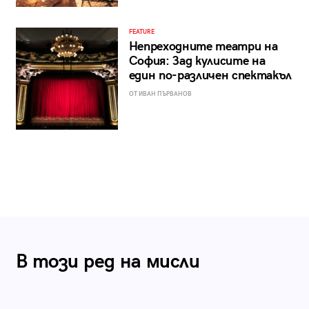
FEATURE
Непреходните театри на
София: Зад кулисите на
един по-различен спектакъл
ОТ ИВАН ПЪРВАНОВ
В този ред на мисли