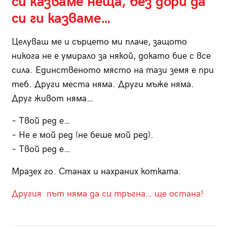
си казваме неща, без дори да
си ги казваме…
Целуваш ме и сърцето ми плаче, защото
никога не е умирало за някой, докато бие с все
сила. Единственото място на тази земя е при
теб. Други места няма. Други мъже няма.
Друг живот няма…
– Твой ред е…
– Не е мой ред (не беше мой ред).
– Твой ред е…
Мразех го. Станах и нахраних котката.
Другия път няма да си тръгна… ще остана!