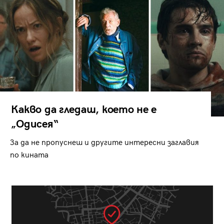
Какво да гледаш, което не е
„Одисея“
За да не пропуснеш и другите интересни заглавия
по кината