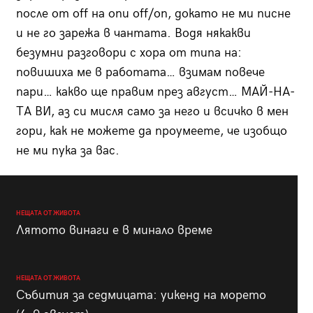
после от off на onи off/on, докато не ми писне
и не го зарежа в чантата. Водя някакви
безумни разговори с хора от типа на:
повишиха ме в работата… взимам повече
пари… какво ще правим през август… МАЙ-НА-
ТА ВИ, аз си мисля само за него и всичко в мен
гори, как не можете да проумеете, че изобщо
не ми пука за вас.
НЕЩАТА ОТ ЖИВОТА
Лятото винаги е в минало време
НЕЩАТА ОТ ЖИВОТА
Събития за седмицата: уикенд на морето