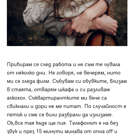
Прибирам се след работа и не съм те чувала
от няколко дни. Не говоря, не вечерям, нито
ми се гледа филм. Събувам си обувките, влизам
в стаята, отварям шкафа и си разливам
алкохол. Съквартирантките ми вече са
свикнали и дори не ме питат. По случайност е
петък и сме се били разбрали да излизаме.
Ок,все тая къде ще пия. Телефонът е на без
звук и през 15 минути минава от onна off и