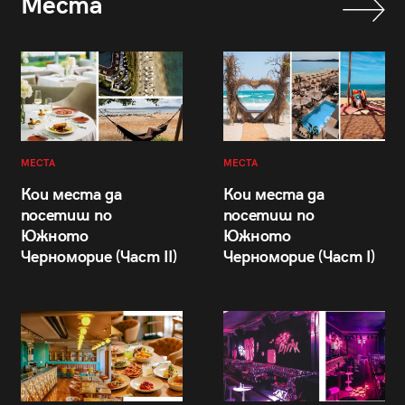
Места
МЕСТА
МЕСТА
Кои места да
Кои места да
посетиш по
посетиш по
Южното
Южното
Черноморие (Част II)
Черноморие (Част I)