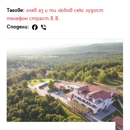
Тагове:
гняв
аз и ти
любов
секс
лудост
телефон
страст
В.В.
Сподели: