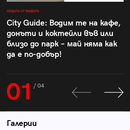
НЕЩАТА ОТ ЖИВОТА
City Guide: Водим те на кафе,
донъти и коктейли във или
близо до парк – май няма как
да е по-добър!
01
/ 04
Галерии