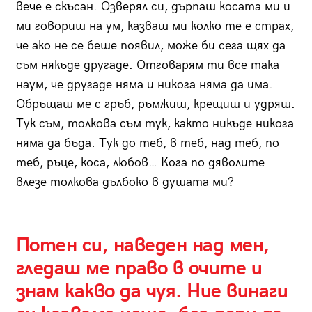
вече е скъсан. Озверял си, дърпаш косата ми и
ми говориш на ум, казваш ми колко те е страх,
че ако не се беше появил, може би сега щях да
съм някъде другаде. Отговарям ти все така
наум, че другаде няма и никога няма да има.
Обръщаш ме с гръб, ръмжиш, крещиш и удряш.
Тук съм, толкова съм тук, както никъде никога
няма да бъда. Тук до теб, в теб, над теб, по
теб, ръце, коса, любов… Кога по дяволите
влезе толкова дълбоко в душата ми?
Потен си, наведен над мен,
гледаш ме право в очите и
знам какво да чуя. Ние винаги