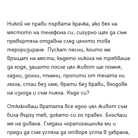
Никой не прави първата крачка, ако бях на
мястото на телефона си, сигурно щях да съм
превъртяла отдавна след цялото това
тероризиране. Пускат песни, които ме
връщат на места, където никога не трябваше
да ходя, защото после цял живот ще помня,
гадни, долни, тъмни, пропити от телата ни
легла, стаи без име, врати без брави, входове
на изхода и съм пияна. Къде си?
Отключваш вратата все едно цял живот съм
била върху теб, докато си го правел. Блъскаш
ме на дивана. Гледаш чорапогащника ми и
преди да съм успяла да отворя уста в забрана,