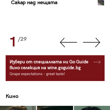
Сакар над нещата
1
/29
Избери от специалната ни Go Guide
вино селекция на wine.goguide.bg
Grape expectations - great taste!
Кино