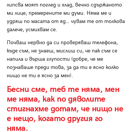
липсва моят поглед и хлад, вечно сдържаното
ми лице, премерените ми думи. Няма ме и
удряш по масата от яд… чувам те от толкова
далече, усмихвам се.
Почваш нервно да си проверяваш телефона,
къде съм, не знаеш, мислиш си, че пак съм се
напила и върша глупости (добре, че ме
познаваше преди това, за да ти е ясно колко
нищо не ти е ясно за мен).
Бесни сме, теб те няма, мен
ме няма, как по дяволите
стигнахме дотам, че нищо не
е нещо, когато другия го
няма.