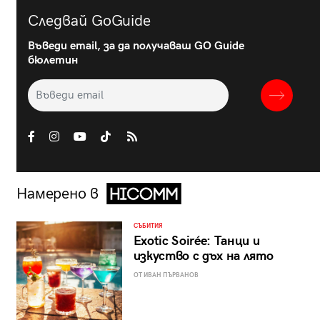
Следвай GoGuide
Въведи email, за да получаваш GO Guide
бюлетин
Намерено в
СЪБИТИЯ
Exotic Soirée: Танци и
изкуство с дъх на лято
ОТ ИВАН ПЪРВАНОВ