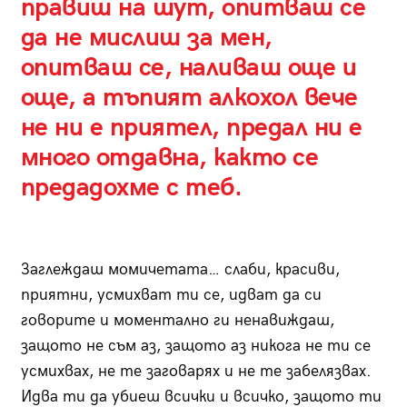
правиш на шут, опитваш се
да не мислиш за мен,
опитваш се, наливаш още и
още, a тъпият алкохол вече
не ни е приятел, предал ни е
много отдавна, както се
предадохме с теб.
Заглеждаш момичетата… слаби, красиви,
приятни, усмихват ти се, идват да си
говорите и моментално ги ненавиждаш,
защото не съм аз, защото аз никога не ти се
усмихвах, не те заговарях и не те забелязвах.
Идва ти да убиеш всички и всичко, защото ти