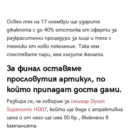
Освен тях на 17 ноември ще ударите
джакпота с до 40% отстъпка от оферти за
разкрасителни процедури за лице и тяло с
техники от ново поколение. Така хем
спестявате пари, хем глезите жената.
За финал оставяме
прословутия артикул, по
който припадат доста дами.
Разбира се, че говорим за
сешоар Dyson
Supersonic HD07
, който ще бъде с атрактивна
цена и от него ще има 50 бр., включени в
кампанията.