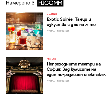
Намерено в
СЪБИТИЯ
Exotic Soirée: Танци и
изкуство с дъх на лято
ОТ ИВАН ПЪРВАНОВ
FEATURE
Непреходните театри на
София: Зад кулисите на
един по-различен спектакъл
ОТ ИВАН ПЪРВАНОВ