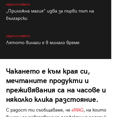
НЕЩАТА ОТ ЖИВОТА
„Приложна магия“ идва за първи път на
български
НЕЩАТА ОТ ЖИВОТА
Лятото винаги е в минало време
Чакането е към края си,
мечтаните продукти и
преживявания са на часове и
няколко клика разстояние.
С радост ти съобщаваме, че
eMAG
, на които