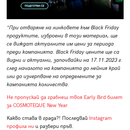
*При отваряне на линковете към Black Friday
продуктите, изброени в този материал, ще
се виждат актуалните им цени за периода
преди кампанията. Black Friday цените ще са
видни и актуални, започвайки на 17.11.2023 г.
след началото на кампанията до нейния край
или до изчерпване на определените за
кампанията количества.
Не пропускай да грабнеш твоя Early Bird билет
за COSMOTEQUE New Year
Какво става в града?! Последвай
Instagram
профила ни
и разбери пръв.