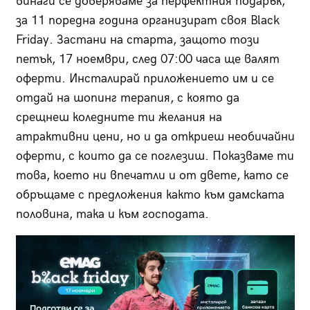
винаги се доверяваме за перфектния подарък,
за 11 поредна година организират своя Black
Friday. Застани на старта, защото този
петък, 17 ноември, след 07:00 часа ще валят
оферти. Инсталирай приложението им и се
отдай на шопинг терапия, с която да
срещнеш коледните ти желания на
атрактивни цени, но и да откриеш необичайни
оферти, с които да се поглезиш. Показваме ти
това, което ни впечатли и от двете, като се
обръщаме с предложения както към дамската
половина, така и към господата.