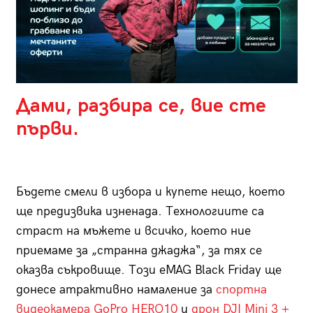
Дами, разбира се, вие сте
първи.
Бъдете смели в избора и купете нещо, което
ще предизвика изненада. Технологиите са
страст на мъжете и всичко, което ние
приемаме за „странна джаджа“, за тях се
оказва съкровище. Този eMAG Black Friday ще
донесе атрактивно намаление за
спортна
видеокамера GoPro HERO10
и
дрон DJI Mini 3 +