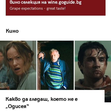
вино селекция на wine.goguide.bg
Grape expectations - great taste!
Кино
Какво да гледаш, което не е
„Одисея“