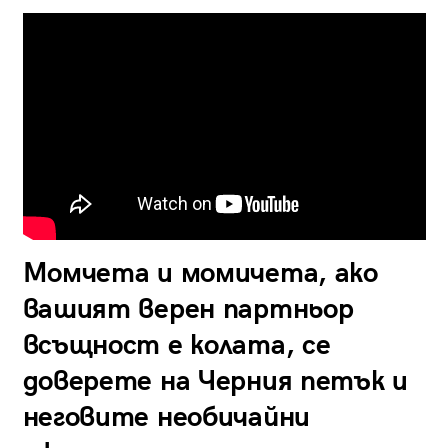
Момчета и момичета, ако
вашият верен партньор
всъщност е колата, се
доверете на Черния петък и
неговите необичайни