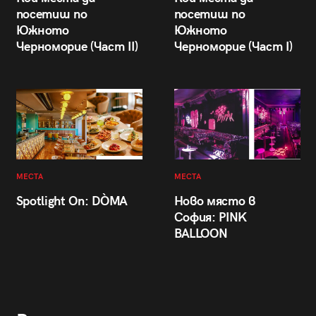
посетиш по
посетиш по
Южното
Южното
Черноморие (Част II)
Черноморие (Част I)
МЕСТА
МЕСТА
Spotlight On: DÒMA
Ново място в
София: PINK
BALLOON