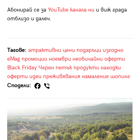
Абонирай се за
YouTube канала ни
и виж града
отблизо и далеч.
Тагове:
атрактивни цени
подаръци
изгодно
eMag
промоции
ноември
необичайни оферти
Black Friday
Черен петък
продукти
находки
оферти
идеи
преживявания
намаление
шопинг
Сподели: