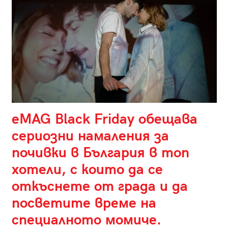
eMAG Black Friday обещава
сериозни намаления за
почивки в България в топ
хотели, с които да се
откъснете от града и да
посветите време на
специалното момиче.