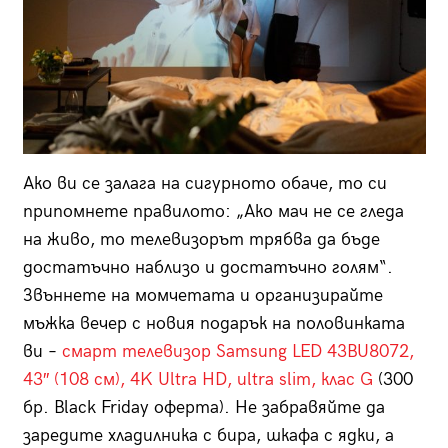
Ако ви се залага на сигурното обаче, то си
припомнете правилото: „Ако мач не се гледа
на живо, то телевизорът трябва да бъде
достатъчно наблизо и достатъчно голям“.
Звъннете на момчетата и организирайте
мъжка вечер с новия подарък на половинката
ви –
смарт телевизор Samsung LED 43BU8072,
43″ (108 см), 4K Ultra HD, ultra slim, клас G
(300
бр. Black Friday оферта). Не забравяйте да
заредите хладилника с бира, шкафа с ядки, а