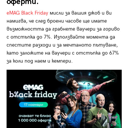
оферти.
eMAG Black Friday
мисли за вашия джоб и ви
намигва, че след броени часове ще имате
възможността да грабнете ваучери за гориво
с отстъпка до 7%. Използвайте момента да
спестите разходи и за мечтаното пътуване,
като заложите на ваучери с отстъпка до 67%
за коли под наем и кемпери.