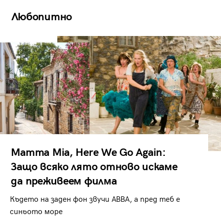
Любопитно
Mamma Mia, Here We Go Again:
Защо всяко лято отново искаме
да преживеем филма
Където на заден фон звучи ABBA, а пред теб е
синьото море