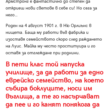
Армстронг е фантастично до степен да
откриеш нови светове в себе си! Но сега за
него…
Роден на 4 август 1901 г. в Ню Орлиънс в
нищета. Баща му работи във фабрика и
изоставя семейството скоро след раждането
на Луис. Майка му често проституира и го
оставя за отглеждане при роднини.
В пети клас той напуска
училище, за да работи за едно
еврейско семейство, на което
събира боклуците, носи им
въглища, а те го насърчават
да пее и го канят понякога да