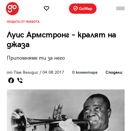
GoMap
НЕЩАТА ОТ ЖИВОТА
Луис Армстронг – кралят на
джаза
Припомняме ти за него
от Пам Велидис / 04.08.2017
0 коментара
Сподели: