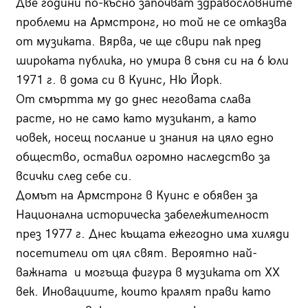
Две години по-късно започват здравословните
проблеми на Армстронг, но той не се отказва
от музиката. Вярва, че ще свири пак пред
широката публика, но умира в съня си на 6 юли
1971 г. в дома си в Куинс, Ню Йорк.
От смъртта му до днес неговата слава
расте, но не само като музикант, а като
човек, носещ послание и знания на цяло едно
общество, оставил огромно наследство за
всички след себе си.
Домът на Армстронг в Куинс е обявен за
Национална историческа забележителност
през 1977 г. Днес къщата ежегодно има хиляди
посетители от цял свят. Вероятно най-
важната и могъща фигура в музиката от ХХ
век. Иновациите, които кралят прави като