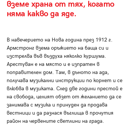
вземе храна от тях, когато
няма какво да яде.
В навечерието на Нова година през 1912 г.
Армстронг взема оръжието на баща си и
изстрелва във въздуха няколко куршума.
Арестуван е на място и е изпратен в
поправителен дом. Там, в дъното на ада,
получава музикални инструкции по корнет и се
влюбва в музиката. След две години престой е
на свобода, целият обзет от желанието да се
занимава с музика и принуден да продава
вестници и да разнася въглища в прочутия
район на червените светлини на града.