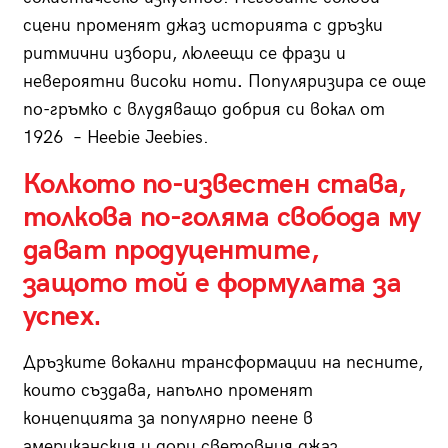
сцени променят джаз историята с дръзки
ритмични избори, люлеещи се фрази и
невероятни високи ноти
.
Популяризира се още
по-гръмко с влудяващо добрия си вокал от
1926 – Heebie Jeebies.
Колкото по-известен става,
толкова по-голяма свобода му
дават продуцентите,
защото той е формулата за
успех.
Дръзките вокални трансформации на песните,
които създава, напълно променят
концепцията за популярно пеене в
американския и дори световния джаз.