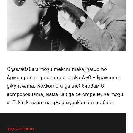
Озаглавявам този текст така, защото
Армстронг е роден под знака Лъв – кралят на
джунглата. Колкото и да (не) вярвам в
астрологията, няма как да се отрече, че този
човек е кралят на джаз музиката и това е.
НЕЩАТА ОТ ЖИВОТА