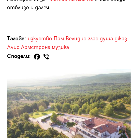
отблизо и далеч.
Тагове:
изкуство
Пам Велидис
глас
душа
джаз
Луис Армстронг
музика
Сподели: