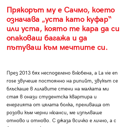
Прякорът му е Сачмо, което
означава „уста като куфар“
или уста, която те кара да си
опаковаш багажа и да
пътуваш към мечтите си.
През 2013 бях несподелено влюбена, а La vie en
rose звучеше постоянно на рипийт, звукът се
блъскаше в лилавите стени на малката ми
стая в онази студентска квартира и
енергията от цялата болка, преливаща от
розови към черни нюанси, ме изпълваше
отново и отново. С джаза всичко е лично, а с