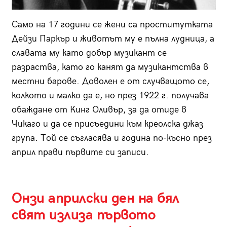
Само на 17 години се жени са проститутката
Дейзи Паркър и животът му е пълна лудница, а
славата му като добър музикант се
разраства, като го канят да музикантства в
местни барове. Доволен е от случващото се,
колкото и малко да е, но през 1922 г. получава
обаждане от Кинг Оливър, за да отиде в
Чикаго и да се присъедини към креолска джаз
група. Той се съгласява и година по-късно през
април прави първите си записи.
Онзи априлски ден на бял
свят излиза първото