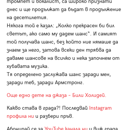
тромпет и вокалист, са широко признати
днес и ще продължат да бъдат в продължение
на десетилетия.
Някога той е казал: „Колко прекрасен би бил
светът, ако само му дадем шанс“. И самият
той получава шанс, без който ние нямаше да
знаем за него, затова всеки ден трябва да
даваме шансове на всичко и нека започнем от
хубавата музика.
Тя определено заслужава шанс заради мен,
заради теб, заради Армстронг.
Още едно дете на джаза – Били Холидей.
Какво става в града?! Последвай
Instagram
профила ни
и разбери пръв.
Абонирай се за
YouTube канала ни
и виж града