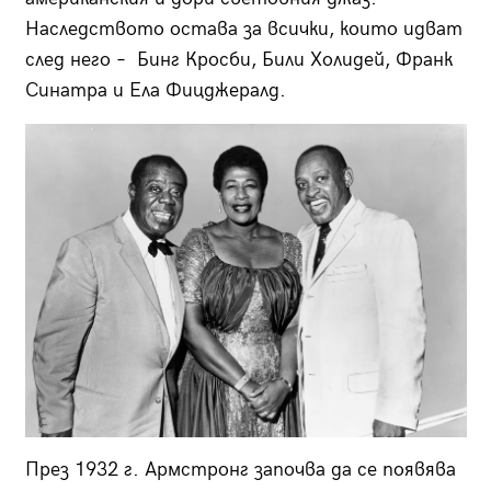
Наследството остава за всички, които идват
след него – Бинг Кросби, Били Холидей, Франк
Синатра и Ела Фицджералд.
През 1932 г. Армстронг започва да се появява