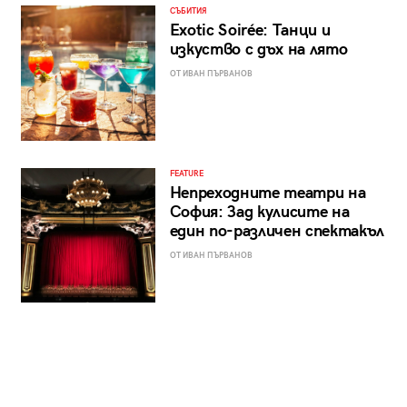
СЪБИТИЯ
Exotic Soirée: Танци и
изкуство с дъх на лято
ОТ ИВАН ПЪРВАНОВ
FEATURE
Непреходните театри на
София: Зад кулисите на
един по-различен спектакъл
ОТ ИВАН ПЪРВАНОВ