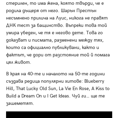
стерилен, то има жена, която твърди, че е
родила дъщеря от него. Шарън Престън
несъмнено прилича на Луис, никога не правят
ДНК тест за бащинство. Въпреки това той
умира убеден, че тя е негово дете. Това го
доказват и писмата, разменени между тях,
които са официално публикувани, както и
фактът, че дори от разстояние той й помага
цял живот.
В края на 40-те и началото на 50-те години
създава редица популярни хитове: Blueberry
Hill, That Lucky Old Sun, La Vie En Rose, A Kiss to
Build a Dream On и I Get Ideas. Чуй ги… ще те
зашеметят.