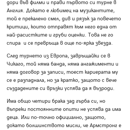
дори във филми и прави първото си турне в
Англия. Докато е любимец на музикантите,
той е прекалено смел, див и рязък за повечето
критици, които отправят към него една от
най-расистките и груби оценки. Това не го
спира и се превръща в още по-ярка звезда.
След турнето из Европа, завръщайки се в
Чикаго, той няма банда, няма ангажименти и
няма договор за записи, тоест кариерата му
се е разпаднала, но за кратко, защото с вече
създадените си връзки успява да я възроди.
Има общо четири брака зад гърба си, но
въпреки постоянните опити не успява да има
деца. Или по-точно официално, защото,
докато болшинството мисли, че Армстронг е