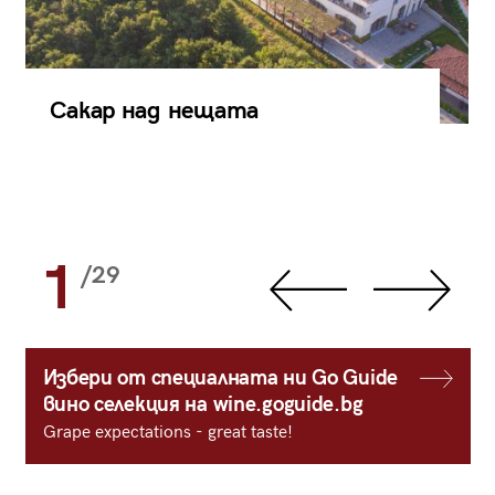
Сакар над нещата
1
/29
Избери от специалната ни Go Guide
вино селекция на wine.goguide.bg
Grape expectations - great taste!