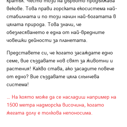
кратък. Често този на дървото продължава
векове. Това прави горската екосистема най-
стабилната и по този начин най-богатата в
цялата природа. Това значи, че
обезлесяването е една от най-вредните
човешки дейности за планетата.
Представете си, че когато засаждате едно
семе, вие създавате нов свят за животни и
растения! Какво става, ако засадите повече
от едно? Вие създавате цяла слънчева
система!
… На която може да се насладиш например на
1500 метра надморска височина, когато
жегата долу е толкова непоносима.