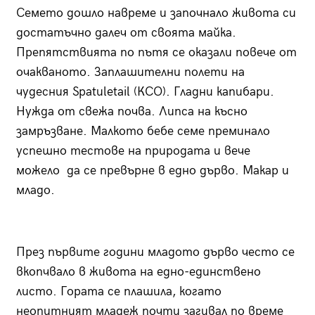
Семето дошло навреме и започнало живота си
достатъчно далеч от своята майка.
Препятствията по пътя се оказали повече от
очакваното. Заплашителни полети на
чудесния Spatuletail (КСО). Гладни капибари.
Нужда от свежа почва. Липса на късно
замръзване. Малкото бебе семе преминало
успешно тестове на природата и вече
можело да се превърне в едно дърво. Макар и
младо.
През първите години младото дърво често се
вкопчвало в живота на едно-единствено
листо. Гората се плашила, когато
неопитният младеж почти загивал по време