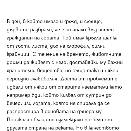
В ден, в който имало и дъжд, и слънце,
дървото разбрало, че е станало възрастен
гражданин на гората. Той имал кръгла шапка
от гъсти листа, дъх на хлорофил, силни
крайници. С течение на времето, животните
дошли да живеят с него, доставяйки му важни
хранителни вещества, но също така и някои
сериозни главоболия. Доста от проблемите
идвали от някои от старите наематели като
например Уди, който кълвял от сутрин до
вечер, или лозата, която не спирала да се
разпростира в основата на дънера му.
Понякога облаците изглеждали по-бели от
другата страна на реката. Но в качеството