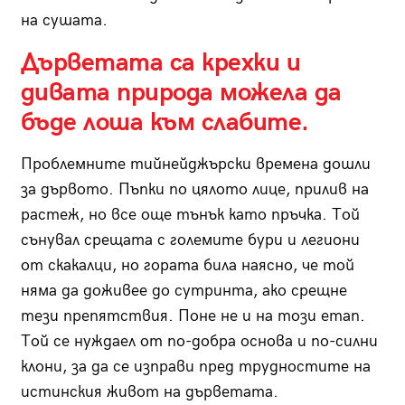
на сушата.
Дърветата са крехки и
дивата природа можела да
бъде лоша към слабите.
Проблемните тийнейджърски времена дошли
за дървото. Пъпки по цялото лице, прилив на
растеж, но все още тънък като пръчка. Той
сънувал срещата с големите бури и легиони
от скакалци, но гората била наясно, че той
няма да доживее до сутринта, ако срещне
тези препятствия. Поне не и на този етап.
Той се нуждаел от по-добра основа и по-силни
клони, за да се изправи пред трудностите на
истинския живот на дърветата.