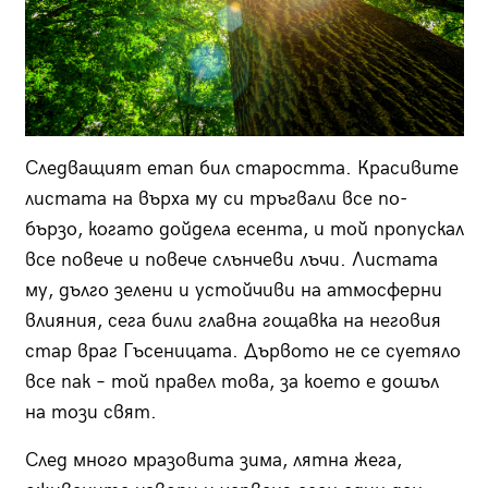
Следващият етап бил старостта. Красивите
листата на върха му си тръгвали все по-
бързо, когато дойдела есента, и той пропускал
все повече и повече слънчеви лъчи. Листата
му, дълго зелени и устойчиви на атмосферни
влияния, сега били главна гощавка на неговия
стар враг Гъсеницата. Дървото не се суетяло
все пак – той правел това, за което е дошъл
на този свят.
След много мразовита зима, лятна жега,