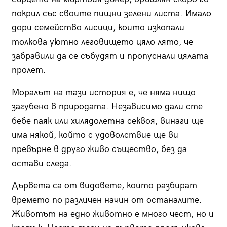
покрил със своите пищни зелени листа. Имало
дори семейство лисици, които изкопали
толкова уютно леговището цяло лято, че
забравили да се събудят и пропуснали цялата
пролет.
Моралът на тази история е, че няма нищо
загубено в природата. Независимо дали сте
бебе паяк или хилядолетна секвоя, винаги ще
има някой, който с удоволствие ще ви
превърне в друго живо същество, без да
остави следа.
Дървета са от видовете, които разбират
времето по различен начин от останалите.
Животът на едно животно е много чест, но и