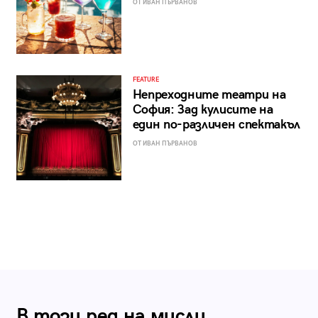
ОТ ИВАН ПЪРВАНОВ
FEATURE
Непреходните театри на
София: Зад кулисите на
един по-различен спектакъл
ОТ ИВАН ПЪРВАНОВ
В този ред на мисли