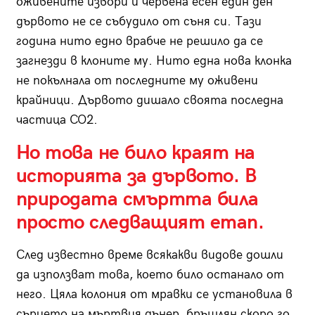
оживените извори и червена есен един ден
дървото не се събудило от съня си. Тази
година нито едно врабче не решило да се
загнезди в клоните му. Нито една нова клонка
не покълнала от последните му оживени
крайници. Дървото дишало своята последна
частица CO2.
Но това не било краят на
историята за дървото. В
природата смъртта била
просто следващият етап.
След известно време всякакви видове дошли
да използват това, което било останало от
него. Цяла колония от мравки се установила в
сърцето на мъртвия дънер, бръшлян скоро го