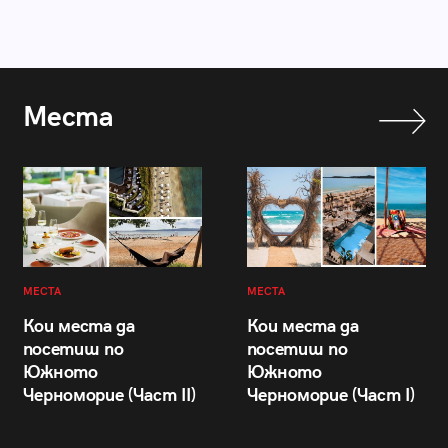
Места
МЕСТА
МЕСТА
Кои места да
Кои места да
посетиш по
посетиш по
Южното
Южното
Черноморие (Част II)
Черноморие (Част I)