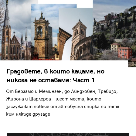
Градовете, в които кацаме, но
никога не оставаме: Част 1
От Бергамо и Меминген, до Айндховен, Тревизо,
Жирона и Шарлероа - шест места, които
заслужават повече от автобусна спирка по пътя
към някъде другаде