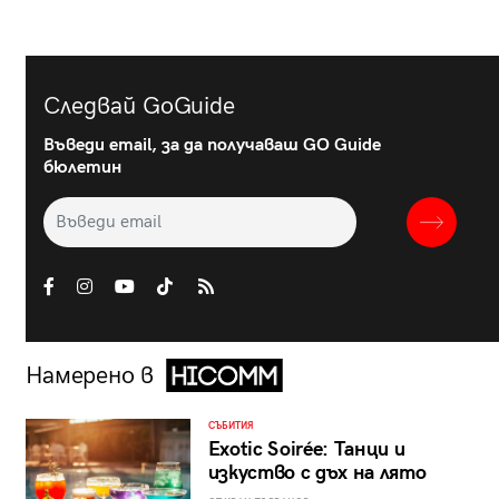
Следвай GoGuide
Въведи email, за да получаваш GO Guide
бюлетин
Намерено в
СЪБИТИЯ
Exotic Soirée: Танци и
изкуство с дъх на лято