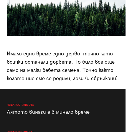
Имало едно време едно дърво, точно като
всички останали дървета. То било все още
само на малки бебета семена. Точно както
когато ние сме се родили, голи (и сбръчкани).
НЕЩАТА ОТ ЖИВОТА
Лятото винаги е в минало време