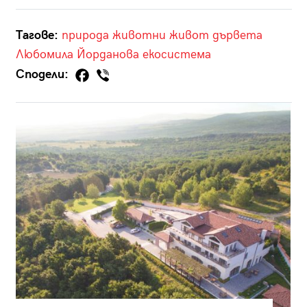
Тагове:
природа
животни
живот
дървета
Любомила Йорданова
екосистема
Сподели: