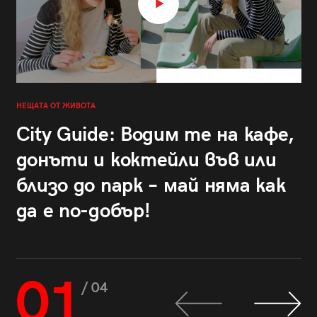
НЕЩАТА ОТ ЖИВОТА
City Guide: Водим те на кафе,
донъти и коктейли във или
близо до парк – май няма как
да е по-добър!
01
/ 04