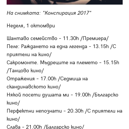
На снимката: "Конспирация 2017"
Неделя, 1 октомври
Шантаво семейство – 11.30h /Премиера/
Пеле: Раждането на една легенда – 13.15h /С
приятели на кино/
Сакромонте. Мъдреците на племето – 15.15h
/Танцово кино/
Отражения – 17.00h /Седмица на
скандинавското кино/
Някой посети душата ми – 19.00h /Българско
кино/
Перфектни непознати – 20.30h /С приятели на
кино/
Слава – 21.00h /Балгарско кино/