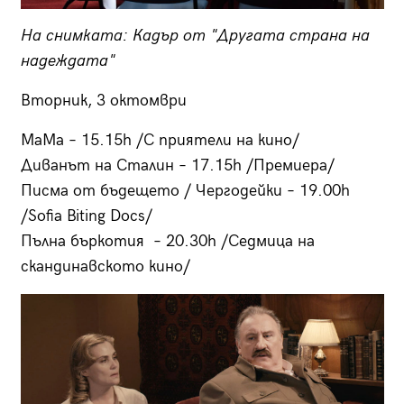
На снимката: Кадър от "Другата страна на
надеждата"
Вторник, 3 октомври
МаМа – 15.15h /С приятели на кино/
Диванът на Сталин – 17.15h /Премиера/
Писма от бъдещето / Чергодейки – 19.00h
/Sofia Biting Docs/
Пълна бъркотия – 20.30h /Седмица на
скандинавското кино/