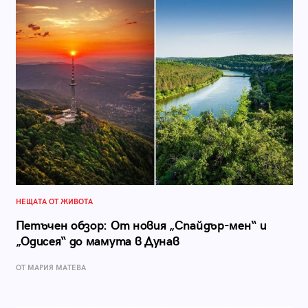
НЕЩАТА ОТ ЖИВОТА
Петъчен обзор: От новия „Спайдър-мен“ и
„Одисея“ до мамута в Дунав
ОТ МАРИЯ МАТЕВА