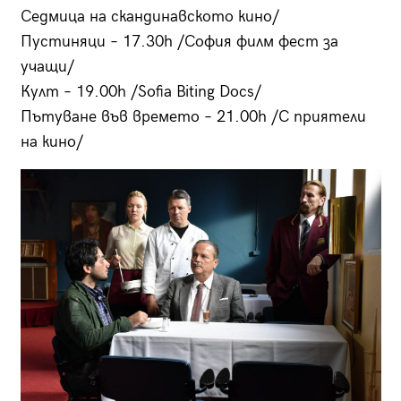
Седмица на скандинавското кино/
Пустиняци – 17.30h /София филм фест за
учащи/
Култ – 19.00h /Sofia Biting Docs/
Пътуване във времето – 21.00h /С приятели
на кино/