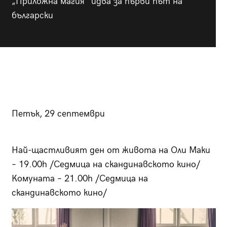
„Приложна магия“ идва за първи път на
български
Петък, 29 септември
Най-щастливият ден от живота на Оли Маки
– 19.00h /Седмица на скандинавското кино/
Комуната – 21.00h /Седмица на
скандинавското кино/