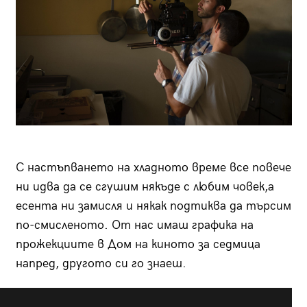
С настъпването на хладното време все повече
ни идва да се сгушим някъде с любим човек,а
есента ни замисля и някак подтиква да търсим
по-смисленото. От нас имаш графика на
прожекциите в Дом на киното за седмица
напред, другото си го знаеш.