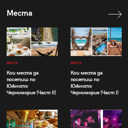
Места
МЕСТА
МЕСТА
Кои места да
Кои места да
посетиш по
посетиш по
Южното
Южното
Черноморие (Част II)
Черноморие (Част I)