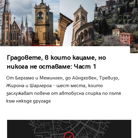
Градовете, в които кацаме, но
никога не оставаме: Част 1
От Бергамо и Меминген, до Айндховен, Тревизо,
Жирона и Шарлероа - шест места, които
заслужават повече от автобусна спирка по пътя
към някъде другаде