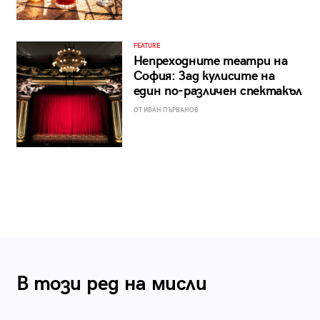
FEATURE
Непреходните театри на
София: Зад кулисите на
един по-различен спектакъл
ОТ ИВАН ПЪРВАНОВ
В този ред на мисли