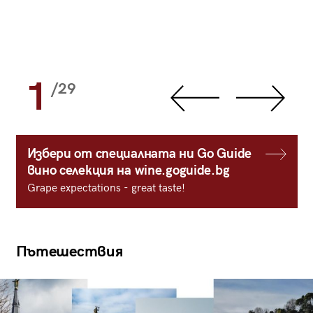
1
/29
Избери от специалната ни Go Guide
вино селекция на wine.goguide.bg
Grape expectations - great taste!
Пътешествия