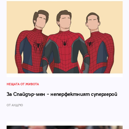
НЕЩАТА ОТ ЖИВОТА
За Спайдър-мен – неперфектният супергерой
ОТ АНДРЮ