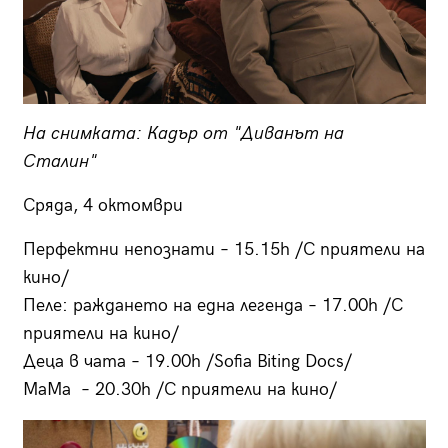
На снимката: Кадър от "Диванът на
Сталин"
Сряда, 4 октомври
Перфектни непознати – 15.15h /С приятели на
кино/
Пеле: раждането на една легенда – 17.00h /С
приятели на кино/
Деца в чата – 19.00h /Sofia Biting Docs/
МаМа – 20.30h /С приятели на кино/