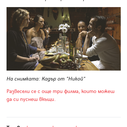
На снимката: Кадър от "Никой"
Развесели се с още три филма, които можеш
да си пуснеш вкъщи.