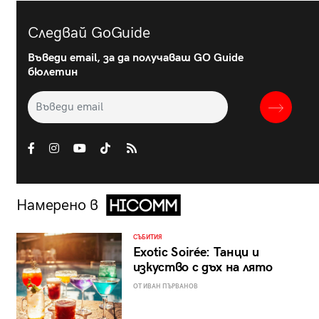
Следвай GoGuide
Въведи email, за да получаваш GO Guide
бюлетин
Намерено в
СЪБИТИЯ
Exotic Soirée: Танци и
изкуство с дъх на лято
ОТ ИВАН ПЪРВАНОВ