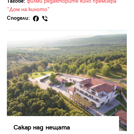
Тагове:
филми
редакторите
кино
премиера
"Дом на киното"
Сподели:
Сакар над нещата