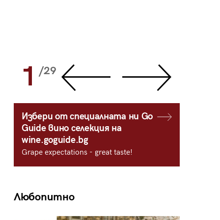
1
2
/29
/
Избери от специалната ни Go
Guide вино селекция на
wine.goguide.bg
Grape expectations - great taste!
Любопитно