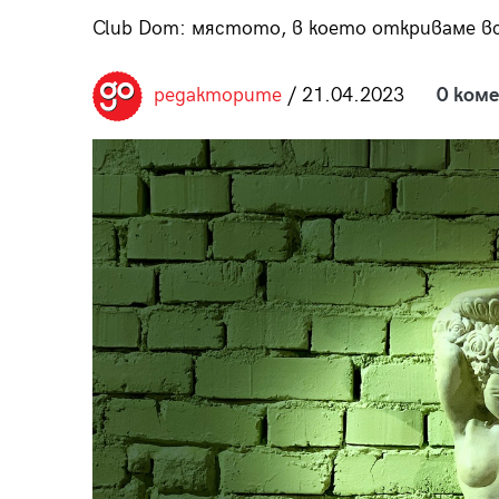
пания
Club Dom: мястото, в което откриваме в
редакторите
/ 21.04.2023
0 ком
28
/29