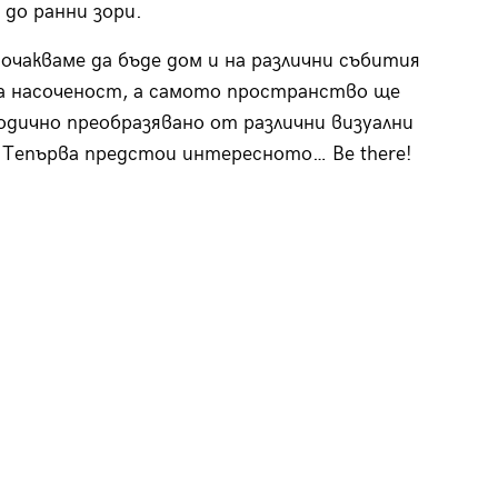
до ранни зори.
чакваме да бъде дом и на различни събития
а насоченост, а самото пространство ще
одично преобразявано от различни ви­зуални
Тепърва предстои интересното… Be there!