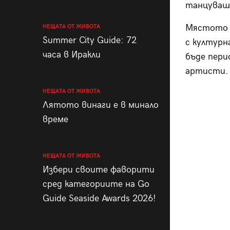
танцуваш 
Мястото о
НЕЩАТА ОТ ЖИВОТА
Summer City Guide: 72
с културн
часа в Иракли
бъде пери
артисти. 
НЕЩАТА ОТ ЖИВОТА
Лятото винаги е в минало
време
НЕЩАТА ОТ ЖИВОТА
Избери своите фаворити
сред категориите на Go
Guide Seaside Awards 2026!