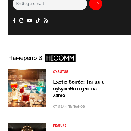
Намерено в
СЪБИТИЯ
Exotic Soirée: Танци и
изкуство с дъх на
лято
ОТ ИВАН ПЪРВАНОВ
FEATURE