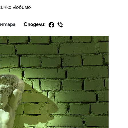
сичко любимо
ентара
Сподели:
29
/29