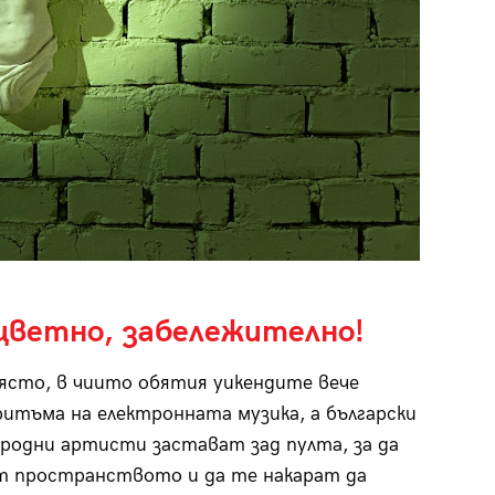
 цветно, забележително!
сто, в чиито обятия уикендите вече
ритъма на електронната музика, а български
родни артисти застават зад пулта, за да
т пространството и да те накарат да