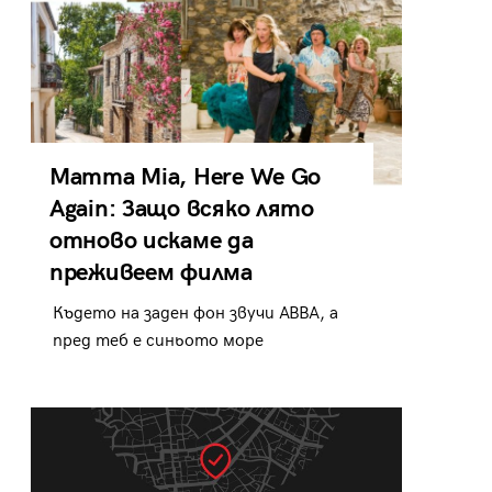
Mamma Mia, Here We Go
Again: Защо всяко лято
отново искаме да
преживеем филма
Където на заден фон звучи ABBA, а
пред теб е синьото море