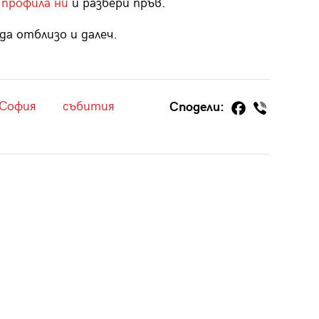
 профила ни
и разбери пръв.
да отблизо и далеч.
София
събития
Сподели: