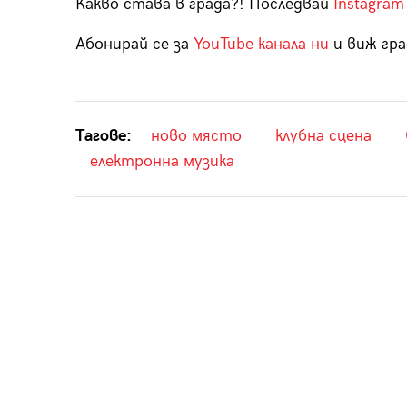
Какво става в града?! Последвай
Instagram
Абонирай се за
YouTube канала ни
и виж гра
Тагове:
ново място
клубна сцена
електронна музика