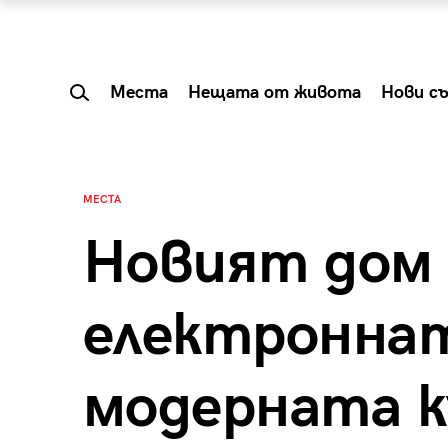
Места
Нещата от живота
Нови с
МЕСТА
Новият дом 
електроннат
модерната 
 Shareable:
Summer Prelude: ка
лги вечери и
започва лятото в 