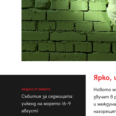
Ярко,
Новото мя
НЕЩАТА ОТ ЖИВОТА
Събития за седмицата:
звучат в 
уикенд на морето (6–9
и междуна
август)
нагорещя