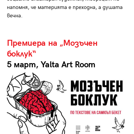
напомня, че материята е преходна, а душата
вечна.
Премиера на „Мозъчен
боклук“
5 март, Yalta Art Room