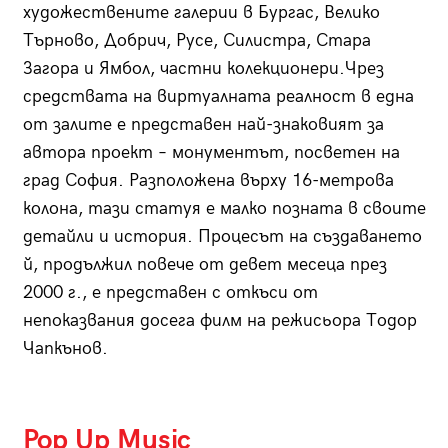
художествените галерии в Бургас, Велико
Търново, Добрич, Русе, Силистра, Стара
Загора и Ямбол, частни колекционери.Чрез
средствата на виртуалната реалност в една
от залите е представен най-знаковият за
автора проект – монументът, посветен на
град София. Разположена върху 16-метрова
колона, тази статуя е малко позната в своите
детайли и история. Процесът на създаването
й, продължил повече от девет месеца през
2000 г., е представен с откъси от
непоказвания досега филм на режисьора Тодор
Чапкънов.
Pop Up Music