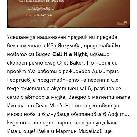
Усещане за национален празник ни предава
великолепната Ива Янкулова, представяйки
новото си видео
Call It a Night
, идващо
скорострелно след Chet Baker. По новия си
проект Yva работи с режисьора Димитрис
Георгиев, а представпнето на песента ще
бъде съчетано с акустичен лайв, разбира се
само с авторска музка. Заедно с магнетичната
Илияна от Dead Мan’s Hat ни подготвят за
много нова и вълнуваща обстановка в Лоф.ть,
където нито едно парти не е за изпускане.
Има и още! Ража и Мартин Михайлов ще