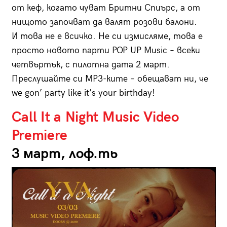
от кеф, когато чуват Бритни Спиърс, а от
нищото започват да валят розови балони.
И това не е всичко. Не си измисляме, това е
просто новото парти POP UP Music – всеки
четвъртък, с пилотна дата 2 март.
Преслушайте си MP3-ките – обещават ни, че
we gon’ party like it’s your birthday!
Call It a Night Music Video
Premiere
3 март, лоф.ть