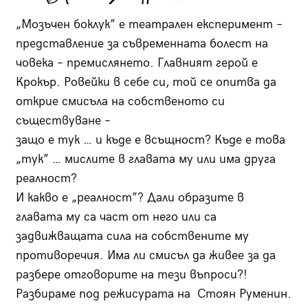
„Мозъчен боклук” е театрален експеримент –
представление за съвременната болест на
човека – премислянето. Главният герой е
Крокър. Ровейки в себе си, той се опитва да
открие смисъла на собственото си
съществуване –
защо е тук … и къде е всъщност? Къде е това
„тук” … мислите в главата му или има друга
реалност?
И какво е „реалност”? Дали образите в
главата му са част от него или са
задвижващата сила на собствените му
противоречия. Има ли смисъл да живее за да
разбере отговорите на тези въпроси?!
Разбираме под режисурата на Стоян Руменин.