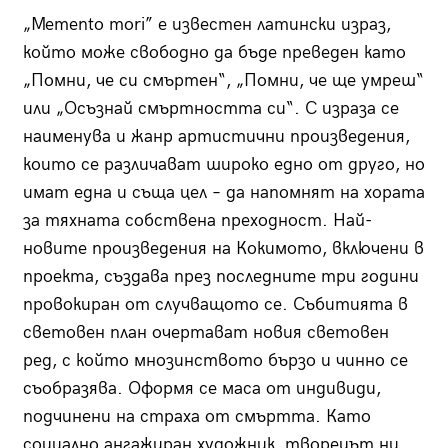
„Memento mori” е известен латински израз,
който може свободно да бъде преведен като
„Помни, че си смъртен“, „Помни, че ще умреш“
или „Осъзнай смъртността си“. С израза се
наименува и жанр артистични произведения,
които се различават широко едно от друго, но
имат една и съща цел – да напомнят на хората
за тяхната собствена преходност. Най-
новите произведения на Кокимото, включени в
проекта, създава през последните три години
провокиран от случващото се. Събитията в
световен план очертават новия световен
ред, с който мнозинството бързо и чинно се
съобразява. Оформя се маса от индивиди,
подчинени на страха от смъртта. Като
социално ангажиран художник, творецът ни