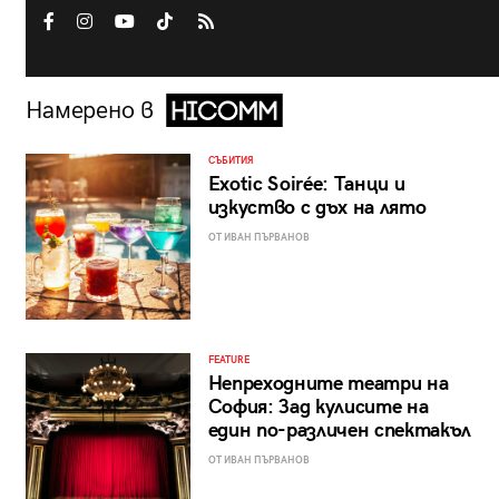
Намерено в
СЪБИТИЯ
Exotic Soirée: Танци и
изкуство с дъх на лято
ОТ ИВАН ПЪРВАНОВ
FEATURE
Непреходните театри на
София: Зад кулисите на
един по-различен спектакъл
ОТ ИВАН ПЪРВАНОВ