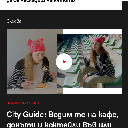
да се насладиш на лятото
Следва
НЕЩАТА ОТ ЖИВОТА
City Guide: Водим те на кафе,
донъти и коктейли във или