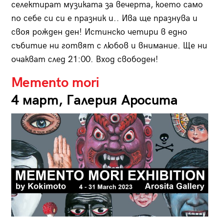
селектират музиката за вечерта, което само
по себе си си е празник и.. Ива ще празнува и
своя рожден ден! Истинско четири в едно
събитие ни готвят с любов и внимание. Ще ни
очакват след 21:00. Вход свободен!
Memento mori
4 март, Галерия Аросита