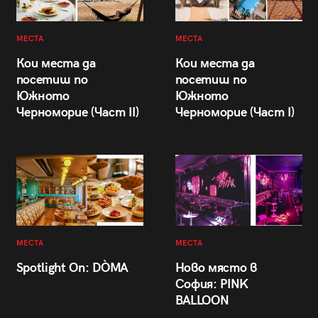
МЕСТА
МЕСТА
Кои места да
Кои места да
посетиш по
посетиш по
Южното
Южното
Черноморие (Част II)
Черноморие (Част I)
МЕСТА
МЕСТА
Spotlight On: DÒMA
Ново място в
София: PINK
BALLOON