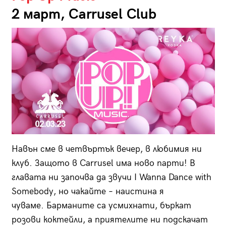
2 март, Carrusel Club
Навън сме в четвъртък вечер, в любимия ни
клуб. Защото в Carrusel има ново парти! В
главата ни започва да звучи I Wanna Dance with
Somebody, но чакайте – наистина я
чуваме. Барманите са усмихнати, бъркат
розови коктейли, а приятелите ни подскачат