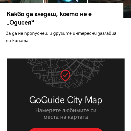
Какво да гледаш, което не е
„Одисея“
За да не пропуснеш и другите интересни заглавия
по кината