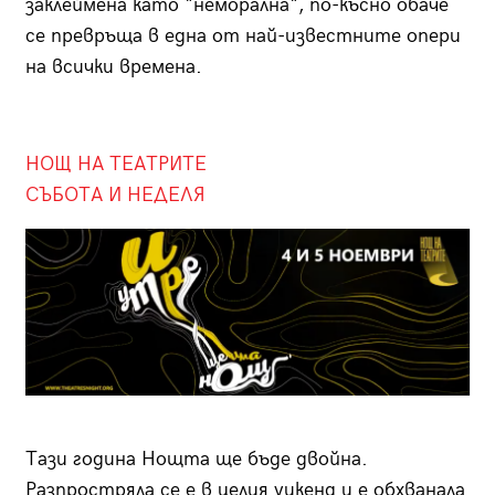
заклеймена като "неморална", по-късно обаче
се превръща в една от най-известните опери
на всички времена.
НОЩ НА ТЕАТРИТЕ
СЪБОТА И НЕДЕЛЯ
Тази година Нощта ще бъде двойна.
Разпростряла се е в целия уикенд и е обхванала