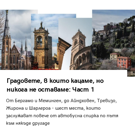
Градовете, в които кацаме, но
никога не оставаме: Част 1
От Бергамо и Меминген, до Айндховен, Тревизо,
Жирона и Шарлероа - шест места, които
заслужават повече от автобусна спирка по пътя
към някъде другаде