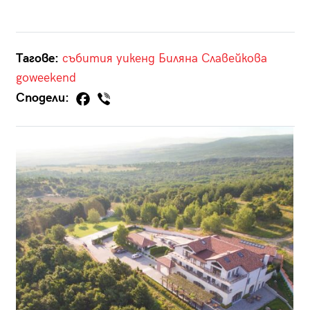
Тагове:
събития
уикенд
Биляна Славейкова
goweekend
Сподели: