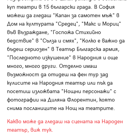
куп театри в 15 български града. В София
можеш да гледаш "Капан за самотен мъж" в
Дом на културата "Средец", "Макс и Мориц"
във Възраждане, "Госпожа Стихийно
бедствие" в "Сълза и смях", "Колко е важно да
бъдеш сериозен" в Театър Българска армия,
"Последното изкушение" в Народния и още
много, много други. Отделно имаш
възможност да отидеш на фен тур зад
кулисите на Народния театър или пък да
посетиш изложбата "Нощни персонажи" с
фотографии на Диляна Флорентин, която
снима посланиците на Нощ на театрите.
Какво може да гледаш на сцената на Народен
театър, виж тук.