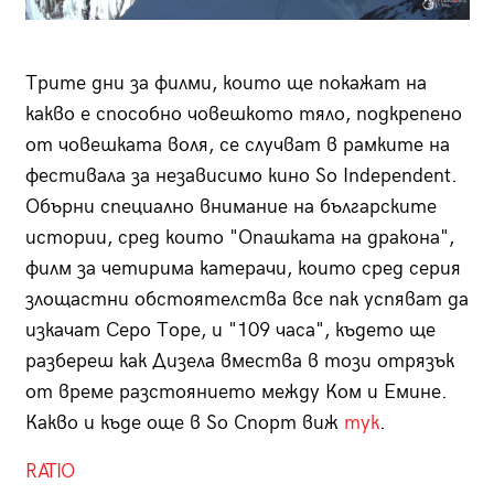
Трите дни за филми, които ще покажат на
какво е способно човешкото тяло, подкрепено
от човешката воля, се случват в рамките на
фестивала за независимо кино So Independent.
Обърни специално внимание на българските
истории, сред които "Опашката на дракона",
филм за четирима катерачи, които сред серия
злощастни обстоятелства все пак успяват да
изкачат Серо Торе, и "109 часа", където ще
разбереш как Дизела вмества в този отрязък
от време разстоянието между Ком и Емине.
Какво и къде още в So Спорт виж
тук
.
RATIO