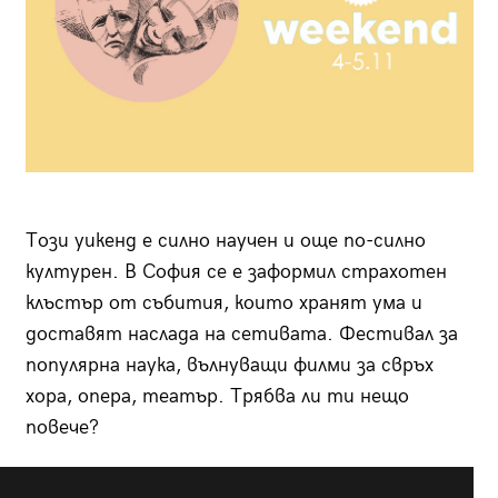
Този уикенд е силно научен и още по-силно
културен. В София се е заформил страхотен
клъстър от събития, които хранят ума и
доставят наслада на сетивата. Фестивал за
популярна наука, вълнуващи филми за свръх
хора, опера, театър. Трябва ли ти нещо
повече?