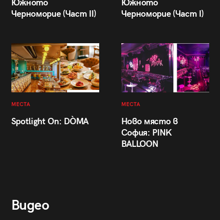
Южното
Южното
Черноморие (Част II)
Черноморие (Част I)
МЕСТА
МЕСТА
Spotlight On: DÒMA
Ново място в
София: PINK
BALLOON
Видео