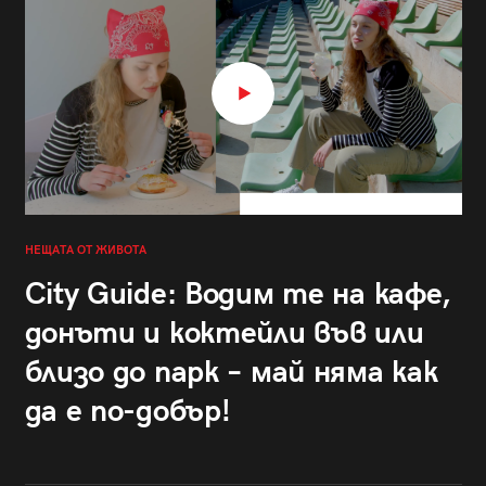
НЕЩАТА ОТ ЖИВОТА
City Guide: Водим те на кафе,
донъти и коктейли във или
близо до парк – май няма как
да е по-добър!