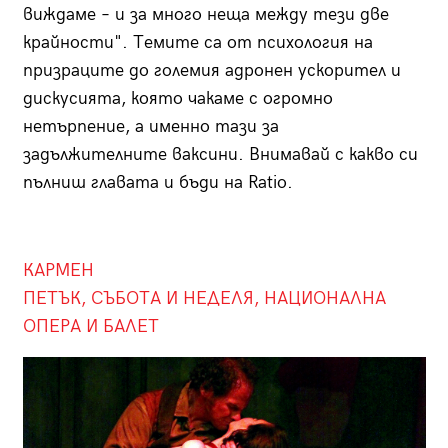
виждаме – и за много неща между тези две
крайности". Темите са от психология на
призраците до големия адронен ускорител и
дискусията, която чакаме с огромно
нетърпение, а именно тази за
задължителните ваксини. Внимавай с какво си
пълниш главата и бъди на Ratio.
КАРМЕН
ПЕТЪК, СЪБОТА И НЕДЕЛЯ, НАЦИОНАЛНА
ОПЕРА И БАЛЕТ