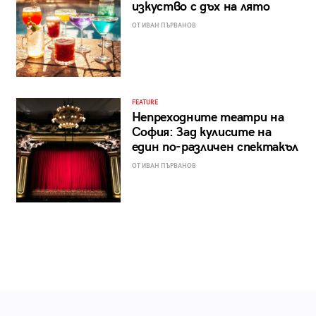
изкуство с дъх на лято
ОТ ИВАН ПЪРВАНОВ
FEATURE
Непреходните театри на
София: Зад кулисите на
един по-различен спектакъл
ОТ ИВАН ПЪРВАНОВ