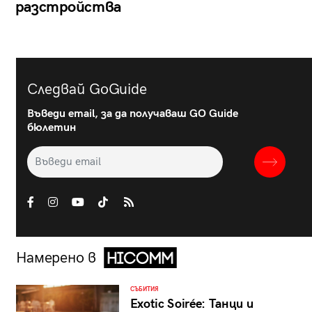
разстройства
Следвай GoGuide
Въведи email, за да получаваш GO Guide
бюлетин
Намерено в
СЪБИТИЯ
Exotic Soirée: Танци и