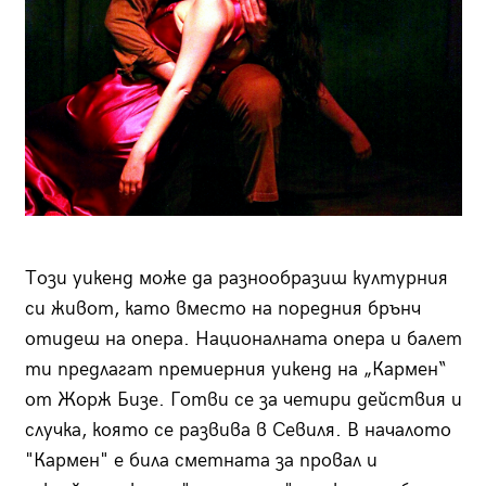
Този уикенд може да разнообразиш културния
си живот, като вместо на поредния брънч
отидеш на опера. Националната опера и балет
ти предлагат премиерния уикенд на „Кармен“
от Жорж Бизе. Готви се за четири действия и
случка, която се развива в Севиля. В началото
"Кармен" е била сметната за провал и