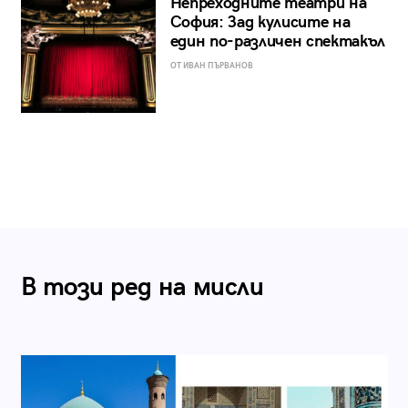
Непреходните театри на
София: Зад кулисите на
един по-различен спектакъл
ОТ ИВАН ПЪРВАНОВ
В този ред на мисли