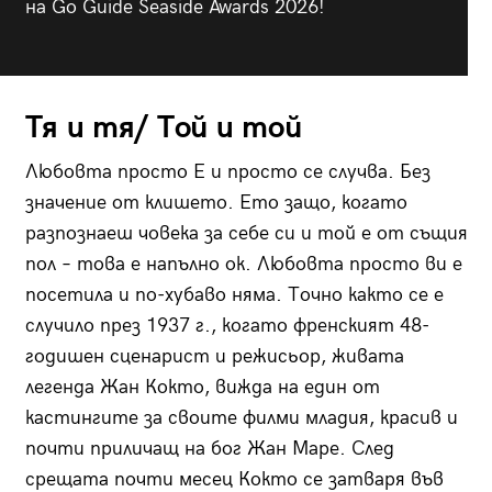
на Go Guide Seaside Awards 2026!
Тя и тя/ Той и той
Любовта просто Е и просто се случва. Без
значение от клишето. Ето защо, когато
разпознаеш човека за себе си и той е от същия
пол – това е напълно ок. Любовта просто ви е
посетила и по-хубаво няма. Точно както се е
случило през 1937 г., когато френският 48-
годишен сценарист и режисьор, живата
легенда Жан Кокто, вижда на един от
кастингите за своите филми младия, красив и
почти приличащ на бог Жан Маре. След
срещата почти месец Кокто се затваря във