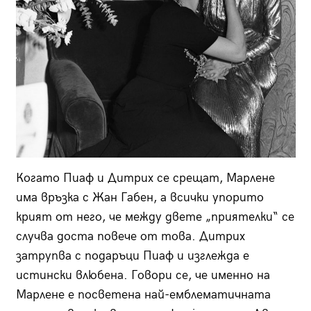
Когато Пиаф и Дитрих се срещат, Марлене
има връзка с Жан Габен, а всички упорито
крият от него, че между двете „приятелки“ се
случва доста повече от това. Дитрих
затрупва с подаръци Пиаф и изглежда е
истински влюбена. Говори се, че именно на
Марлене е посветена най-емблематичната