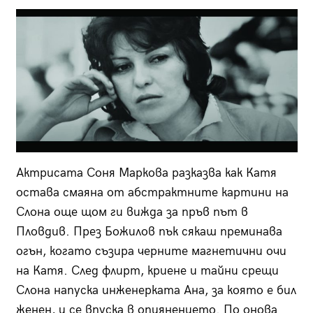
Актрисата Соня Маркова разказва как Катя
остава смаяна от абстрактните картини на
Слона още щом ги вижда за пръв път в
Пловдив. През Божилов пък сякаш преминава
огън, когато съзира черните магнетични очи
на Катя. След флирт, криене и тайни срещи
Слона напуска инженерката Ана, за която е бил
женен, и се впуска в опиянението. По онова