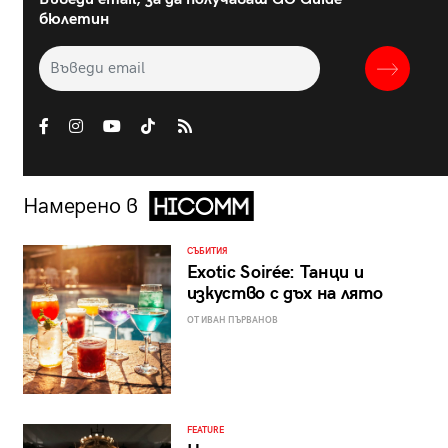
бюлетин
Намерено в
СЪБИТИЯ
Exotic Soirée: Танци и
изкуство с дъх на лято
ОТ ИВАН ПЪРВАНОВ
FEATURE