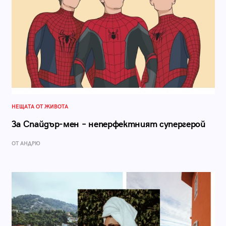
НЕЩАТА ОТ ЖИВОТА
За Спайдър-мен – неперфектният супергерой
ОТ АНДРЮ