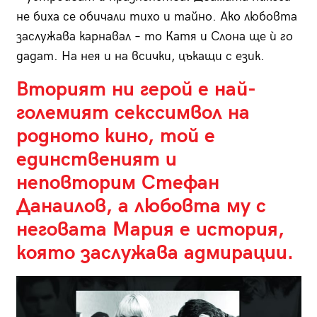
не биха се обичали тихо и тайно. Ако любовта
заслужава карнавал – то Катя и Слона ще ù го
дадат. На нея и на всички, цъкащи с език.
Вторият ни герой е най-
големият секссимвол на
родното кино, той е
единственият и
неповторим Стефан
Данаилов, а любовта му с
неговата Мария е история,
която заслужава адмирации.