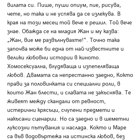
вилата си. Пише, пуши опиум, пие, рисува,
чете, но така и не успява да се излекува. В
края на този месец той вече е решил. Той вече
знае. Обажда се на младия Жан и му казва:
„Жан, вие ме развълнувахте!“. Точно така
започва може би една от най-известните и
велики любовни истории в киното.
Хомосексуална, влудяваща и изпепеляваща
любов. Двамата са непрестанно заедно, Кокто
прави за половинката си специални роли, в
които Жан блести, и славата не закъснява. Те
живеят между скандали от ревност,
истерични крясъци, счупени предмети и
накъсани сценарии. Но са заедно и в шеметни
луксозни пътувания и наслада. Кокто и Маре
са във водовъртежа на истинска любов, без