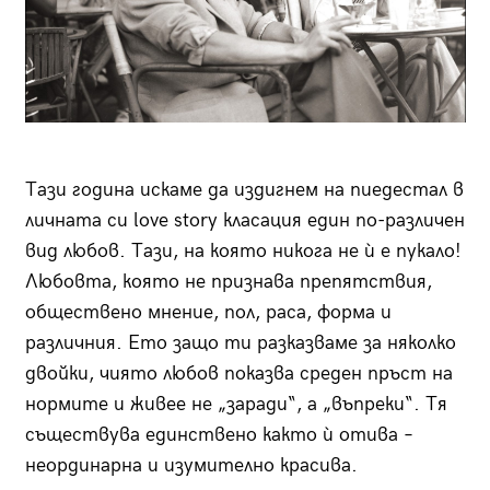
Тази година искаме да издигнем на пиедестал в
личната си love story класация един по-различен
вид любов. Тази, на която никога не ù е пукало!
Любовта, която не признава препятствия,
обществено мнение, пол, раса, форма и
различния. Ето защо ти разказваме за няколко
двойки, чиято любов показва среден пръст на
нормите и живее не „заради“, а „въпреки“. Тя
съществува единствено както ù отива –
неординарна и изумително красива.