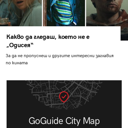
Какво да гледаш, което не е
„Одисея“
За да не пропуснеш и другите интересни заглавия
по кината