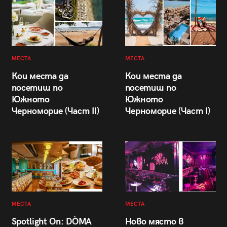
МЕСТА
МЕСТА
Кои места да
Кои места да
посетиш по
посетиш по
Южното
Южното
Черноморие (Част II)
Черноморие (Част I)
МЕСТА
МЕСТА
Spotlight On: DÒMA
Ново място в