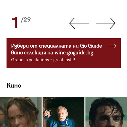
1
/29
Избери от специалната ни Go Guide
вино селекция на wine.goguide.bg
Grape expectations - great taste!
Кино