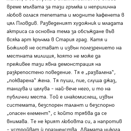
време мълвата за тази гръмка и неприлична
любов оглася тепетата и модните кафенета в
цял Пловдив. Разведеният художник и младата
актриса са основна тема за обсъждане във
всяка арт кръчма в Стария град. Катя и
Божилов не остават и извън полезрението на
местната милиция, която не може да
преживее тази явна демонстрация на
разкрепостено поведение. Тя е „развалена“,
„покварена“ жена. Тя пуши, пие, слуша джаз,
танцува и целува – най-вече него, и то на
публични места. Той е инакомислещ, извън
системата, безспорен талант и безспорно
„опасен елемент“, с който трябва да се
внимава. Те не крият любовта си, а напротив
– устройват ù празненства. Двамата никога