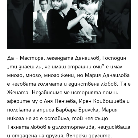
Да – Мастъра, легендата Данаилов, Господин
„ти знаеш ли, че имаш страшни очи“ е имал
много, много, много жени, но Мария Данаилова
е неговата голямата и единствена любов. Тя е
Жената. Независимо че историята помни
аферите му с Аня Пенчева, Ирен Кривошиева и
полската актриса Барбара Брилска, Мария
никога не го е оставила, той нея също.
Тяхната любов е дълготърпелива, неизискваща
и отдадена на другия, въпреки другите.