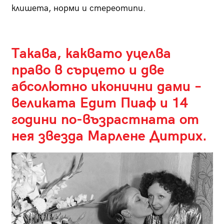
клишета, норми и стереотипи.
Такава, каквато уцелва
право в сърцето и две
абсолютно иконични дами –
великата Едит Пиаф и 14
години по-възрастната от
нея звезда Марлене Дитрих.