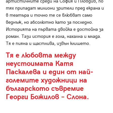
артистичните среди на София и Пловдив, по
тях припадат милиони зрители пред екрана и
в театъра и точно те се влюбват само
веднъж, но абсолютно като за последно.
Историята на първата двойка е достойна за
роман. Тази история е гола, нахална и млада.
Тя е пияна и щастлива, извън клишето.
Тя е любовта между
неустоимата Катя
Паскалева и един от най-
големите художници на
българското съвремие
Георги Божилов – Слона.