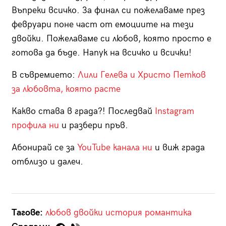
Въпреки всичко. За финал си пожелаваме през
февруари поне част от емоциите на тези
двойки. Пожелаваме си любов, която просто е
готова да бъде. Напук на всичко и всички!
В съвремието:
Лили Гелева и Христо Петков
за любовта, която расте
Какво става в града?! Последвай
Instagram
профила ни
и разбери пръв.
Абонирай се за
YouTube канала ни
и виж града
отблизо и далеч.
Тагове:
любов
двойки
история
романтика