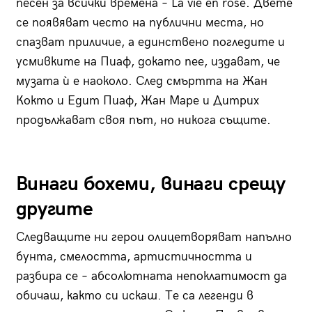
песен за всички времена – La vie en rose. Двете
се появяват често на публични места, но
спазват приличие, а единствено погледите и
усмивките на Пиаф, докато пее, издават, че
музата ù е наоколо. След смъртта на Жан
Кокто и Едит Пиаф, Жан Маре и Дитрих
продължават своя път, но никога същите.
Винаги бохеми, винаги срещу
другите
Следващите ни герои олицетворяват напълно
бунта, смелостта, артистичността и
разбира се – абсолютната непоклатимост да
обичаш, както си искаш. Те са легенди в