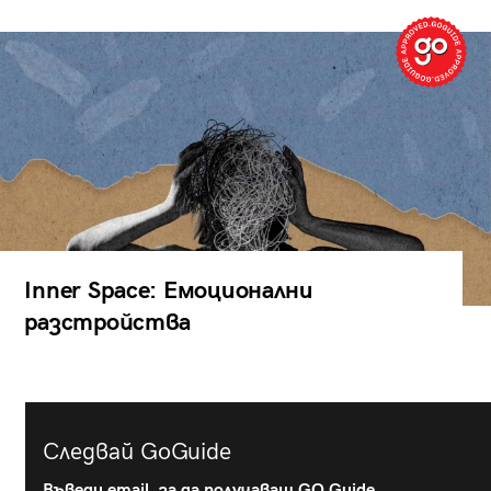
Inner Space: Емоционални
разстройства
Следвай GoGuide
Въведи email, за да получаваш GO Guide