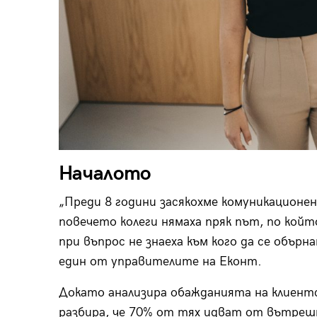
Началото
„Преди 8 години засякохме комуникационе
повечето колеги нямаха пряк път, по койт
при въпрос не знаеха към кого да се обърн
един от управителите на Еконт.
Докато анализира обажданията на клиент
разбира, че 70% от тях идват от вътрешни