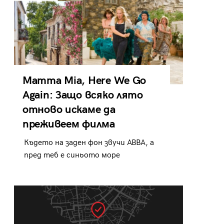
Mamma Mia, Here We Go
Again: Защо всяко лято
отново искаме да
преживеем филма
Където на заден фон звучи ABBA, а
пред теб е синьото море