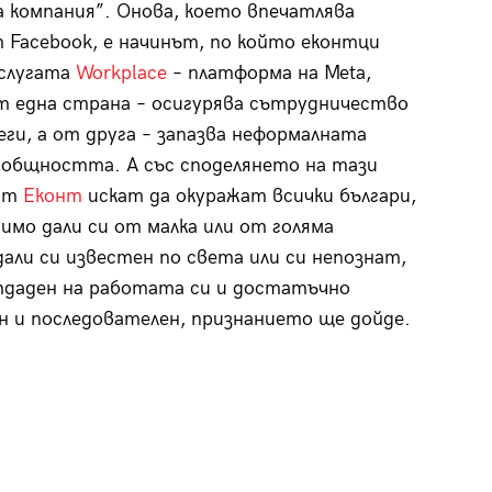
 компания”. Онова, което впечатлява
 Facebook, e начинът, по който еконтци
услугата
Workplace
– платформа на Meta,
т една страна – осигурява сътрудничество
еги, а от друга – запазва неформалната
 общността. А със споделянето на тази
от
Еконт
искат да окуражат всички българи,
симо дали си от малка или от голяма
дали си известен по света или си непознат,
даден на работата си и достатъчно
 и последователен, признанието ще дойде.