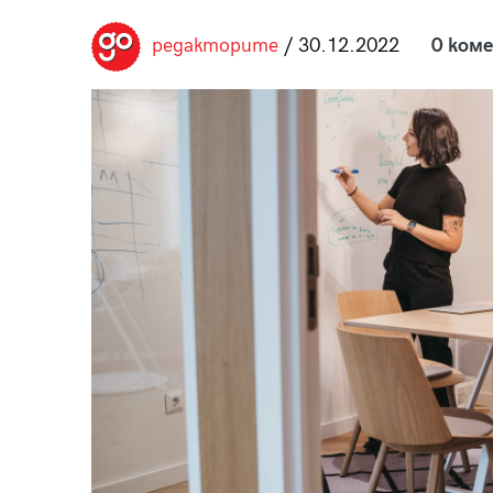
пания
редакторите
/ 30.12.2022
0 ком
28
/29