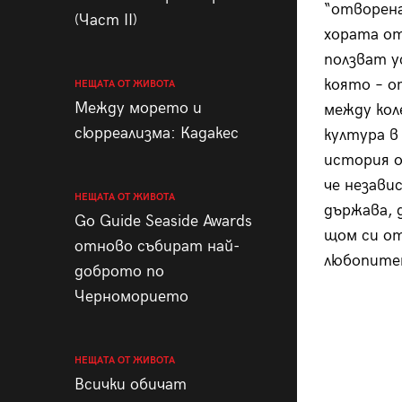
“отворена
(Част II)
хората от
ползват 
която – о
НЕЩАТА ОТ ЖИВОТА
Между морето и
между кол
сюрреализма: Кадакес
култура в
история 
че незави
НЕЩАТА ОТ ЖИВОТА
държава, 
Go Guide Seaside Awards
щом си от
отново събират най-
любопитен
доброто по
Черноморието
НЕЩАТА ОТ ЖИВОТА
Всички обичат