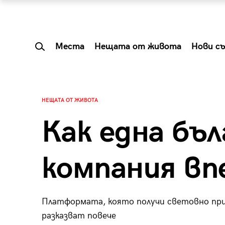
Места
Нещата от живота
Нови с
НЕЩАТА ОТ ЖИВОТА
Как една бъл
компания вп
Платформата, която получи световно приз
 Shareable:
Summer Prelude: ка
разказват повече
лги вечери и
започва лятото в 