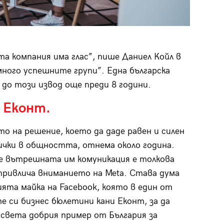
та компания има глас”, пише Даниел Койл в
 много успешните групи”. Една българска
 до този извод още преди 8 години.
 Еконт.
о на решение, което да даде равен и силен
сички в общността, отнема около година.
е вътрешната им комуникация е толкова
 привлича вниманието на Meta. Става дума
ията майка на Facebook, която в един от
е си бизнес бюлетини кани Еконт, за да
 света добрия пример от България за