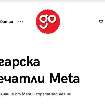
ъбития
гарска
ечатли Meta
нание от Меta и хората зад нея ни
к
Tender is the Wine – Какво
чаша
се пие на Лазурния бряг