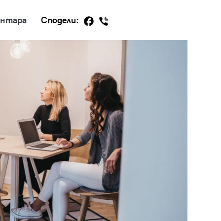
ентара
Сподели:
29
/29