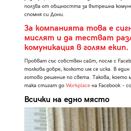
ползва от общността за вътрешна комуни
спомня си Дони.
За компанията това е сиг
мислят и да тестват раз
комуникация в голям екип.
Пробват със собствен сайт, после с Face
толкова добре, колкото им се иска. В еди
готово решение по света. Такова, което м
така стигат до
Workplace
на Facebook – с
Всички на едно място