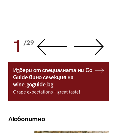
1
2
/29
/
Избери от специалната ни Go
Guide вино селекция на
wine.goguide.bg
Grape expectations - great taste!
Любопитно