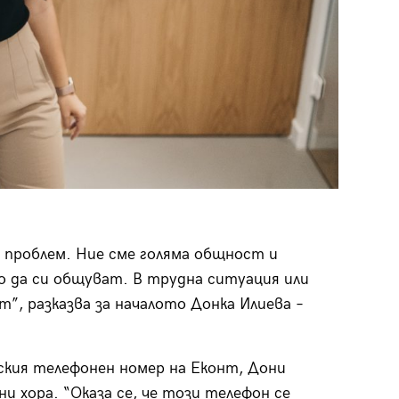
н проблем. Ние сме голяма общност и
о да си общуват. В трудна ситуация или
ат”, разказва за началото Донка Илиева –
ския телефонен номер на Еконт, Дони
 хора. “Оказа се, че този телефон се