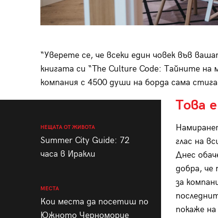
“Уверете се, че всеки един човек във ваша
книгата си “The Culture Code: Тайните на
компания с 4500 души на борда сама стига
Това е
Намиранет
НЕЩАТА ОТ ЖИВОТА
Summer City Guide: 72
глас на в
часа в Иракли
Днес обач
добра, че
за компан
МЕСТА
последнит
Кои места да посетиш по
покаже на
Южното Черноморие