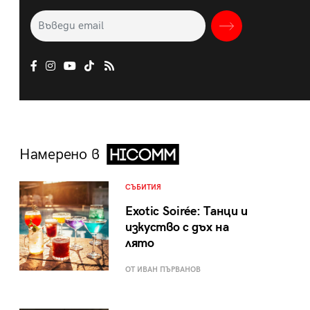
Намерено в
СЪБИТИЯ
Exotic Soirée: Танци и
изкуство с дъх на
лято
ОТ ИВАН ПЪРВАНОВ