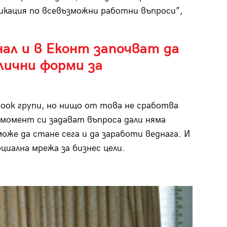
кация по всевъзможни работни въпроси”,
нал и в Еконт започват да
лични форми за
book групи, но нищо от това не сработва
н момент си задават въпроса дали няма
оже да стане сега и да заработи веднага. И
оциална мрежа за бизнес цели.