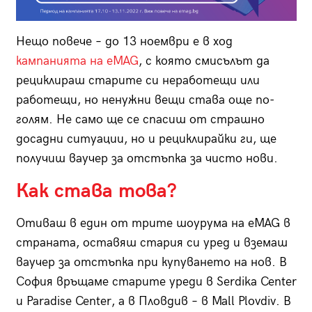
Нещо повече – до 13 ноември е в ход
кампанията на еMAG
, с която смисълът да
рециклираш старите си неработещи или
работещи, но ненужни вещи става още по-
голям. Не само ще се спасиш от страшно
досадни ситуации, но и рециклирайки ги, ще
получиш ваучер за отстъпка за чисто нови.
Как става това?
Отиваш в един от трите шоурума на еMAG в
страната, оставяш стария си уред и вземаш
ваучер за отстъпка при купуването на нов. В
София връщаме старите уреди в Serdika Center
и Paradise Center, а в Пловдив – в Mall Plovdiv. В