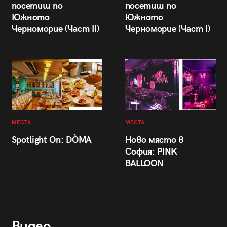
посетиш по
посетиш по
Южното
Южното
Черноморие (Част II)
Черноморие (Част I)
МЕСТА
МЕСТА
Spotlight On: DÒMA
Ново място в
София: PINK
BALLOON
Видео