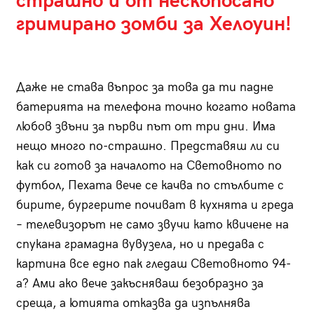
страшно и от нескопосано
гримирано зомби за Хелоуин!
Даже не става въпрос за това да ти падне
батерията на телефона точно когато новата
любов звъни за първи път от три дни. Има
нещо много по-страшно. Представяш ли си
как си готов за началото на Световното по
футбол, Пехата вече се качва по стълбите с
бирите, бургерите почиват в кухнята и греда
– телевизорът не само звучи като квичене на
спукана грамадна вувузела, но и предава с
картина все едно пак гледаш Световното 94-
а? Ами ако вече закъсняваш безобразно за
среща, а ютията отказва да изпълнява