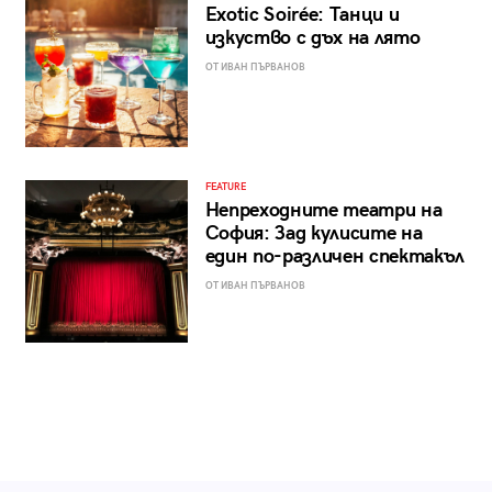
Exotic Soirée: Танци и
изкуство с дъх на лято
ОТ ИВАН ПЪРВАНОВ
FEATURE
Непреходните театри на
София: Зад кулисите на
един по-различен спектакъл
ОТ ИВАН ПЪРВАНОВ