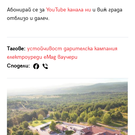
Абонирай се за
YouTube канала ни
и виж града
отблизо и далеч.
Тагове:
устойчивост
дарителска кампания
електроуреди
eMag
ваучери
Сподели: