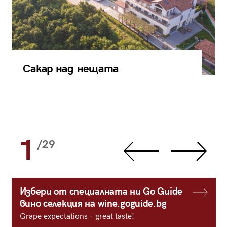
Сакар над нещата
1
/29
Избери от специалната ни Go Guide
вино селекция на wine.goguide.bg
Grape expectations - great taste!