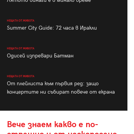
Лятото винаги е в минало време
НЕЩАТА ОТ ЖИВОТА
Summer City Guide: 72 часа в Иракли
НЕЩАТА ОТ ЖИВОТА
Одисей изпревари Батман
НЕЩАТА ОТ ЖИВОТА
От плейлиста към първия ред: защо
концертите ни събират повече от екрана
Вече знаем какво е по-