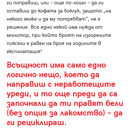
ги поправиш, или – още по-лошо – да ги
оставиш до кофата за боклук, защото „на
някого може и да му потрябват“, не е
решение. Все едно някой има нужда от
монитор, при който броят на изгорелите
пиксели е равен на броя на годините в
експлоатация!
Всъщност има само едно
логично нещо, което да
направиш с неработещите
уреди, и то още преди да са
започнали да ти правят бели
(без опция за лакомство) – да
ги рециклираш.