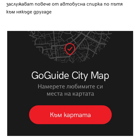
заслужават повече от автобусна спирка по пътя
към някъде другаде