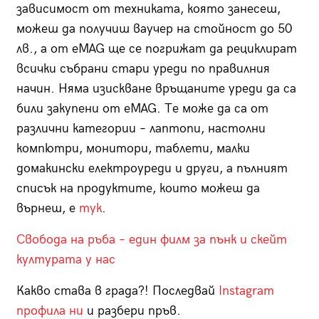
зависимост от техниката, която занесеш,
можеш да получиш ваучер на стойност до 50
лв., а от eMAG ще се погрижат да рециклират
всички събрани стари уреди по правилния
начин. Няма изискване връщаните уреди да са
били закупени от eMAG. Те може да са от
различни категории – лаптопи, настолни
компютри, монитори, таблети, малки
домакински електроуреди и други, а пълният
списък на продуктите, които можеш да
върнеш, е
тук
.
Свобода на ръба – един филм за пънк и скейт
културата у нас
Какво става в града?! Последвай
Instagram
профила ни
и разбери пръв.