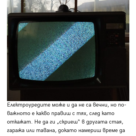
Електроуредите може и да не са вечни, но по-
важното е какво правиш с тях, след като
откажат. Не да ги „скриеш“ в другата стая,
гаража или тавана, докато намериш време да