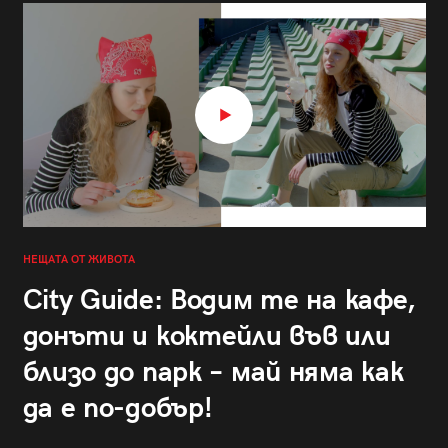
НЕЩАТА ОТ ЖИВОТА
City Guide: Водим те на кафе,
донъти и коктейли във или
близо до парк – май няма как
да е по-добър!