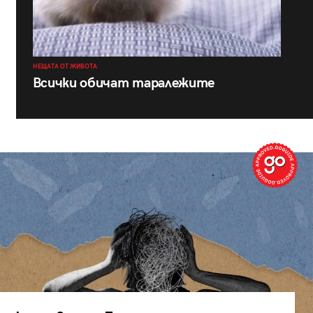
НЕЩАТА ОТ ЖИВОТА
Всички обичат таралежите