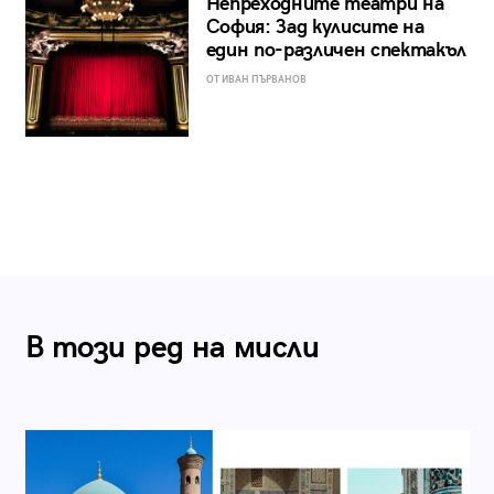
Непреходните театри на
София: Зад кулисите на
един по-различен спектакъл
ОТ ИВАН ПЪРВАНОВ
В този ред на мисли