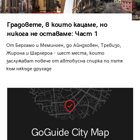
Градовете, в които кацаме, но
никога не оставаме: Част 1
От Бергамо и Меминген, до Айндховен, Тревизо,
Жирона и Шарлероа - шест места, които
заслужават повече от автобусна спирка по пътя
към някъде другаде