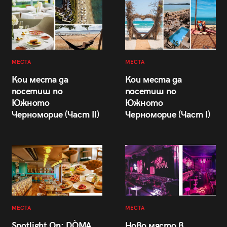
МЕСТА
МЕСТА
Кои места да
Кои места да
посетиш по
посетиш по
Южното
Южното
Черноморие (Част II)
Черноморие (Част I)
МЕСТА
МЕСТА
Spotlight On: DÒMA
Ново място в