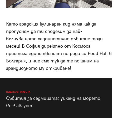
Като градския кулинарен гид няма как да
пропуснем да ти споделим за най-
вълнуващото хедонистично събитие този
месец! В София директно от Космоса
пристига единственият по рода си Food Hall в
България, и ние сме тук да те поканим на
грандиозното му откриване!
НЕЩАТА ОТ ЖИВОТА
Събития за седмицата: уикенд на морето
(6–9 август)