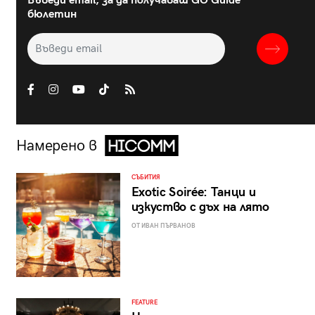
Въведи email, за да получаваш GO Guide
бюлетин
Намерено в
СЪБИТИЯ
Exotic Soirée: Танци и
изкуство с дъх на лято
ОТ ИВАН ПЪРВАНОВ
FEATURE