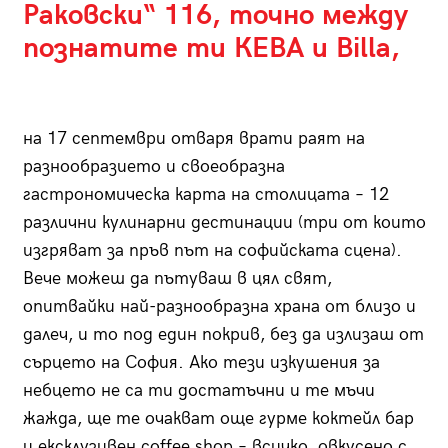
Раковски“ 116, точно между
познатите ти КЕВА и Billa,
на 17 септември отваря врати раят на
разнообразието и своеобразна
гастрономическа карта на столицата – 12
различни кулинарни дестинации (три от които
изгряват за пръв път на софийската сцена).
Вече можеш да пътуваш в цял свят,
опитвайки най-разнообразна храна от близо и
далеч, и то под един покрив, без да излизаш от
сърцето на София. Ако тези изкушения за
небцето не са ти достатъчни и те мъчи
жажда, ще те очакват още гурме коктейл бар
и ексклузивен coffee shop – всичко, овкусено с