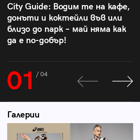
City Guide: Водим те на кафе,
донъти и коктейли във или
близо до парк – май няма как
да е по-добър!
01
/ 04
Галерии