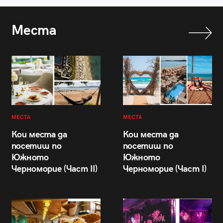
Места
МЕСТА
МЕСТА
Кои места да
Кои места да
посетиш по
посетиш по
Южното
Южното
Черноморие (Част II)
Черноморие (Част I)