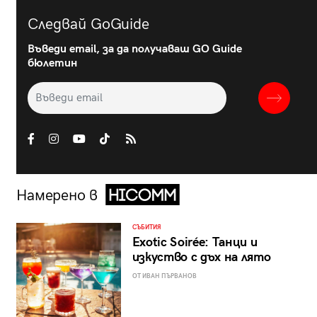
Следвай GoGuide
Въведи email, за да получаваш GO Guide
бюлетин
Намерено в
СЪБИТИЯ
Exotic Soirée: Танци и
изкуство с дъх на лято
ОТ ИВАН ПЪРВАНОВ