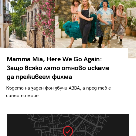
Mamma Mia, Here We Go Again:
Защо всяко лято отново искаме
да преживеем филма
Където на заден фон звучи ABBA, а пред теб е
синьото море