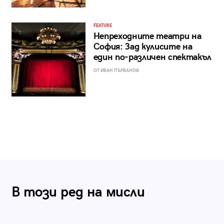
FEATURE
Непреходните театри на
София: Зад кулисите на
един по-различен спектакъл
ОТ ИВАН ПЪРВАНОВ
В този ред на мисли