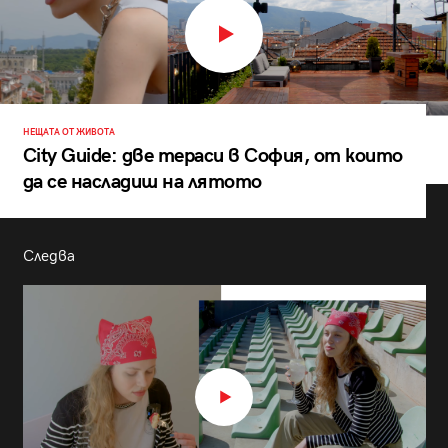
НЕЩАТА ОТ ЖИВОТА
City Guide: две тераси в София, от които
да се насладиш на лятото
Следва