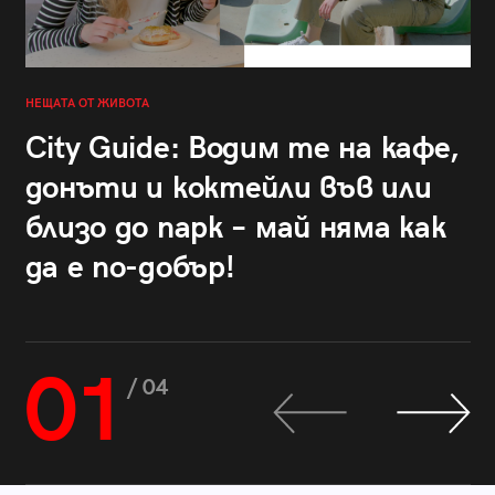
НЕЩАТА ОТ ЖИВОТА
City Guide: Водим те на кафе,
донъти и коктейли във или
близо до парк – май няма как
да е по-добър!
01
/ 04