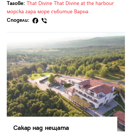
Тагове:
That Divine
That Divine at the harbour
морска гара
море
събитие
Варна
Сподели:
Сакар над нещата