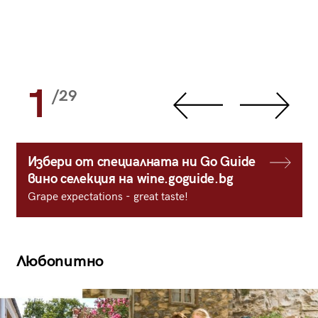
1
/29
Избери от специалната ни Go Guide
вино селекция на wine.goguide.bg
Grape expectations - great taste!
Любопитно