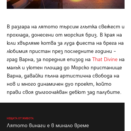
В разгара на лятото търсим глътка свежест и
прохлада, донесени от морския бриз. В края на
юли хвърляме котва за луда фиеста на брега на
любимия пристан през последните години –
град Варна, за поредния епизод на
That Divine
на
малък и уютен площад до Морско пристанище
Варна, давайки пълна артистична свобода на
нов и много динамичен дуо проект, който
прави своя дългоочакван дебют зад палубите.
НЕЩАТА ОТ ЖИВОТА
Лятото винаги е в минало време