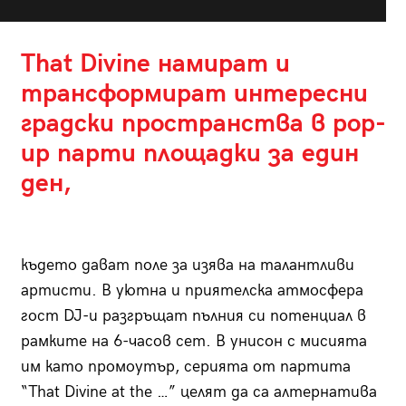
That Divine намират и
трансформират интересни
градски пространства в pop-
up парти площадки за един
ден,
където дават поле за изява на талантливи
артисти. В уютна и приятелска атмосфера
гост DJ-и разгръщат пълния си потенциал в
рамките на 6-часов сет. В унисон с мисията
им като промоутър, серията от партита
“That Divine at the …” целят да са алтернатива