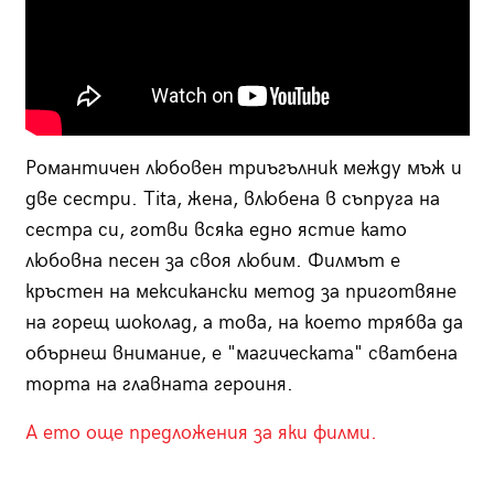
Романтичен любовен триъгълник между мъж и
две сестри. Tita, жена, влюбена в съпруга на
сестра си, готви всяка едно ястие като
любовна песен за своя любим. Филмът е
кръстен на мексикански метод за приготвяне
на горещ шоколад, а това, на което трябва да
обърнеш внимание, е "магическата" сватбена
торта на главната героиня.
А ето още предложения за яки филми.