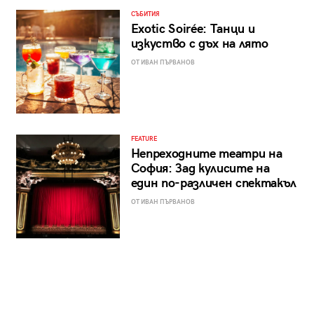
СЪБИТИЯ
Exotic Soirée: Танци и
изкуство с дъх на лято
ОТ ИВАН ПЪРВАНОВ
FEATURE
Непреходните театри на
София: Зад кулисите на
един по-различен спектакъл
ОТ ИВАН ПЪРВАНОВ