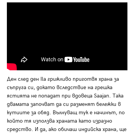
Ден след ден Ila грижливо приготвя храна за
съпруга си, докато вследствие на грешка
ястията не попадат при вдовеца Saajan. Така
двамата започват да си разменят бележки в
кутиите за обяд. Вълнуващ тук е начинът, по
който тя използва храната като изразно
средство. И да, ако обичаш индийска храна, ще