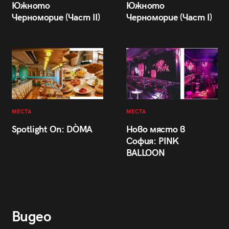
Южното
Южното
Черноморие (Част II)
Черноморие (Част I)
МЕСТА
МЕСТА
Spotlight On: DÒMA
Ново място в
София: PINK
BALLOON
Видео