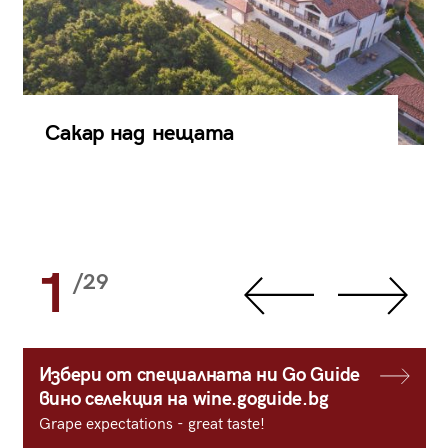
Сакар над нещата
1
/29
Избери от специалната ни Go Guide
вино селекция на wine.goguide.bg
Grape expectations - great taste!