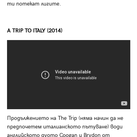
ти потекат лигите.
A TRIP TO ITALY (2014)
Продължението на The Trip (няма начин да не
предпочетем италианското пътуване) води
английското дуото Coogan и Brydon от