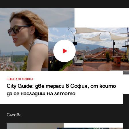
НЕЩАТА ОТ ЖИВОТА
City Guide: две тераси в София, от които
да се насладиш на лятото
Следва