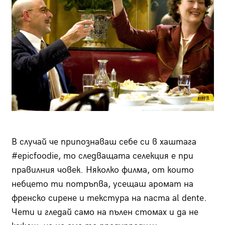
В случай че припознаваш себе си в хаштага
#epicfoodie, то следващата селекция е при
правилния човек. Няколко филма, от които
небцето ти потръпва, усещаш аромат на
френско сирене и текстура на паста al dente.
Чети и гледай само на пълен стомах и да не