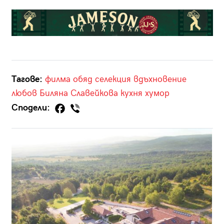
Тагове:
филма
обяд
селекция
вдъхновение
любов
Биляна Славейкова
кухня
хумор
Сподели: