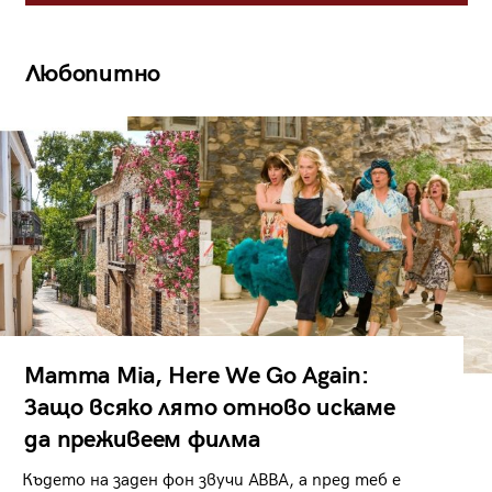
Любопитно
Mamma Mia, Here We Go Again:
Защо всяко лято отново искаме
да преживеем филма
Където на заден фон звучи ABBA, а пред теб е