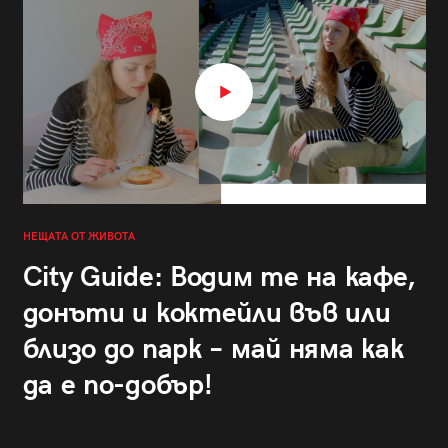
НЕЩАТА ОТ ЖИВОТА
City Guide: Водим те на кафе,
донъти и коктейли във или
близо до парк – май няма как
да е по-добър!