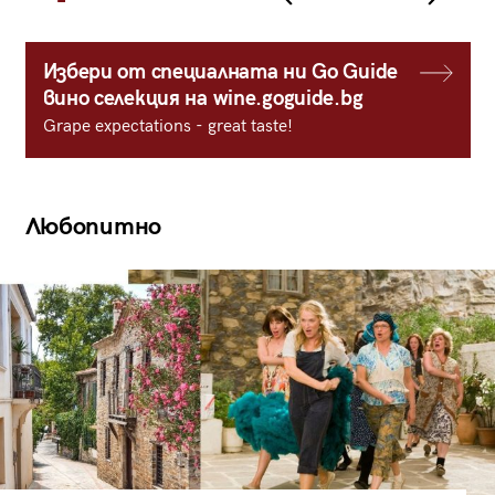
Избери от специалната ни Go Guide
вино селекция на wine.goguide.bg
Grape expectations - great taste!
Любопитно