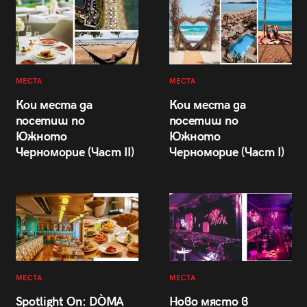
МЕСТА
МЕСТА
Кои места да
Кои места да
посетиш по
посетиш по
Южното
Южното
Черноморие (Част II)
Черноморие (Част I)
МЕСТА
МЕСТА
Spotlight On: DÒMA
Ново място в