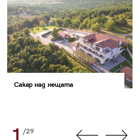
Сакар над нещата
1
/29