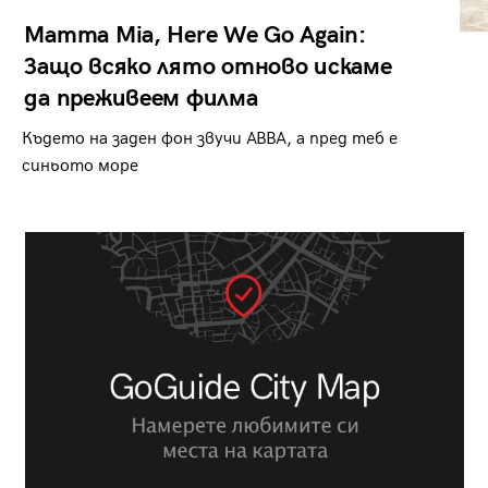
Mamma Mia, Here We Go Again:
Защо всяко лято отново искаме
да преживеем филма
Където на заден фон звучи ABBA, а пред теб е
синьото море