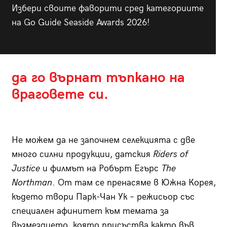
Избери своите фаворити сред категориите
на Go Guide Seaside Awards 2026!
да го върнат тъпкано на
враговете си.
Не можем да не започнем селекцията с две
много силни продукции, датския
Riders of
Justice
и филмът на Робърт Егърс
The
Northman
. От там се пренасяме в Южна Корея,
където твори Парк-Чан Ук – режисьор със
специален афинитет към темата за
възмездието, която присъства както във