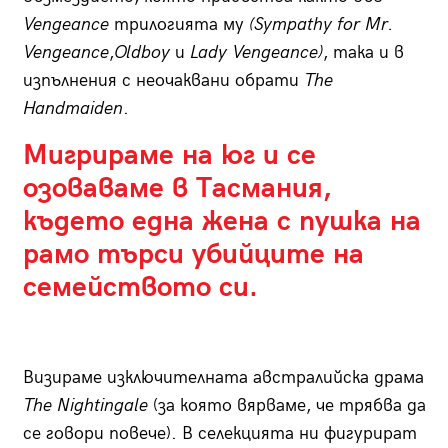
Vengeance
трилогията му
(Sympathy for Mr.
Vengeance
,
Oldboy
и
Lady Vengeance)
, така и в
изпълнения с неочаквани обрати
The
Handmaiden
.
Мигрираме на юг и се
озоваваме в Тасмания,
където една жена с пушка на
рамо търси убийците на
семейството си.
Визираме изключителната австралийска драма
The Nightingale
(за която вярваме, че трябва да
се говори повече). В селекцията ни фигурират