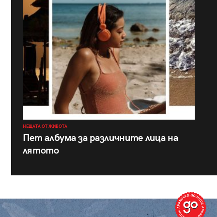
НЕЩАТА ОТ ЖИВОТА
Пет албума за различните лица на
лятото