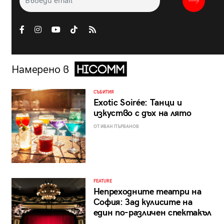
Намерено в
СЪБИТИЯ
Exotic Soirée: Танци и
изкуство с дъх на лято
ОТ ИВАН ПЪРВАНОВ
FEATURE
Непреходните театри на
София: Зад кулисите на
един по-различен спектакъл