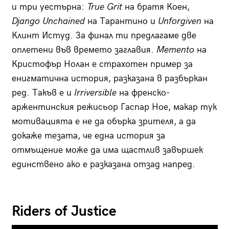
и три уестърна:
True Grit
на братя Коен,
Django Unchained
на Тарантино и
Unforgiven
на
Клинт Истуд. За финал ти предлагаме две
оплетени във времето заглавия.
Memento
на
Кристофър Нолан е страхотен пример за
енигматична история, разказана в разбъркан
ред. Такъв е и
Irriversible
на френско-
аржентинския режисьор Гаспар Ное, макар тук
мотивацията е не да обърка зрителя, а да
докаже тезата, че една история за
отмъщение може да има щастлив завършек
единствено ако е разказана отзад напред.
Riders of Justice