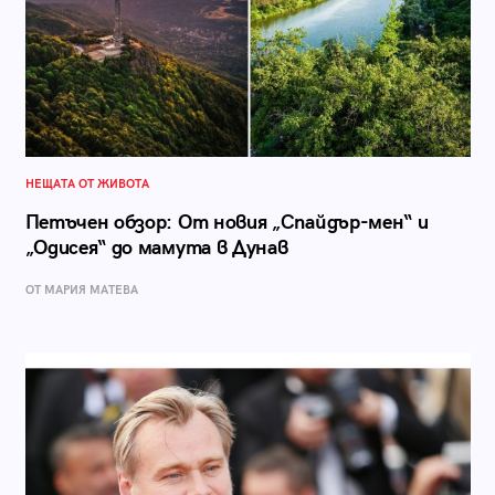
НЕЩАТА ОТ ЖИВОТА
Петъчен обзор: От новия „Спайдър-мен“ и
„Одисея“ до мамута в Дунав
ОТ МАРИЯ МАТЕВА