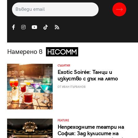
Намерено в
СЪБИТИЯ
Exotic Soirée: Танци и
изкуство с дъх на лято
ОТ ИВАН ПЪРВАНОВ
FEATURE
Непреходните театри на
София: Зад кулисите на