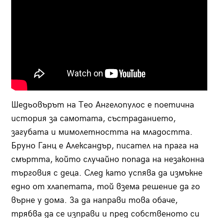
Шедьовърът на Тео Ангелопулос е поетична
история за самотата, състраданието,
загубата и мимолетността на младостта.
Бруно Ганц е Александър, писател на прага на
смъртта, който случайно попада на незаконна
търговия с деца. След като успява да измъкне
едно от хлапетата, той взема решение да го
върне у дома. За да направи това обаче,
трябва да се изправи и пред собственото си