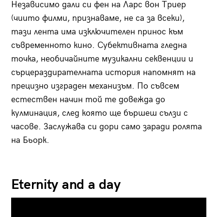
Независимо дали си фен на Ларс вон Триер
(чиито филми, признаваме, не са за всеки),
тази лента има изключителен принос към
съвременното кино. Субективната гледна
точка, необичайните музикални секвенции и
сърцераздирателната история напомнят на
прецизно изграден механизъм. По съвсем
естествен начин той те довежда до
кулминация, след която ще бършеш сълзи с
часове. Заслужава си дори само заради ролята
на Бьорк.
Eternity and a day