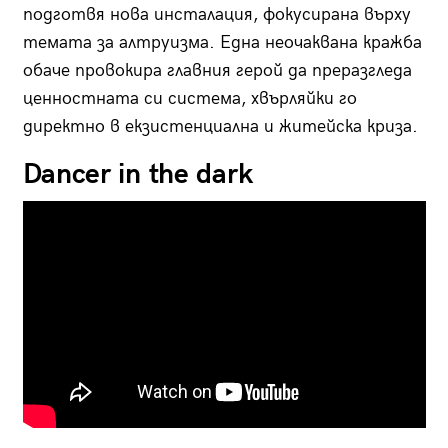
подготвя нова инсталация, фокусирана върху
темата за алтруизма. Една неочаквана кражба
обаче провокира главния герой да преразгледа
ценностната си система, хвърляйки го
директно в екзистенциална и житейска криза.
Dancer in the dark