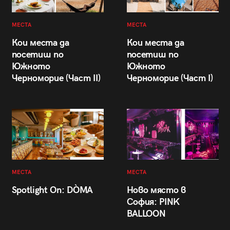
МЕСТА
МЕСТА
Кои места да
Кои места да
посетиш по
посетиш по
Южното
Южното
Черноморие (Част II)
Черноморие (Част I)
МЕСТА
МЕСТА
Spotlight On: DÒMA
Ново място в
София: PINK
BALLOON