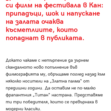
си филм на фестивала в Кан:
припадъци, шок и напускане
на залата очаква
късметлиите, които
попаднат в публиката.
Докато чакаме с нетърпение да зърнем
скандалното ново попълнение във
филмографията му, обръщаме поглед назад към
няколко носители на „Златна палма“ от
предишни години. Да оставим не по-малко
фрапантния „Титан“ настрана. Представяме
ти три победителя, които се превърнаха в
модерни класики.