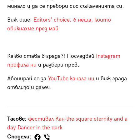
минало и да се пребори със съжаленията си.
Виж още:
Editors’ choice: 6 неща, които
обикнахме през май
Какво става в града?! Последвай
Instagram
профила ни
и разбери пръв.
Абонирай се за
YouTube канала ни
и виж града
отблизо и далеч.
Тагове:
фестивал
Кан
the square
eternity and a
day
Dancer in the dark
Сподели: