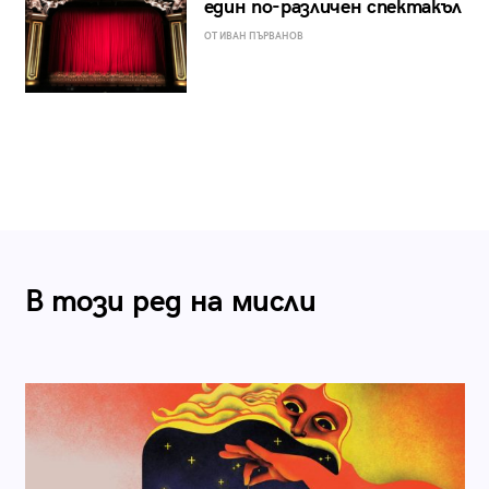
един по-различен спектакъл
ОТ ИВАН ПЪРВАНОВ
В този ред на мисли