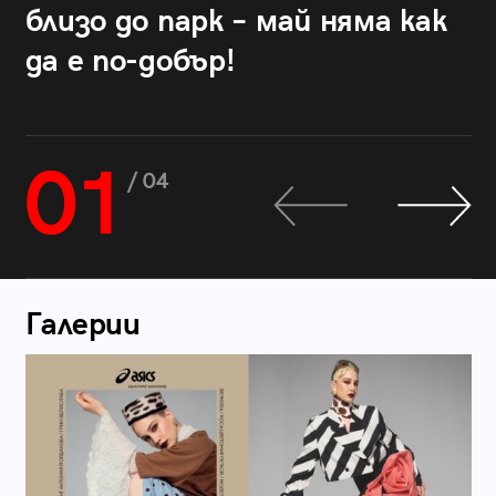
близо до парк – май няма как
да е по-добър!
01
/ 04
Галерии