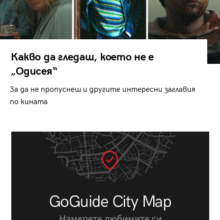
Какво да гледаш, което не е
„Одисея“
За да не пропуснеш и другите интересни заглавия
по кината