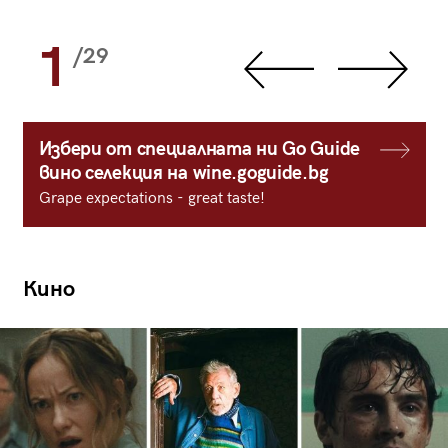
1
/29
Избери от специалната ни Go Guide
вино селекция на wine.goguide.bg
Grape expectations - great taste!
Кино