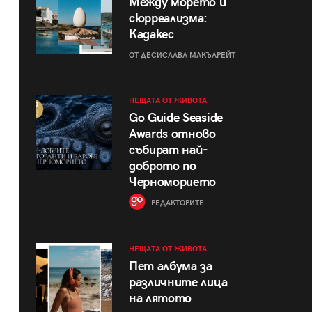
Между морето и
сюрреализма:
Кадакес
ОТ ДЕСИСЛАВА МАКЪЛРЕЙТ
НЕЩАТА ОТ ЖИВОТА
Go Guide Seaside
Awards отново
събират най-
доброто по
Черноморието
РЕДАКТОРИТЕ
НЕЩАТА ОТ ЖИВОТА
Пет албума за
различните лица
на лятото