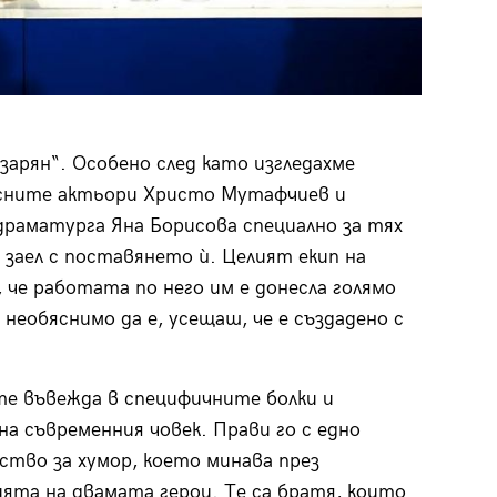
арян“. Особено след като изгледахме
десните актьори Христо Мутафчиев и
раматурга Яна Борисова специално за тях
 заел с поставянето ѝ. Целият екип на
 че работата по него им е донесла голямо
необяснимо да е, усещаш, че е създадено с
те въвежда в специфичните болки и
на съвременния човек. Прави го с едно
ство за хумор, което минава през
ята на двамата герои. Те са братя, които