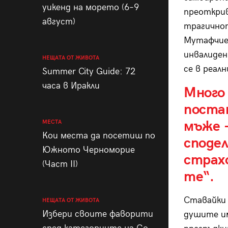
уикенд на морето (6–9
преоткри
август)
трагичнот
Мутафчиев
инвалиден
НЕЩАТА ОТ ЖИВОТА
се в реал
Summer City Guide: 72
часа в Иракли
Много
поста
мъже –
МЕСТА
Кои места да посетиш по
споде
Южното Черноморие
страх
(Част II)
те“.
Ставайки 
НЕЩАТА ОТ ЖИВОТА
Избери своите фаворити
душите им