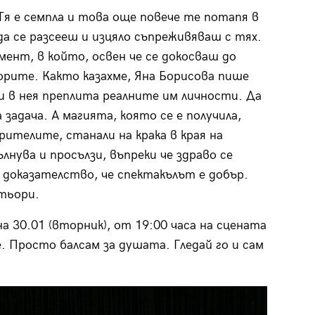
Тя е семпла и това още повече те потапя в
а се разсееш и изцяло съпреживяваш с тях.
ент, в който, освен че се докосваш до
орите. Както казахме, Яна Борисова пише
и в нея преплита реалните им личности. Да
задача. А магията, която се е получила,
ителите, станали на крака в края на
нува и просълзи, въпреки че здраво се
 доказателство, че спектакълът е добър.
ктьори.
а 30.01 (вторник), от 19:00 часа на сцената
 Просто балсам за душата. Гледай го и сам