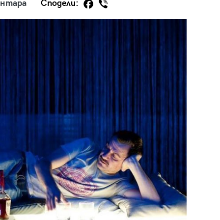
ентара
Сподели:
29
/29