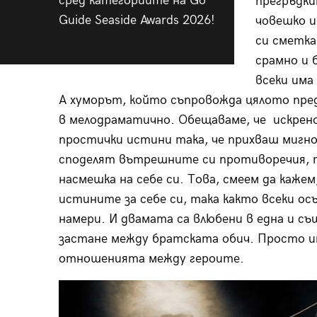
сред категориите на Go
прегръдки
Guide Seaside Awards 2026!
човешко и
си сметка
срамно и 
всеки има
А хуморът, който съпровожда цялото пред
в мелодраматично. Обещаваме, че искрен
простички истини така, че прихваш мигнов
споделят вътрешните си противоречия, те
насмешка на себе си. Това, смеем да каже
истините за себе си, така както всеки ос
намери. И двамата са влюбени в една и съ
застане между братската обич. Просто и
отношенията между героите.