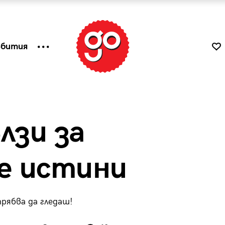
ъбития
лзи за
е истини
рябва да гледаш!
к
Tender is the Wine – Какво
чаша
се пие на Лазурния бряг