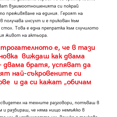
ват взаимоотношенията си покрай
о преживяване на единия. Героят на
 получава инсулт и е прикован към
 стол. Това е една препратка към случилото
ния живот на актьора.
 трогателното е, че в тази
новка виждаш как двама
 двама братя, успяват да
лят най-съкровените си
ове и да си кажат „обичам
свидетел на техните разговори, потъваш в
 и разбираш, че няма нищо немъжко в