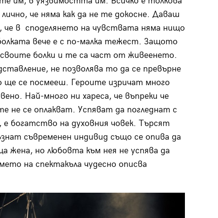
те им, в уязвимостта им. Всичко е толкова
 лично, че няма как да не те докосне. Даваш
, че в споделянето на чувствата няма нищо
болката вече е с по-малка тежест. Защото
 своите болки и те са част от живеенето.
ставление, не позволява то да се превърне
о ще се посмееш. Героите изричат много
ено. Най-много ни хареса, че въпреки че
 не се оплакват. Успяват да погледнат с
м, е богатство на духовния човек. Търсят
ъзнат съвременен индивид също се опива да
ща жена, но любовта към нея не успява да
мето на спектакъла чудесно описва