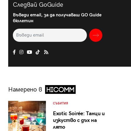
Следвай GoGuide
Въведи email, за да получаваш GO Guide
бюлетин
Намерено в
СЪБИТИЯ
Exotic Soirée: Танци и
изкуство с дъх на
лято