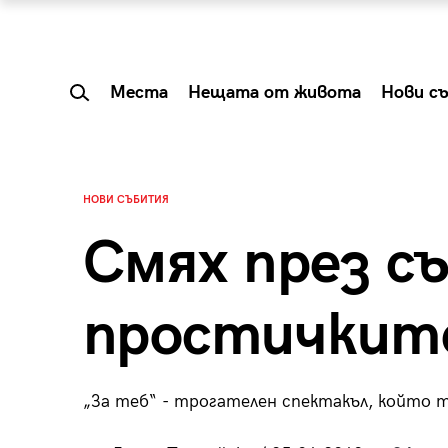
Места
Нещата от живота
Нови с
НОВИ СЪБИТИЯ
Смях през съ
простичкит
„За теб“ - трогателен спектакъл, който т
 Shareable:
Summer Prelude: ка
лги вечери и
започва лятото в 