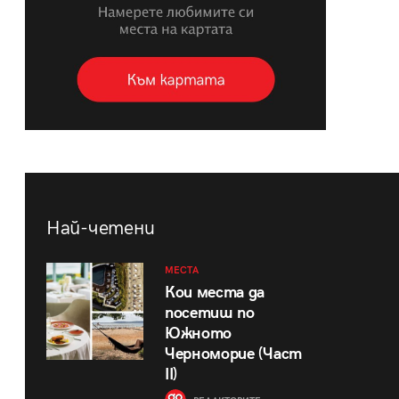
Най-четени
МЕСТА
Кои места да
посетиш по
Южното
Черноморие (Част
II)