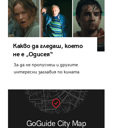
Какво да гледаш, което
не е „Одисея“
За да не пропуснеш и другите
интересни заглавия по кината