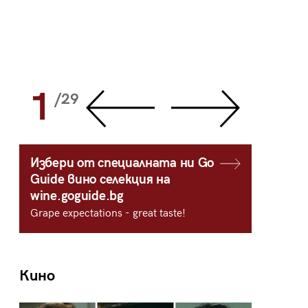
1
2
/29
/
Избери от специалната ни Go
Guide вино селекция на
wine.goguide.bg
Grape expectations - great taste!
Кино