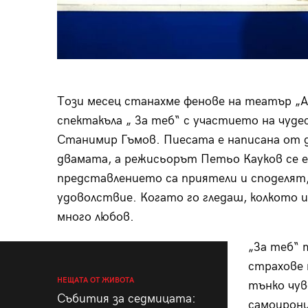
Този месец станахме фенове на театър „Аз
спектакъла „ За теб“ с участието на чу
Станимир Гъмов. Пиесата e написана от д
двамата, а режисьорът Петьо Кауков се е
представлението са приятели и споделят,
удоволствие. Когато го гледаш, колкото и 
много любов.
„За теб“ 
страхове 
НЕЩАТА ОТ ЖИВОТА
тънко чув
Събития за седмицата:
самоирони