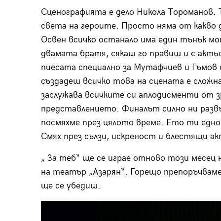
Сценографията е дело Никола Тороманов. 
света на героите. Просто няма от какво д
Освен всичко останало има един тънък мом
двамата братя, сякаш го правиш и с акть
пиесата специално за Мутафчиев и Гъмов 
създадеш всичко това на сцената е сложна 
заслужава всичките си аплодисменти от зр
представлението. Финалът силно ни развъл
посмяхме през цялото време. Ето ти едно
Смях през сълзи, искреност и блестящи а
„ За теб“ ще се играе отново този месец н
на театър „Азарян“. Горещо препоръчваме.
ще се убедиш.