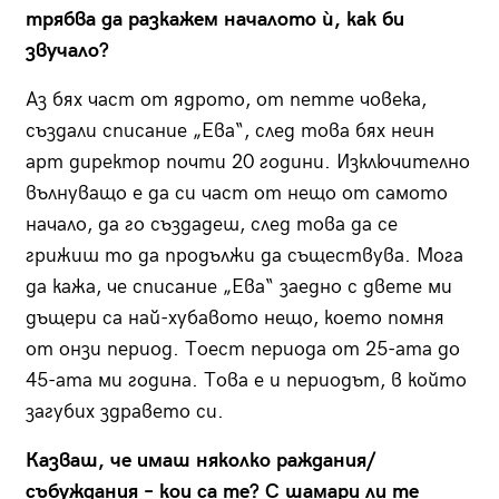
трябва да разкажем началото ѝ, как би
звучало?
Аз бях част от ядрото, от петте човека,
създали списание „Ева“, след това бях неин
арт директор почти 20 години. Изключително
вълнуващо е да си част от нещо от самото
начало, да го създадеш, след това да се
грижиш то да продължи да съществува. Мога
да кажа, че списание „Ева“ заедно с двете ми
дъщери са най-хубавото нещо, което помня
от онзи период. Тоест периода от 25-ата до
45-ата ми година. Това е и периодът, в който
загубих здравето си.
Казваш, че имаш няколко раждания/
събуждания – кои са те? С шамари ли те