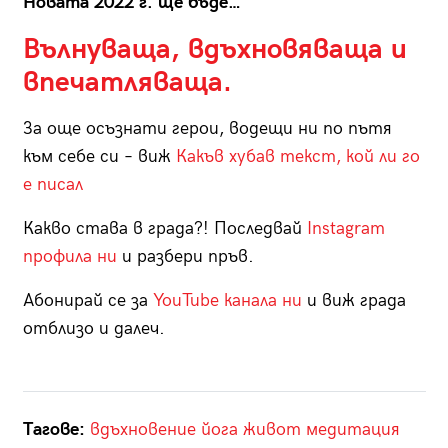
Новата 2022 г. ще бъде…
Вълнуваща, вдъхновяваща и
впечатляваща.
За още осъзнати герои, водещи ни по пътя
към себе си – виж
Какъв хубав текст, кой ли го
е писал
Какво става в града?! Последвай
Instagram
профила ни
и разбери пръв.
Абонирай се за
YouTube канала ни
и виж града
отблизо и далеч.
Тагове:
вдъхновение
йога
живот
медитация