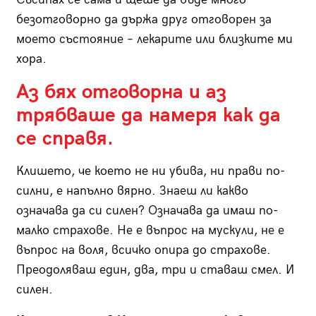
безотговорно да държа друг отговорен за
моето състояние – лекарите или близките ми
хора.
Аз бях отговорна и аз
трябваше да намеря как да
се справя.
Клишето, че което не ни убива, ни прави по-
силни, е напълно вярно. Знаеш ли какво
означава да си силен? Означава да имаш по-
малко страхове. Не е въпрос на мускули, не е
въпрос на воля, всичко опира до страхове.
Преодоляваш един, два, три и ставаш смел. И
силен.