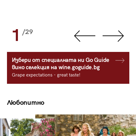
1
/29
Избери от специалната ни Go Guide
вино селекция на wine.goguide.bg
Grape expectations - great taste!
Любопитно