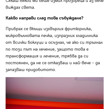
Сякаш някой ми беше измил прозореца и аз вече
виждах света.
Какво направи след това събуждане?
Прибрах се вкъщи изхвърлих фритюрника,
микровълновата печка, изпразних хладилника
от всички боклуци и осъзнах, че ако си тръгнал
по този път на лечение, защото това е
трансформация и лечение, трябва да си
постоянен, да не се отказваш и най-вече – да
запазваш придобитото.