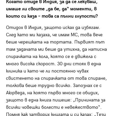
Когато отиде в Индия, за да се лекуваш,
имаше ли своите „да бе, да“ моменти, в
които си каза – това са пълни глупости?
Отидох в Индия, защото исках да избягам.
След като ми казаха, че имам МС, това вече
беше черешката на тортата. Първият път
там задачата ми беше да утихна, да натисна
спирачката на кола, която се е движела с
много висока скорост. 30 дни стоях в една
клиника и като че ли постоянно чувах
свистенето на спирачката от това спиране,
толкова беше трудно всичко. Запознах се с
Аюрведа, на която първо много се обидих,
защото в една книга пишеше: „Причината за
всички човешки болести е невежеството“.
Помня как затворих книгата и си казах: „Тези