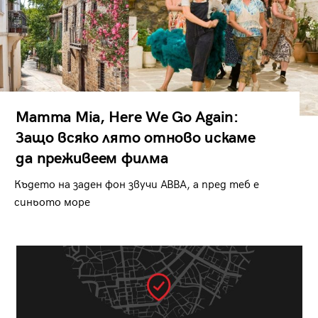
Mamma Mia, Here We Go Again:
Защо всяко лято отново искаме
да преживеем филма
Където на заден фон звучи ABBA, а пред теб е
синьото море