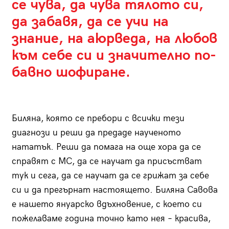
се чува, да чува тялото си,
да забавя, да се учи на
знание, на аюрведа, на любов
към себе си и значително по-
бавно шофиране.
Биляна, която се пребори с всички тези
диагнози и реши да предаде наученото
нататък. Реши да помага на още хора да се
справят с МС, да се научат да присъстват
тук и сега, да се научат да се грижат за себе
си и да прегърнат настоящето. Биляна Савова
е нашето януарско вдъхновение, с което си
пожелаваме година точно като нея – красива,