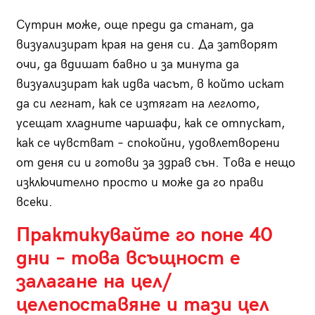
Сутрин може, още преди да станат, да
визуализират края на деня си. Да затворят
очи, да вдишат бавно и за минута да
визуализират как идва часът, в който искат
да си легнат, как се изтягат на леглото,
усещат хладните чаршафи, как се отпускат,
как се чувстват – спокойни, удовлетворени
от деня си и готови за здрав сън. Това е нещо
изключително просто и може да го прави
всеки.
Практикувайте го поне 40
дни – това всъщност е
залагане на цел/
целепоставяне и тази цел