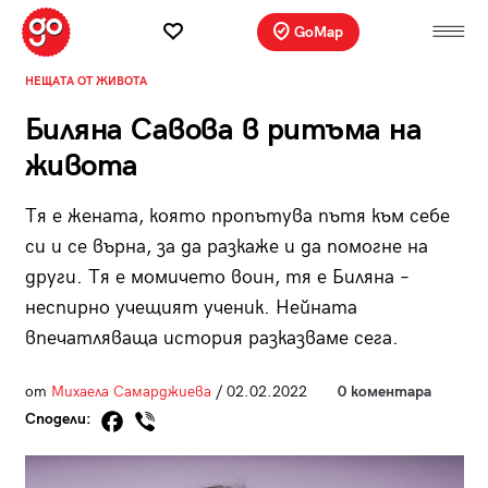
GoMap
НЕЩАТА ОТ ЖИВОТА
Биляна Савова в ритъма на
живота
Тя е жената, която пропътува пътя към себе
си и се върна, за да разкаже и да помогне на
други. Тя е момичето воин, тя е Биляна –
неспирно учещият ученик. Нейната
впечатляваща история разказваме сега.
от
Михаела Самарджиева
/ 02.02.2022
0 коментара
Сподели: