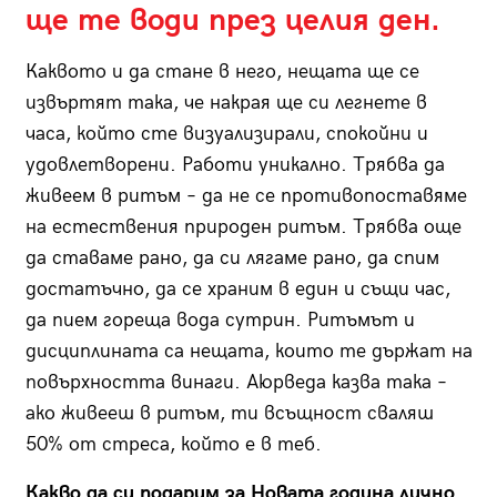
ще те води през целия ден.
Каквото и да стане в него, нещата ще се
извъртят така, че накрая ще си легнете в
часа, който сте визуализирали, спокойни и
удовлетворени. Работи уникално. Трябва да
живеем в ритъм – да не се противопоставяме
на естествения природен ритъм. Трябва още
да ставаме рано, да си лягаме рано, да спим
достатъчно, да се храним в един и същи час,
да пием гореща вода сутрин. Ритъмът и
дисциплината са нещата, които те държат на
повърхността винаги. Аюрведа казва така –
ако живееш в ритъм, ти всъщност сваляш
50% от стреса, който е в теб.
Какво да си подарим за Новата година лично