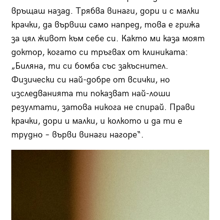
връщаш назад. Трябва винаги, дори и с малки
крачки, да вървиш само напред, това е грижа
за цял живот към себе си. Както ми каза моят
доктор, когато си тръгвах от клиниката:
„Биляна, ти си бомба със закъснител.
Физически си най-добре от всички, но
изследванията ти показват най-лоши
резултати, затова никога не спирай. Прави
крачки, дори и малки, и колкото и да ти е
трудно – върви винаги нагоре“.