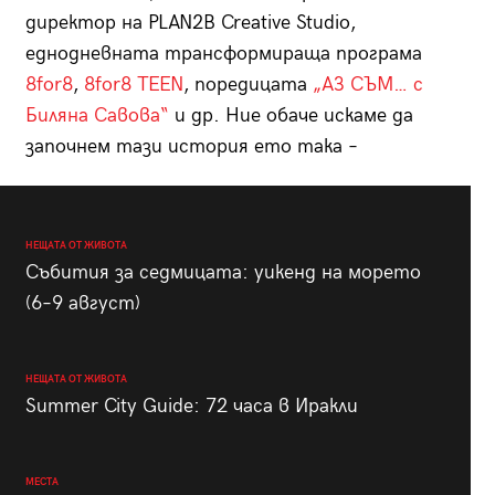
директор на PLAN2B Creative Studio,
еднодневната трансформираща програма
8for8
,
8for8 TEEN
, поредицата
„АЗ СЪМ… с
Биляна Савова“
и др. Ние обаче искаме да
започнем тази история ето така –
НЕЩАТА ОТ ЖИВОТА
Събития за седмицата: уикенд на морето
(6–9 август)
НЕЩАТА ОТ ЖИВОТА
Summer City Guide: 72 часа в Иракли
МЕСТА