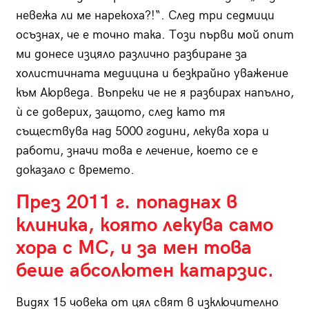
невежа ли ме нарекоха?!“. След три седмици
осъзнах, че е точно така. Този първи мой опит
ми донесе изцяло различно разбиране за
холистичната медицина и безкрайно уважение
към Аюрведа. Въпреки че не я разбирах напълно,
ѝ се доверих, защото, след като тя
съществува над 5000 години, лекува хора и
работи, значи това е лечение, което се е
доказало с времето.
През 2011 г. попаднах в
клиника, която лекува само
хора с МС, и за мен това
беше абсолютен катарзис.
Видях 15 човека от цял свят в изключително