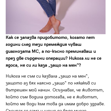
Как се запазва придобитото, когато пет
години след тези премеждия чуваш
диагнозата МС, а по-късно преминаваш и
през две сърдечни операции? Никога ли не се
ядоса, не си ли каза „защо на мен“?
Никога не съм си казвала „защо на мен“,
защото аз бях наясно „защо“ по някакъв си
вътрешен мой начин. Осъзнавах, че животът,
който съм водила дотогава, не е животът,
който ме води към това да имам добро здраве.
Съсипах се сама и щеше да бъде много