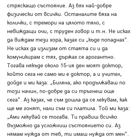
стряскащо състояние. Аз бях най-добре
физически от всички. Останалите бяха на
колички, с тремори на цялото тяло, с
невиждащи очи, с труден говор и т.н. Не исках
да виждам тези хора, казах си „къде попаднах“.
Не исках да излизам от стаята си и да
комуникирам с тях, държах се арогантно.
Тогава някъде около 15-ия ден моят доктор,
който сега не само ми е доктор, а и учител,
дойде и ми каза: „Биляна, ако продължаваш по
този начин, по-добре да си тръгнеш още
сега“. Аз казах, че съм дошла да се лекувам, как
ще ме гонят, нали съм си платила. Той ми каза:
„Ами лекувай се тогава. Ти правиш всичко
възможно да усложниш състоянието си. Аз
нямам нужда от теб, ти имаш нужда от мен“.