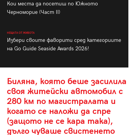
Кои места да посетиш по Южното
Черноморие (Част II)
НЕЩАТА ОТ ЖИВОТА
Избери своите фаворити сред категориите
на Go Guide Seaside Awards 2026!
Биляна, която беше засилила
своя житейски автомобил с
280 км по магистралата и
когато се наложи да спре
(защото не се кара така),
дълго чуваше свистенето