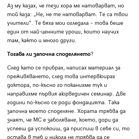
Аз му казах, че тези хора ме натоварват, но
той каза: „Не, не те натоварват. Те са твои
учители“. Те бяха мои огледала – това беше
един от най-ценните уроци, които научих
там, както и много други.
Тогава ли започна споделянето
?
След като се прибрах, написах материал за
преживяването, след това интервюирах
доктора, по-късно го поканихме тук и
направихме първия аюрведичен семинар. Две
години по-късно се роди фондацията. Така
започна моето споделяне. Хората трябва да
знаят, че МС е заболяване, което, дори да
успееш да успокоиш, да приспиш в себе си, то
остава в теб и никога не трябва да се