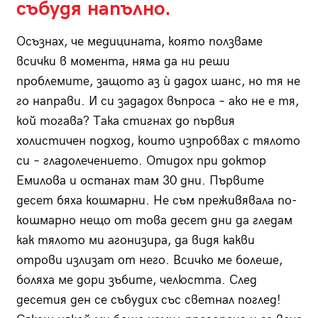
събудя напълно.
Осъзнах, че медицината, която ползваме
всички в момента, няма да ни реши
проблемите, защото аз ѝ дадох шанс, но тя не
го направи. И си зададох въпроса – ако не е тя,
кой тогава? Така стигнах до първия
холистичен подход, които изпробвах с тялото
си – гладолечението. Отидох при доктор
Емилова и останах там 30 дни. Първите
десет бяха кошмарни. Не съм преживявала по-
кошмарно нещо от това десет дни да гледам
как тялото ми агонизира, да видя какви
отрови излизат от него. Всичко ме болеше,
боляха ме дори зъбите, челюстта. След
десетия ден се събудих със светнал поглед!