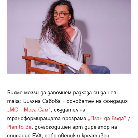
Бихме могли да започнем разказа си за нея
така: Биляна Савова – основател на фондация
„МС – Мога Сам“
, създател на
трансформиращата програма
„План да Бъда“ /
Plan to Be
, дългогодишен арт директор на
списание EVA, собственик и креативен