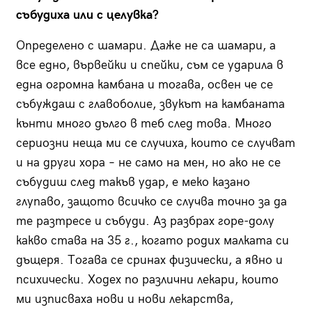
събудиха или с целувка?
Определено с шамари. Даже не са шамари, а
все едно, вървейки и спейки, съм се ударила в
една огромна камбана и тогава, освен че се
събуждаш с главоболие, звукът на камбаната
кънти много дълго в теб след това. Много
сериозни неща ми се случиха, които се случват
и на други хора – не само на мен, но ако не се
събудиш след такъв удар, е меко казано
глупаво, защото всичко се случва точно за да
те разтресе и събуди. Аз разбрах горе-долу
какво става на 35 г., когато родих малката си
дъщеря. Тогава се сринах физически, а явно и
психически. Ходех по различни лекари, които
ми изписваха нови и нови лекарства,