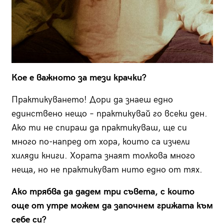
Кое е важното за тези крачки?
Практикуването! Дори да знаеш едно
единствено нещо – практикувай го всеки ден.
Ако ти не спираш да практикуваш, ще си
много по-напред от хора, които са изчели
хиляди книги. Хората знаят толкова много
неща, но не практикуват нито едно от тях.
Ако трябва да дадем три съвета, с които
още от утре можем да започнем грижата към
себе си?