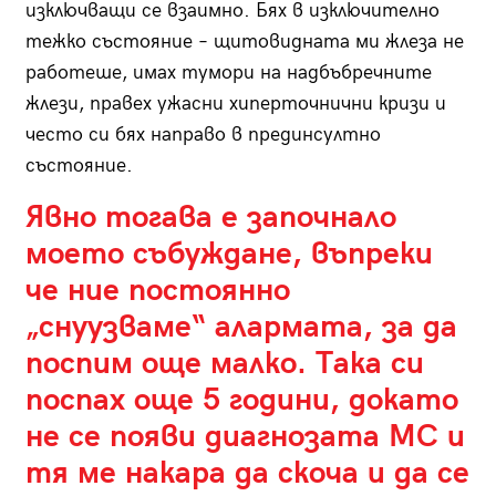
изключващи се взаимно. Бях в изключително
тежко състояние – щитовидната ми жлеза не
работеше, имах тумори на надбъбречните
жлези, правех ужасни хиперточнични кризи и
често си бях направо в прединсултно
състояние.
Явно тогава е започнало
моето събуждане, въпреки
че ние постоянно
„снуузваме“ алармата, за да
поспим още малко. Така си
поспах още 5 години, докато
не се появи диагнозата МС и
тя ме накара да скоча и да се