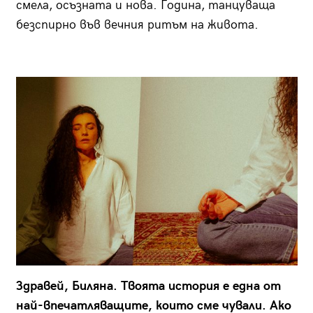
смела, осъзната и нова. Година, танцуваща
безспирно във вечния ритъм на живота.
Здравей, Биляна. Твоята история е една от
най-впечатляващите, които сме чували. Ако