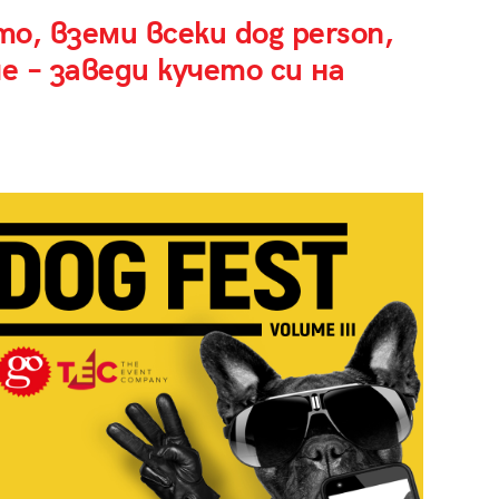
о, вземи всеки dog person,
е – заведи кучето си на