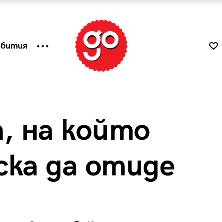
ъбития
, на който
ска да отиде
к
Tender is the Wine – Какво
чаша
се пие на Лазурния бряг