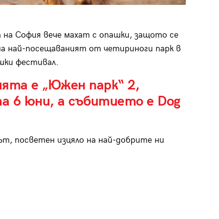
 на София вече махат с опашки, защото се
на най-посещаваният от четириноги парк в
ешки фестивал.
ята е „Южен парк“ 2,
а 6 юни, а събитието е Dog
т, посветен изцяло на най-добрите ни