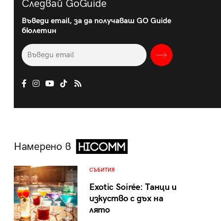
Следвай GoGuide
Въведи email, за да получаваш GO Guide
бюлетин
Намерено в
СЪБИТИЯ
Exotic Soirée: Танци и
изкуство с дъх на
лято