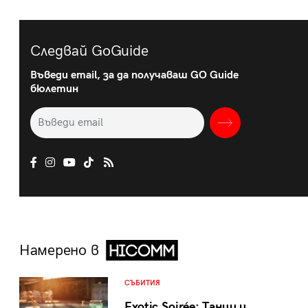
Следвай GoGuide
Въведи email, за да получаваш GO Guide
бюлетин
Намерено в
СЪБИТИЯ
Exotic Soirée: Танци и