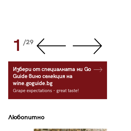
1
2
/29
/
Избери от специалната ни Go
Guide вино селекция на
wine.goguide.bg
Grape expectations - great taste!
Любопитно