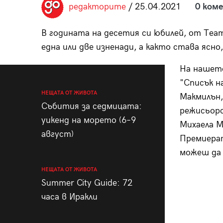
редакторите
/ 25.04.2021
0 ком
пания
В годината на десетия си юбилей, от Теат
една или две изненади, а както става ясн
28
На нашет
/29
"Списък н
НЕЩАТА ОТ ЖИВОТА
Макмилън,
Събития за седмицата:
режисьорс
уикенд на морето (6–9
Михаела М
август)
Премиерат
можеш д
НЕЩАТА ОТ ЖИВОТА
Summer City Guide: 72
часа в Иракли