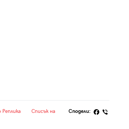
 Реплика
Списък на
Сподели: