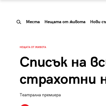
Места
Нещата от живота
Нови с
НЕЩАТА ОТ ЖИВОТА
Списък на в
страхотни 
Театрална премиера
 Shareable:
Summer Prelude: ка
лги вечери и
започва лятото в 