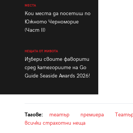
МЕСТА
Кои места да посетиш по
Южното Черноморие
(Част II)
НЕЩАТА ОТ ЖИВОТА
Избери своите фаворити
сред категориите на Go
Guide Seaside Awards 2026!
Тагове:
театър
премиера
Театър
всички страхотни неща