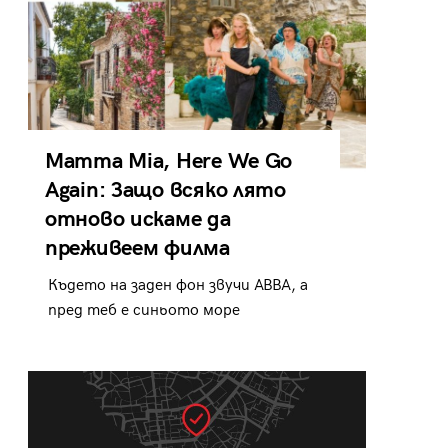
Mamma Mia, Here We Go
Again: Защо всяко лято
отново искаме да
преживеем филма
Където на заден фон звучи ABBA, а
пред теб е синьото море