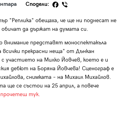
ентара
Сподели:
ър "Реплика" обещаха, че ще ни поднесат не
о, обичат да държат на думата си.
29
о внимание представят моноспектакъла
/29
а всички прекрасни неща" от Дънкан
 с участието на Милко Йовчев, което е и
кия дебют на Боряна Йовчева! Сценограф е
ихайлова, снимката – на Михаил Михайлов.
а ще се състои на 25 април, а повече
а
прочетеш тук.