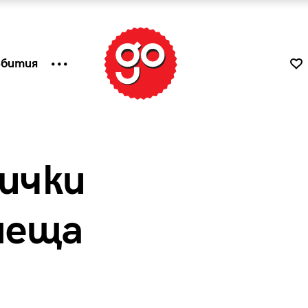
ъбития
сички
неща
к
Tender is the Wine – Какво
чаша
се пие на Лазурния бряг