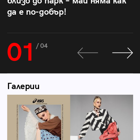
близо до парк – май няма как
да е по-добър!
01
/ 04
Галерии