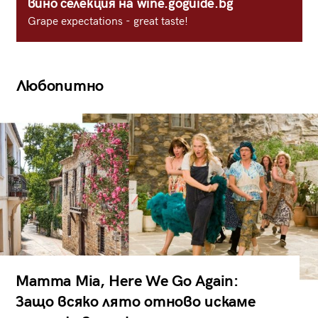
вино селекция на wine.goguide.bg
Grape expectations - great taste!
Любопитно
Mamma Mia, Here We Go Again:
Защо всяко лято отново искаме