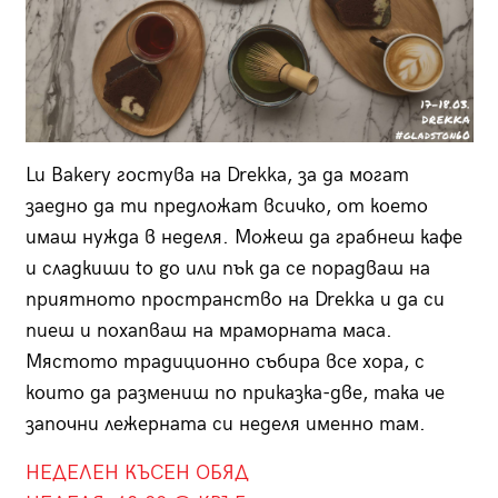
Lu Bakery гостува на Drekka, за да могат
заедно да ти предложат всичко, от което
имаш нужда в неделя. Можеш да грабнеш кафе
и сладкиши to go или пък да се порадваш на
приятното пространство на Drekka и да си
пиеш и похапваш на мраморната маса.
Мястото традиционно събира все хора, с
които да размениш по приказка-две, така че
започни лежерната си неделя именно там.
НЕДЕЛЕН КЪСЕН ОБЯД