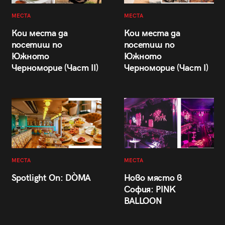
МЕСТА
МЕСТА
Кои места да
Кои места да
посетиш по
посетиш по
Южното
Южното
Черноморие (Част II)
Черноморие (Част I)
МЕСТА
МЕСТА
Spotlight On: DÒMA
Ново място в
София: PINK
BALLOON