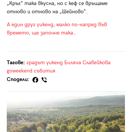
„Кръг“ така вкусна, но с кеф се връщаме
отново и отново на „Шейново“.
А един друг уикенд, малко по-напред във
времето, ще започне така…
Тагове:
градът
уикенд
Биляна Славейкова
goweekend
събития
Сподели: