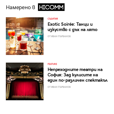
Намерено в
СЪБИТИЯ
Exotic Soirée: Танци и
изкуство с дъх на лято
ОТ ИВАН ПЪРВАНОВ
FEATURE
Непреходните театри на
София: Зад кулисите на
един по-различен спектакъл
ОТ ИВАН ПЪРВАНОВ