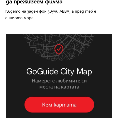
да преживеем филма
Където на заден фон звучи ABBA, а пред теб е
синьото море