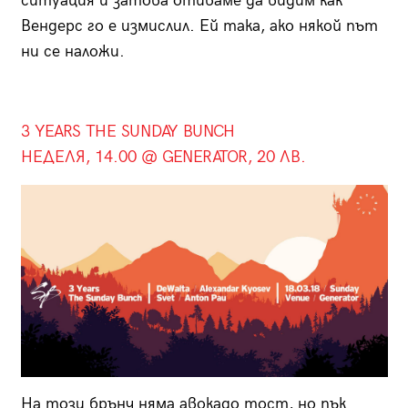
ситуация и затова отиваме да видим как
Вендерс го е измислил. Ей така, ако някой път
ни се наложи.
3 YEARS THE SUNDAY BUNCH
НЕДЕЛЯ, 14.00 @ GENERATOR, 20 ЛВ.
На този брънч няма авокадо тост, но пък