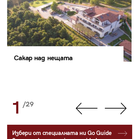
Сакар над нещата
1
/29
Избери от специалната ни Go Guide