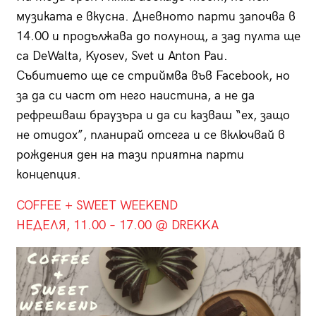
музиката е вкусна. Дневното парти започва в
14.00 и продължава до полунощ, а зад пулта ще
са DeWalta, Kyosev, Svet и Anton Pau.
Събитието ще се стриймва във Facebook, но
за да си част от него наистина, а не да
рефрешваш браузъра и да си казваш “ех, защо
не отидох”, планирай отсега и се включвай в
рождения ден на тази приятна парти
концепция.
COFFEE + SWEET WEEKEND
НЕДЕЛЯ, 11.00 – 17.00 @ DREKKA