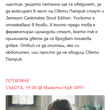
щастие, защото петъчно ще се обединят, за
да миксират в чест на Свети Патрик стаут и
Jameson Caskmates Stout Edition. Уискито е
отлежавало в бъчви, в които преди това е
ферментирал ирландски стаут, което пък е
причината двете да се връзват толкова
добре. Отбий се да опиташ, ако си
любопитен, или просто да не обидиш Свети
Патрик.
ПОТАПЯНЕ
СЪБОТА, 19.00 @ Малкото НДК (SIFF)