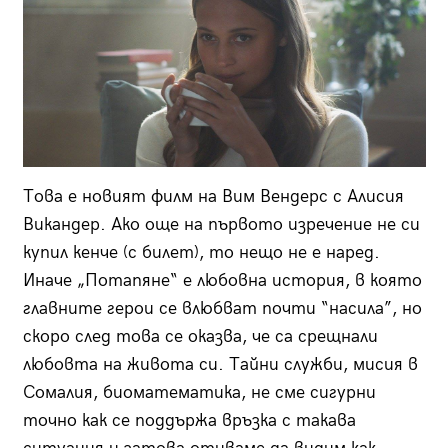
Това е новият филм на Вим Вендерс с Алисия
Викандер. Ако още на първото изречение не си
купил кенче (с билет), то нещо не е наред.
Иначе „Потапяне“ е любовна история, в която
главните герои се влюбват почти “насила”, но
скоро след това се оказва, че са срещнали
любовта на живота си. Тайни служби, мисия в
Сомалия, биоматематика, не сме сигурни
точно как се поддържа връзка с такава