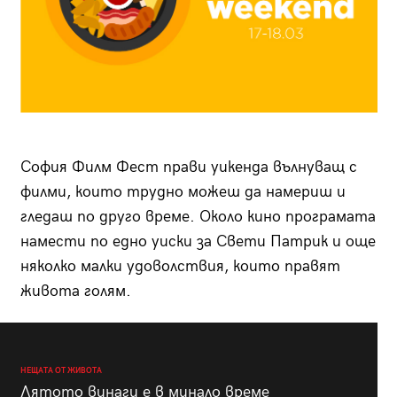
София Филм Фест прави уикенда вълнуващ с
филми, които трудно можеш да намериш и
гледаш по друго време. Около кино програмата
намести по едно уиски за Свети Патрик и още
няколко малки удоволствия, които правят
живота голям.
НЕЩАТА ОТ ЖИВОТА
Лятото винаги е в минало време