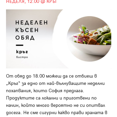
НЕДЕЛЯ, 12.00 @ КРЪГ
От обяд до 18.00 можеш да се отбиeш в
„Кръг“ за едно от най-вълнуващите неделни
похапвания, които София предлага.
Продуктите са локални и приготвени по
начин, който много вероятно не си опитвал
досега. Не сме сигурни какво прави храната в