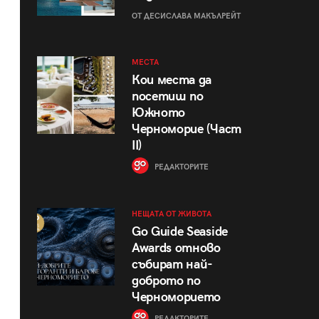
ОТ ДЕСИСЛАВА МАКЪЛРЕЙТ
МЕСТА
Кои места да
посетиш по
Южното
Черноморие (Част
II)
РЕДАКТОРИТЕ
НЕЩАТА ОТ ЖИВОТА
Go Guide Seaside
Awards отново
събират най-
доброто по
Черноморието