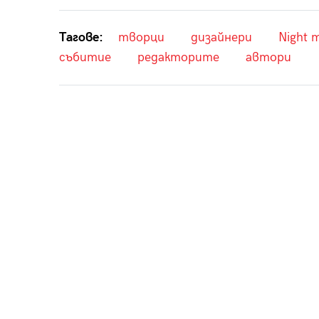
Тагове:
творци
дизайнери
Night 
събитие
редакторите
автори