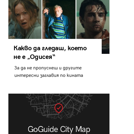
Какво да гледаш, което
не е „Одисея“
За да не пропуснеш и другите
интересни заглавия по кината