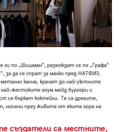
ме ги по „Шишман“, разхождат се по „Графа“
, за да се спрат за малко пред НАТФИЗ.
 метално канче, крачат до най-уютните
 най-жестоките хоум мейд бургери и
т се бъркат коктейли. Те са дрехите,
, носени през живота от яките хора на
те създатели са местните,