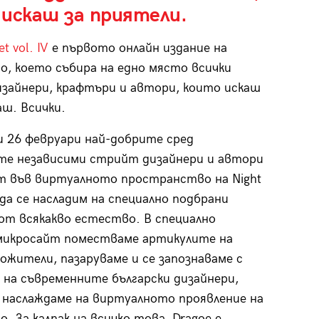
 искаш за приятели.
et vol. IV
е първото онлайн издание на
, което събира на едно място всички
зайнери, крафтъри и автори, които искаш
аш. Всички.
 и 26 февруари най-добрите сред
те независими стрийт дизайнери и автори
т във виртуалното пространство на Night
 да се насладим на специално подбрани
от всякакво естество. В специално
микросайт поместваме артикулите на
ложители, пазаруваме и се запознаваме с
на съвременните български дизайнери,
 наслаждаме на виртуалното проявление на
. За калпак на всичко това, Dragoe е