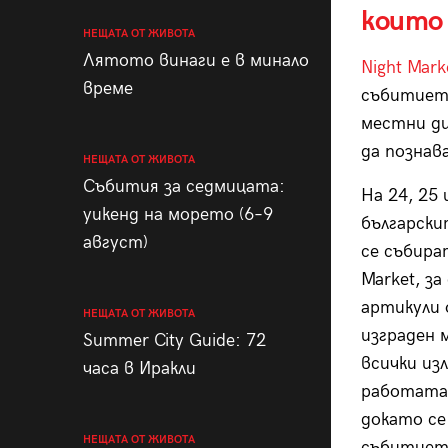
които
НЕЩАТА ОТ ЖИВОТА
Лятото винаги е в минало
Night Mark
време
събитието
местни ди
да познав
НЕЩАТА ОТ ЖИВОТА
Събития за седмицата:
На 24, 25
уикенд на морето (6–9
български
август)
се събира
Market, за
артикули 
НЕЩАТА ОТ ЖИВОТА
изграден 
Summer City Guide: 72
всички из
часа в Иракли
работата 
докато се
НЕЩАТА ОТ ЖИВОТА
събитието