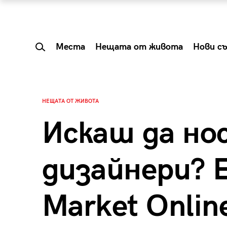
Места
Нещата от живота
Нови с
НЕЩАТА ОТ ЖИВОТА
Искаш да но
дизайнери? Е
Market Online
 Shareable:
Summer Prelude: ка
лги вечери и
започва лятото в 