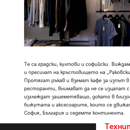
Те са градски, култови и софийски. Вижда
и пресичат на кръстовището на „Раковски“
Протягат ръкав и взeмат кафе за изпът в
ресторанти, внимават да не се изцапат с
изглеждат зашеметяващо, докато в близос
бижутата и аксесоарите, които се движат
София, България и седемте континента.
Техни