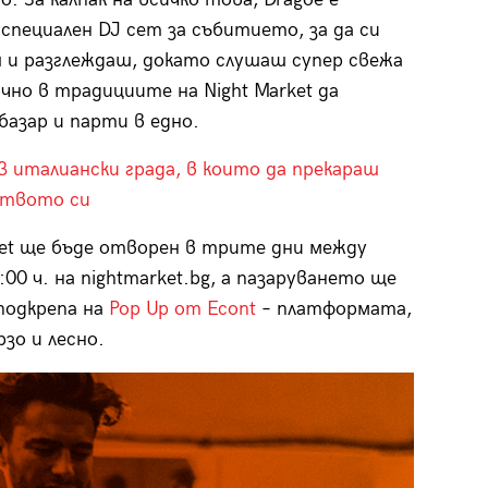
специален DJ сет за събитието, за да си
 и разглеждаш, докато слушаш супер свежа
очно в традициите на Night Market да
базар и парти в едно.
3 италиански града, в които да прекараш
твото си
ket ще бъде отворен в трите дни между
:00 ч. на nightmarket.bg, а пазаруването ще
подкрепа на
Pop Up от Econt
– платформата,
зо и лесно.