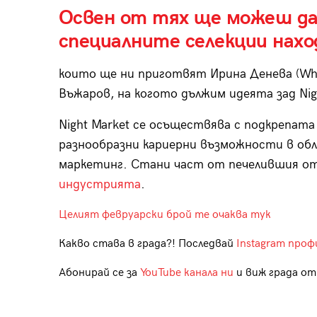
Освен от тях ще можеш да
специалните селекции нахо
които ще ни приготвят Ирина Денева (Wh
Въжаров, на когото дължим идеята зад Nig
Night Market се осъществява с подкрепата 
разнообразни кариерни възможности в обл
маркетинг. Стани част от печелившия о
индустрията
.
Целият февруарски брой те очаква тук
Какво става в града?! Последвай
Instagram проф
Абонирай се за
YouTube канала ни
и виж града отб