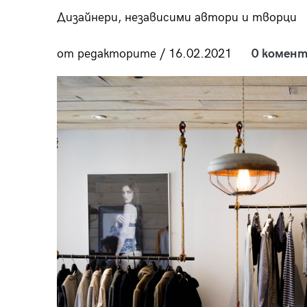
пания
Дизайнери, независими автори и творци
от редакторите / 16.02.2021
0 комент
28
/29