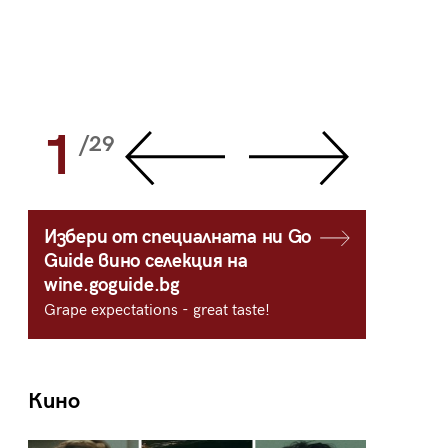
1
2
/29
/
Избери от специалната ни Go
Guide вино селекция на
wine.goguide.bg
Grape expectations - great taste!
Кино