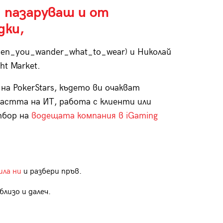
 пазаруваш и от
дки,
en_you_wander_what_to_wear) и Николай
ht Market.
на PokerStars, където ви очакват
астта на ИТ, работа с клиенти или
тбор на
водещата компания в iGaming
ила ни
и разбери пръв.
лизо и далеч.