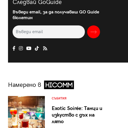
Следвай GoGuide
Въведи email, за да получаваш GO Guide
бюлетин
Намерено в
СЪБИТИЯ
Exotic Soirée: Танци и
изкуство с дъх на
лято