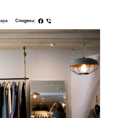
ара
Сподели:
29
/29