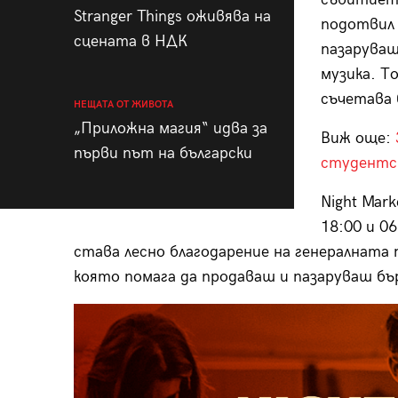
Stranger Things оживява на
подотвил 
сцената в НДК
пазаруваш
музика. Т
съчетава 
НЕЩАТА ОТ ЖИВОТА
„Приложна магия“ идва за
Виж още:
първи път на български
студентс
Night Mar
18:00 и 06
става лесно благодарение на генералната 
която помага да продаваш и пазаруваш бър