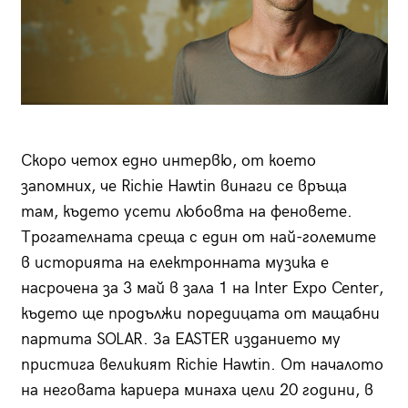
Скоро четох едно интервю, от което
запомних, че Richie Hawtin винаги се връща
там, където усети любовта на феновете.
Трогателната среща с един от най-големите
в историята на електронната музика е
насрочена за 3 май в зала 1 на Inter Expo Center,
където ще продължи поредицата от мащабни
партита SOLAR. За EASTER изданието му
пристига великият Richie Hawtin. От началото
на неговата кариера минаха цели 20 години, в