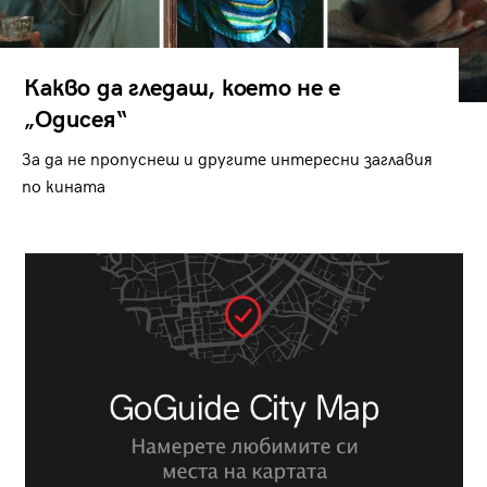
Какво да гледаш, което не е
„Одисея“
За да не пропуснеш и другите интересни заглавия
по кината