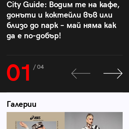
City Guide: Водим те на кафе,
донъти и коктейли във или
близо до парк – май няма как
да е по-добър!
01
/ 04
Галерии