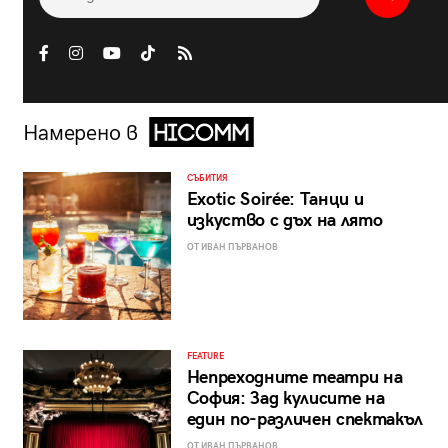
Намерено в
СЪБИТИЯ
Exotic Soirée: Танци и
изкуство с дъх на лято
ОТ ИВАН ПЪРВАНОВ
FEATURE
Непреходните театри на
София: Зад кулисите на
един по-различен спектакъл
ОТ ИВАН ПЪРВАНОВ