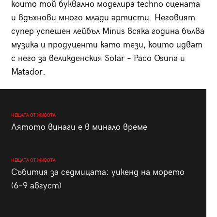
които той буквално моделира techno сцената
и вдъхнови много млади артисти. Неговият
супер успешен лейбъл Minus всяка година бълва
музика и продуценти като тези, които идват
с него за великденския Solar – Paco Osuna и
Matador.
НЕЩАТА ОТ ЖИВОТА
Лятото винаги е в минало време
НЕЩАТА ОТ ЖИВОТА
Събития за седмицата: уикенд на морето
(6–9 август)