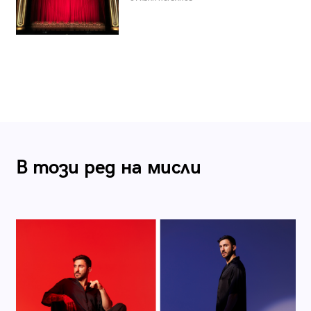
В този ред на мисли