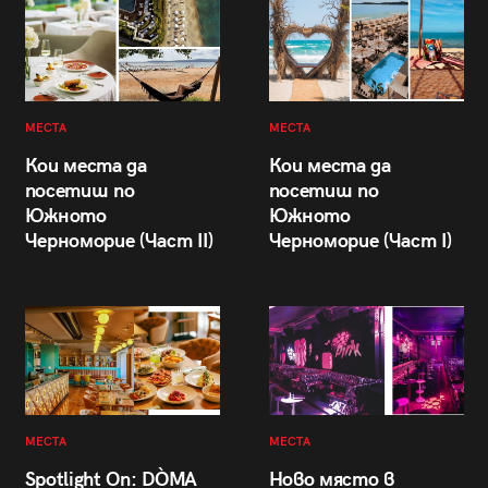
МЕСТА
МЕСТА
Кои места да
Кои места да
посетиш по
посетиш по
Южното
Южното
Черноморие (Част II)
Черноморие (Част I)
МЕСТА
МЕСТА
Spotlight On: DÒMA
Ново място в