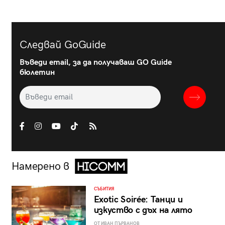
Следвай GoGuide
Въведи email, за да получаваш GO Guide
бюлетин
Намерено в
СЪБИТИЯ
Exotic Soirée: Танци и
изкуство с дъх на лято
ОТ ИВАН ПЪРВАНОВ