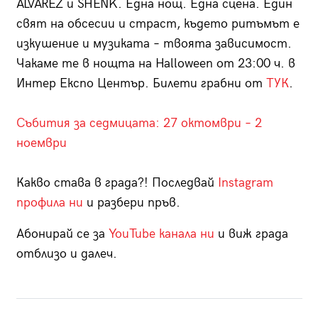
ALVAREZ и SHENK. Една нощ. Една сцена. Един
свят на обсесии и страст, където ритъмът е
изкушение и музиката – твоята зависимост.
Чакаме те в нощта на Halloween от 23:00 ч. в
Интер Експо Център. Билети грабни от
ТУК
.
Събития за седмицата: 27 октомври – 2
ноември
Какво става в града?! Последвай
Instagram
профила ни
и разбери пръв.
Абонирай се за
YouTube канала ни
и виж града
отблизо и далеч.