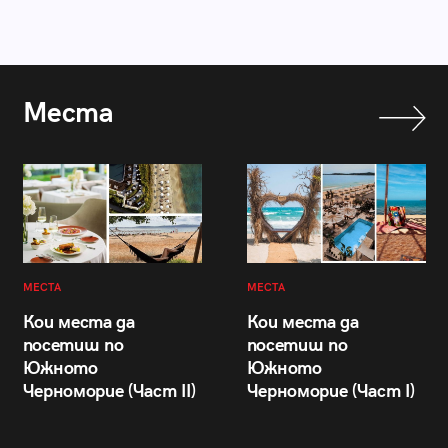
Места
МЕСТА
МЕСТА
Кои места да
Кои места да
посетиш по
посетиш по
Южното
Южното
Черноморие (Част II)
Черноморие (Част I)