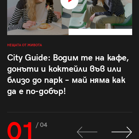
НЕЩАТА ОТ ЖИВОТА
City Guide: Водим те на кафе,
донъти и коктейли във или
близо до парк – май няма как
да е по-добър!
01
/ 04