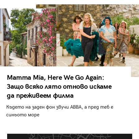
Mamma Mia, Here We Go Again:
Защо всяко лято отново искаме
да преживеем филма
Където на заден фон звучи ABBA, а пред теб е
синьото море