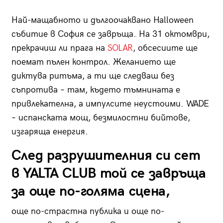
Най-мащабното и дългоочаквано Halloween
събитие в София се завръща. На 31 октомври,
прекрачиш ли прага на
SO
LAR
, обсесиите ще
поемат пълен контрол. Желанието ще
диктува ритъма, а ти ще следваш без
съпротива – там, където тъмнината е
привлекателна, а импулсите неустоими. WADE
– испанската мощ, безмилостни бийтове,
изгаряща енергия.
След разрушителния си сет
в YALTA CLUB той се завръща
за още по-голяма сцена,
още по-страстна публика и още по-