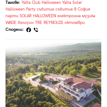
Тагове:
Yalta Club
Halloween
Yalta
Solar
Halloween Party
събитие
събитие в София
парти
SOLAR HALLOWEEN
електронна музика
WADE
Хелоуин
TRE REYNOLDS
октомври
Сподели: