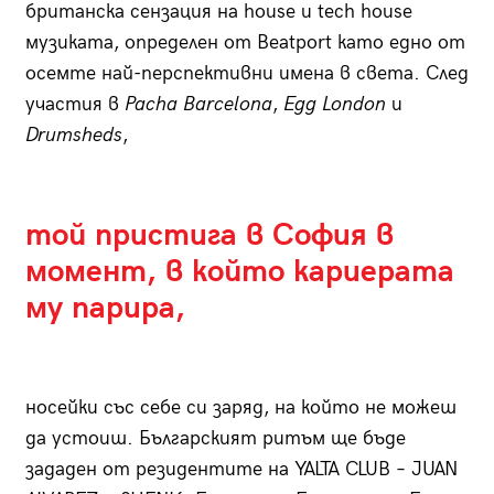
британска сензация на house и tech house
музиката, определен от Beatport като едно от
осемте най-перспективни имена в света. След
участия в
Pacha Barcelona
,
Egg London
и
Drumsheds
,
той пристига в София в
момент, в който кариерата
му парира,
носейки със себе си заряд, на който не можеш
да устоиш. Българският ритъм ще бъде
зададен от резидентите на YALTA CLUB – JUAN