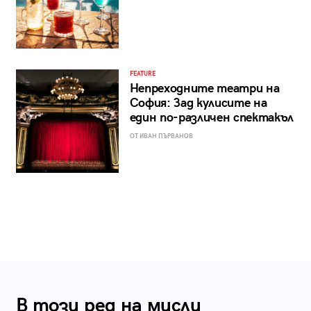
FEATURE
Непреходните театри на
София: Зад кулисите на
един по-различен спектакъл
ОТ ИВАН ПЪРВАНОВ
В този ред на мисли