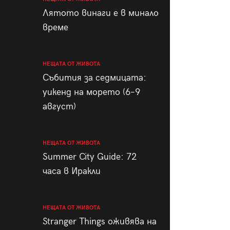
пания
Лятото винаги е в минало
време
НЕЩАТА ОТ ЖИВОТА
28
/29
Събития за седмицата:
уикенд на морето (6–9
август)
НЕЩАТА ОТ ЖИВОТА
Summer City Guide: 72
часа в Иракли
НЕЩАТА ОТ ЖИВОТА
Stranger Things оживява на