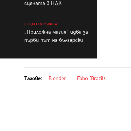
сцената в НДК
НЕЩАТА ОТ ЖИВОТА
„Приложна магия“ идва за
първи път на български
Тагове:
Blender
Fabo (Brazil)