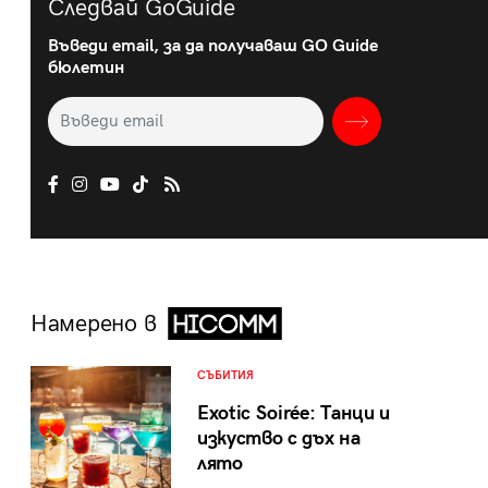
Следвай GoGuide
Въведи email, за да получаваш GO Guide
бюлетин
Намерено в
СЪБИТИЯ
Exotic Soirée: Танци и
изкуство с дъх на
лято