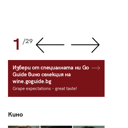
1
2
/29
/
Избери от специалната ни Go
Guide вино селекция на
wine.goguide.bg
Grape expectations - great taste!
Кино