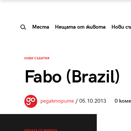
Места
Нещата от живота
Нови с
НОВИ СЪБИТИЯ
Fabo (Brazil)
редакторите
/ 05.10.2013
0 ком
 Shareable:
Summer Prelude: ка
лги вечери и
започва лятото в 
НЕЩАТА ОТ ЖИВОТА