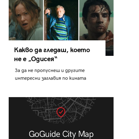
Какво да гледаш, което
не е „Одисея“
За да не пропуснеш и другите
интересни заглавия по кината