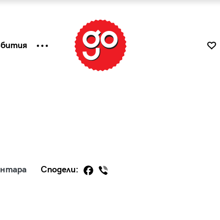
ъбития
ентара
Сподели:
к
Tender is the Wine – Какво
чаша
се пие на Лазурния бряг