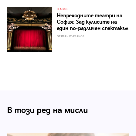
FEATURE
Непреходните театри на
София: Зад кулисите на
един по-различен спектакъл
ОТ ИВАН ПЪРВАНОВ
В този ред на мисли