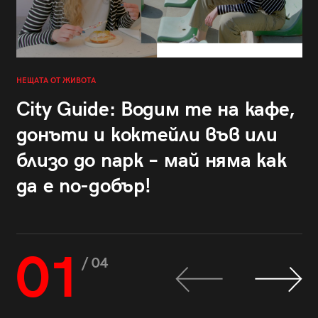
НЕЩАТА ОТ ЖИВОТА
City Guide: Водим те на кафе,
донъти и коктейли във или
близо до парк – май няма как
да е по-добър!
01
/ 04