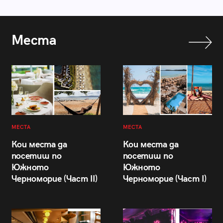
Места
МЕСТА
МЕСТА
Кои места да
Кои места да
посетиш по
посетиш по
Южното
Южното
Черноморие (Част II)
Черноморие (Част I)