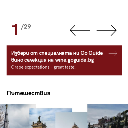
1
/29
Избери от специалната ни Go Guide
вино селекция на wine.goguide.bg
Grape expectations - great taste!
Пътешествия