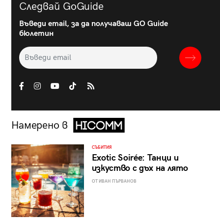
Следвай GoGuide
Въведи email, за да получаваш GO Guide
бюлетин
Намерено в
СЪБИТИЯ
Exotic Soirée: Танци и
изкуство с дъх на лято
ОТ ИВАН ПЪРВАНОВ