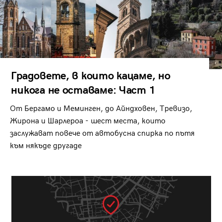
Градовете, в които кацаме, но
никога не оставаме: Част 1
От Бергамо и Меминген, до Айндховен, Тревизо,
Жирона и Шарлероа - шест места, които
заслужават повече от автобусна спирка по пътя
към някъде другаде