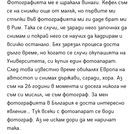
Фотографията ме е щракала винаги. Кефел съм
се на снимки още от малък, но първите ми
стъпки във фотографията ми ги даде брат ми
в Рим. Така се случи, че заради него започнах да
снимам и покрай него се научих да кадрирам и
всичко останало. Бях зарязал процеса доста
дълго време, но когато се случи окупацията на
Университета, си купих един фотоапарат.
След това известно време обикалях Европа на
автостоп и снимах държави, сгради, хора. Аз
съм на 26 години в момента и досега никога не
съм си мислил, че съм фотограф. За мен
фотографията в България е доста интересно
явление… Тук всеки с фотоапарат се води
фотограф. Аз не искам дори да ме наричат
така.