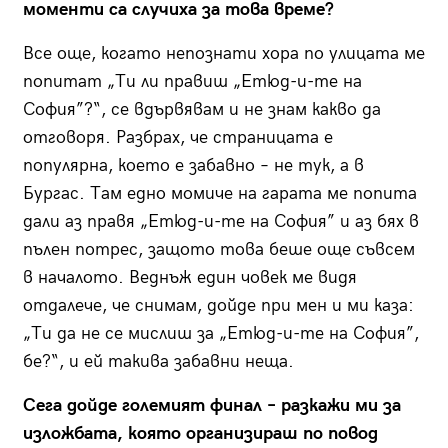
моменти са случиха за това време?
Все още, когато непознати хора по улицата ме
попитат „Ти ли правиш „Етюд-и-те на
София”?“, се вдървявам и не знам какво да
отговоря. Разбрах, че страницата е
популярна, което е забавно – не тук, а в
Бургас. Там едно момиче на гарата ме попита
дали аз правя „Етюд-и-те на София” и аз бях в
пълен потрес, защото това беше още съвсем
в началото. Веднъж един човек ме видя
отдалече, че снимам, дойде при мен и ми каза:
„Ти да не се мислиш за „Етюд-и-те на София”,
бе?“, и ей такива забавни неща.
Сега дойде големият финал – разкажи ми за
изложбата, която организираш по повод