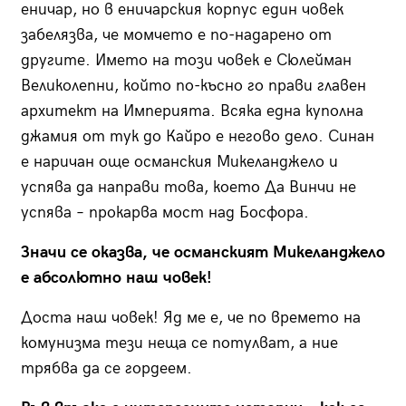
еничар, но в еничарския корпус един човек
забелязва, че момчето е по-надарено от
другите. Името на този човек е Сюлейман
Великолепни, който по-късно го прави главен
архитект на Империята. Всяка една куполна
джамия от тук до Кайро е негово дело. Синан
е наричан още османския Микеланджело и
успява да направи това, което Да Винчи не
успява – прокарва мост над Босфора.
Значи се оказва, че османският Микеланджело
е абсолютно наш човек!
Доста наш човек! Яд ме е, че по времето на
комунизма тези неща се потулват, а ние
трябва да се гордеем.