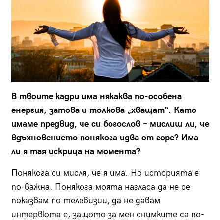
В твоите кадри има някаква по-особена
енергия, затова и толкова „хващат“. Като
имаме предвид, че си богослов – мислиш ли, че
вдъхновението понякога идва от горе? Има
ли я тая искрица на момента?
Понякога си мисля, че я има. Но историята е
по-важна. Понякога моята нагласа да не се
показвам по телевизии, да не давам
интервюта е, защото за мен снимките са по-