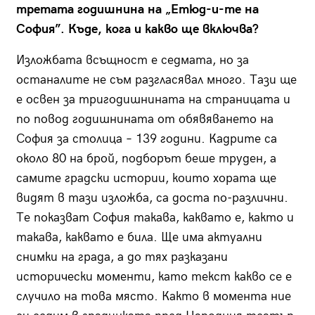
третата годишнина на „Етюд-и-те на
София”. Къде, кога и какво ще включва?
Изложбата всъщност е седмата, но за
останалите не съм разгласявал много. Тази ще
е освен за тригодишнината на страницата и
по повод годишнината от обявяването на
София за столица – 139 години. Кадрите са
около 80 на брой, подборът беше труден, а
самите градски истории, които хората ще
видят в тази изложба, са доста по-различни.
Те показват София такава, каквато е, както и
такава, каквато е била. Ще има актуални
снимки на града, а до тях разказани
исторически моменти, като текст какво се е
случило на това място. Както в момента ние