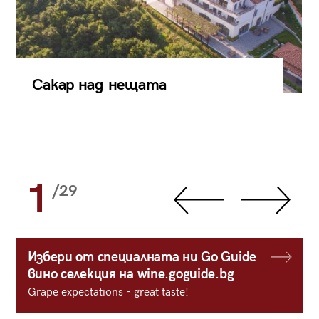
Сакар над нещата
1
/29
Избери от специалната ни Go Guide
вино селекция на wine.goguide.bg
Grape expectations - great taste!