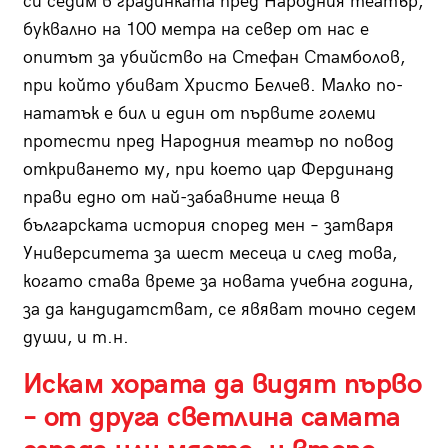
си седим в градинката пред Народния театър,
буквално на 100 метра на север от нас е
опитът за убийство на Стефан Стамболов,
при който убиват Христо Белчев. Малко по-
нататък е бил и един от първите големи
протести пред Народния театър по повод
откриването му, при което цар Фердинанд
прави едно от най-забавните неща в
българската история според мен – затваря
Университета за шест месеца и след това,
когато става време за новата учебна година,
за да кандидатстват, се явяват точно седем
души, и т.н.
Искам хората да видят първо
– от друга светлина самата