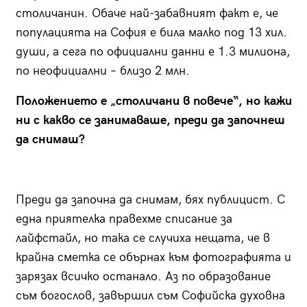
столичанин. Обаче най-забавният факт е, че
популацията на София е била малко под 13 хил.
души, а сега по официални данни е 1.3 милиона,
по неофициални – близо 2 млн.
Положението е „столичани в повече“, но кажи
ни с какво се занимаваше, преди да започнеш
да снимаш?
Преди да започна да снимам, бях публицист. С
една приятелка правехме списание за
лайфстайл, но така се случиха нещата, че в
крайна сметка се обърнах към фотографията и
зарязах всичко останало. Аз по образование
съм богослов, завършил съм Софийска духовна