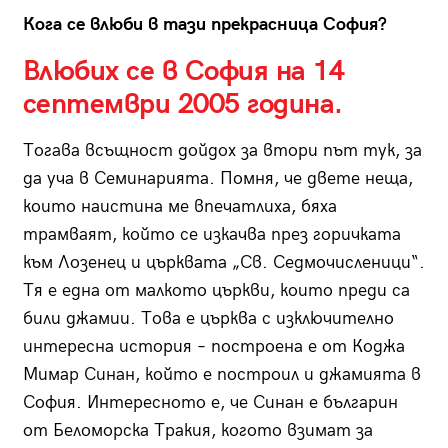
Кога се влюби в тази прекрасница София?
Влюбих се в София на 14
септември 2005 година.
Тогава всъщност дойдох за втори път тук, за
да уча в Семинарията. Помня, че двете неща,
които наистина ме впечатлиха, бяха
трамваят, който се изкачва през горичката
към Лозенец и църквата „Св. Седмочисленици“.
Тя е една от малкото църкви, които преди са
били джамии. Това е църква с изключително
интересна история – построена е от Коджа
Мимар Синан, който е построил и джамията в
София. Интересното е, че Синан е българин
от Беломорска Тракия, когото взимат за