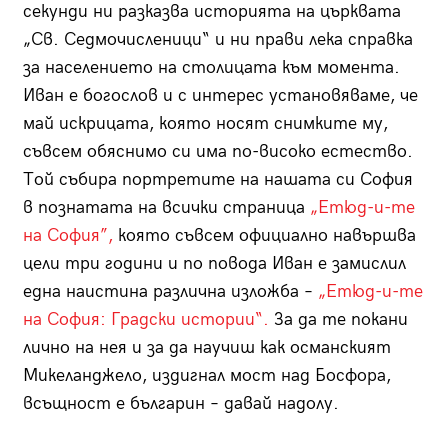
секунди ни разказва историята на църквата
„Св. Седмочисленици“ и ни прави лека справка
за населението на столицата към момента.
Иван е богослов и с интерес установяваме, че
май искрицата, която носят снимките му,
съвсем обяснимо си има по-високо естество.
Той събира портретите на нашата си София
в познатата на всички страница
„Етюд-и-те
на София”,
която съвсем официално навършва
цели три години и по повода Иван е замислил
една наистина различна изложба –
„Етюд-и-те
на София: Градски истории“.
За да те покани
лично на нея и за да научиш как османският
Микеланджело, издигнал мост над Босфора,
всъщност е българин – давай надолу.