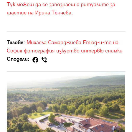
Тук можеш да се запознаеш с ритуалите за
щастие на Ирина Тенчева.
Тагове:
Михаела Самарджиева
Етюд-и-те на
София
фотография
изкуство
интервю
снимки
Сподели: