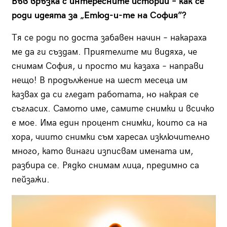
Във връзка с интересните истории – как се
роди идеята за „Етюд-и-те на София”?
Тя се роди по доста забавен начин – накараха
ме да ги създам. Приятелите ми видяха, че
снимам София, и просто ми казаха – направи
нещо! В продължение на шест месеца им
казвах да си гледат работата, но накрая се
съгласих. Самото име, самите снимки и всичко
е мое. Има един процент снимки, които са на
хора, чиито снимки съм харесал изключително
много, като винаги изписвам имената им,
разбира се. Рядко снимам лица, предимно са
пейзажи.