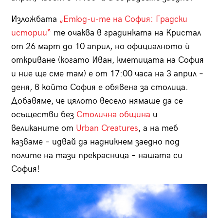
Изложбата
„Етюд-и-те на София: Градски
истории“
те очаква в градинката на Кристал
от 26 март до 10 април, но официалното ѝ
откриване (когато Иван, кметицата на София
и ние ще сме там) е от 17:00 часа на 3 април –
деня, в който София е обявена за столица.
Добавяме, че цялото весело нямаше да се
осъществи без
Столична община
и
великаните от
Urban Creatures
, а на теб
казваме – идвай да надникнем заедно под
полите на тази прекрасница – нашата си
София!