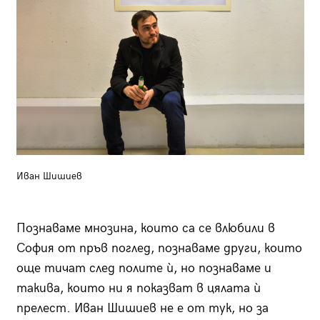
Иван Шишиев
Познаваме мнозина, които са се влюбили в
София от пръв поглед, познаваме други, които
още тичат след полите ѝ, но познаваме и
такива, които ни я показват в цялата ѝ
прелест. Иван Шишиев не е от тук, но за