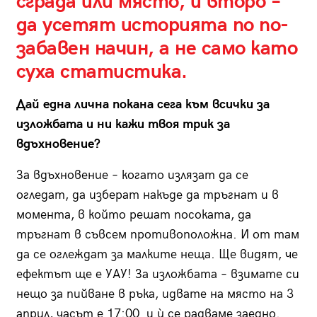
сграда или място, и второ –
да усетят историята по по-
забавен начин, а не само като
суха статистика.
Дай една лична покана сега към всички за
изложбата и ни кажи твоя трик за
вдъхновение?
За вдъхновение – когато излязат да се
огледат, да изберат накъде да тръгнат и в
момента, в който решат посоката, да
тръгнат в съвсем противоположна. И от там
да се оглеждат за малките неща. Ще видят, че
ефектът ще е УАУ! За изложбата – взимате си
нещо за пийване в ръка, идвате на място на 3
април, часът е 17:00 и ѝ се радваме заедно.