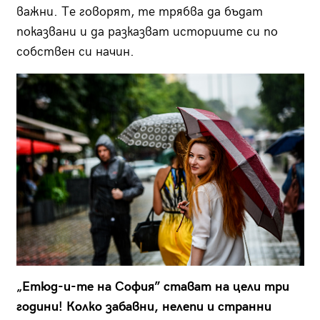
важни. Те говорят, те трябва да бъдат
показвани и да разказват историите си по
собствен си начин.
„Етюд-и-те на София” стават на цели три
години! Колко забавни, нелепи и странни