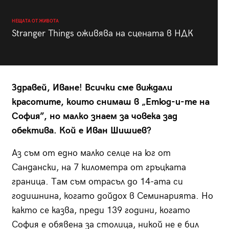
НЕЩАТА ОТ ЖИВОТА
Stranger Things оживява на сцената в НДК
Здравей, Иване! Всички сме виждали
красотите, които снимаш в „Етюд-и-те на
София”, но малко знаем за човека зад
обектива. Кой е Иван Шишиев?
Аз съм от едно малко селце на юг от
Сандански, на 7 километра от гръцката
граница. Там съм отрасъл до 14-ата си
годишнина, когато дойдох в Семинарията. Но
както се казва, преди 139 години, когато
София е обявена за столица, никой не е бил