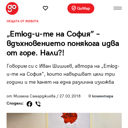
GoMap
НЕЩАТА ОТ ЖИВОТА
„Етюд-и-те на София” –
вдъхновението понякога идва
от горе. Нали?!
Говорим си с Иван Шишиев, автора на „Етюд-
и-те на София“, които навършват цели три
години и те канят на една различна изложба
от Михаела Самарджиева / 27.03.2018
0 коментара
Сподели: