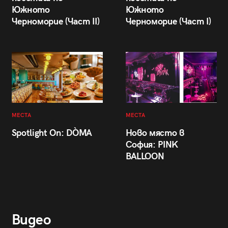
Южното
Южното
Черноморие (Част II)
Черноморие (Част I)
МЕСТА
МЕСТА
Spotlight On: DÒMA
Ново място в
София: PINK
BALLOON
Видео