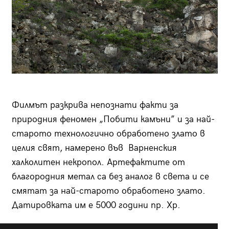
Филмът разкрива непознати факти за
природния феномен „Побити камъни” и за най-
старото технологично обработено злато в
целия свят, намерено във Варненския
халколитен некропол. Артефактите от
благородния метал са без аналог в света и се
смятат за най-старото обработено злато.
Датировката им е 5000 години пр. Хр.