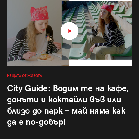
НЕЩАТА ОТ ЖИВОТА
City Guide: Водим те на кафе,
донъти и коктейли във или
близо до парк – май няма как
да е по-добър!