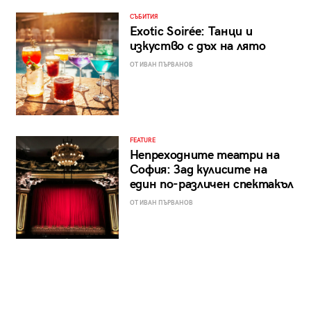
СЪБИТИЯ
Exotic Soirée: Танци и
изкуство с дъх на лято
ОТ ИВАН ПЪРВАНОВ
FEATURE
Непреходните театри на
София: Зад кулисите на
един по-различен спектакъл
ОТ ИВАН ПЪРВАНОВ