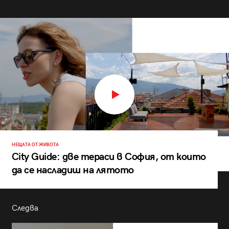
НЕЩАТА ОТ ЖИВОТА
City Guide: две тераси в София, от които
да се насладиш на лятото
Следва