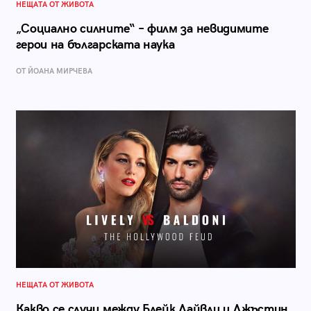
НЕЩАТА ОТ ЖИВОТА
„Социално силните“ – филм за невидимите
герои на българската наука
ОТ ЙОАНА МИРЧЕВА
НЕЩАТА ОТ ЖИВОТА
Какво се случи между Блейк Лайвли и Джъстин