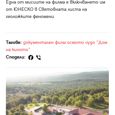
Една от мисиите на филма е включването им
от ЮНЕСКО в Световната листа на
геоложките феномени.
Тагове:
документален филм
осмото чудо
"Дом
на киното"
Сподели: