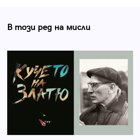
В този ред на мисли