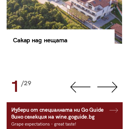
Сакар над нещата
1
/29
Избери от специалната ни Go Guide
вино селекция на wine.goguide.bg
Grape expectations - great taste!