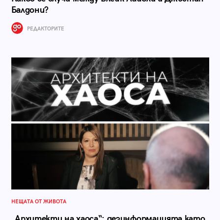
Балдони?
РЕДАКТОРИТЕ
НЕЩАТА ОТ ЖИВОТА
„Архитекти на хаоса“: дезинформацията като