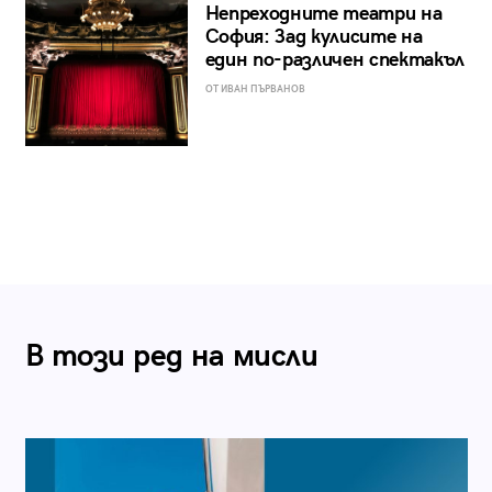
Непреходните театри на
София: Зад кулисите на
един по-различен спектакъл
ОТ ИВАН ПЪРВАНОВ
В този ред на мисли