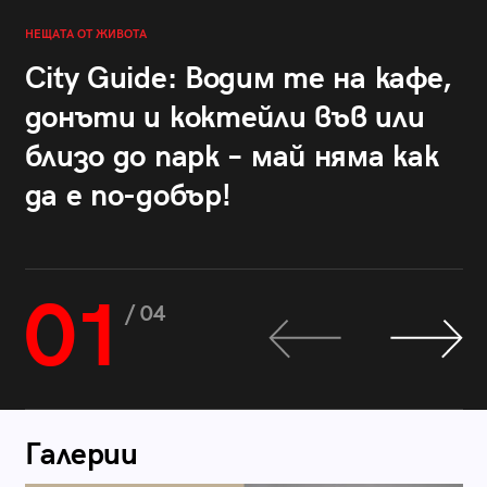
НЕЩАТА ОТ ЖИВОТА
City Guide: Водим те на кафе,
донъти и коктейли във или
близо до парк – май няма как
да е по-добър!
01
/ 04
Галерии