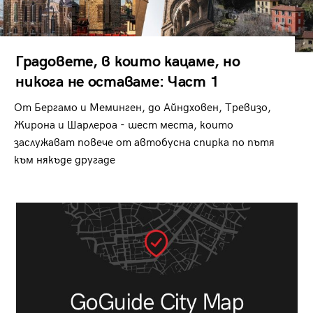
Градовете, в които кацаме, но
никога не оставаме: Част 1
От Бергамо и Меминген, до Айндховен, Тревизо,
Жирона и Шарлероа - шест места, които
заслужават повече от автобусна спирка по пътя
към някъде другаде