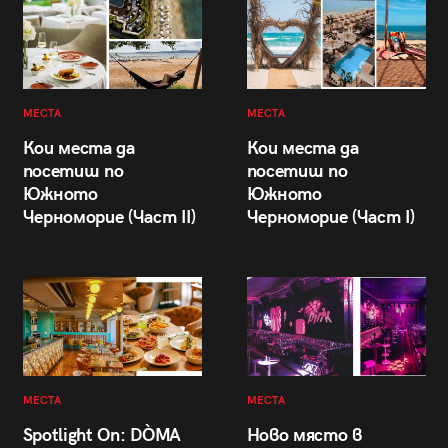
МЕСТА
МЕСТА
Кои места да
Кои места да
посетиш по
посетиш по
Южното
Южното
Черноморие (Част II)
Черноморие (Част I)
МЕСТА
МЕСТА
Spotlight On: DÒMA
Ново място в