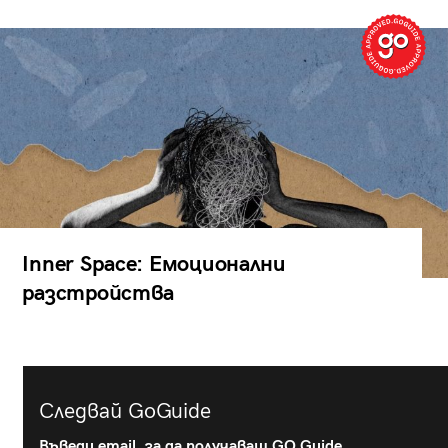
Inner Space: Емоционални
разстройства
Следвай GoGuide
Въведи email, за да получаваш GO Guide