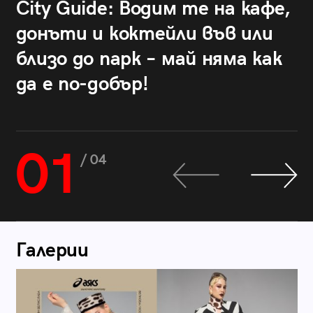
City Guide: Водим те на кафе,
донъти и коктейли във или
близо до парк – май няма как
да е по-добър!
01
/ 04
Галерии