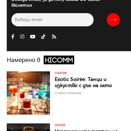
бюлетин
Намерено в
СЪБИТИЯ
Exotic Soirée: Танци и
изкуство с дъх на лято
ОТ ИВАН ПЪРВАНОВ
FEATURE