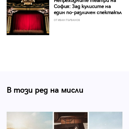
Непреходните театри на
София: Зад кулисите на
един по-различен спектакъл
ОТ ИВАН ПЪРВАНОВ
В този ред на мисли