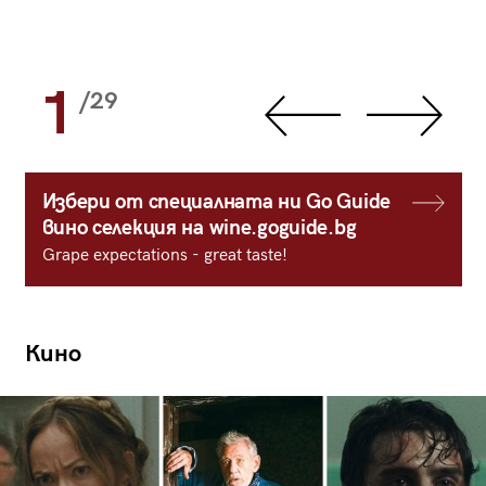
1
/29
Избери от специалната ни Go Guide
вино селекция на wine.goguide.bg
Grape expectations - great taste!
Кино