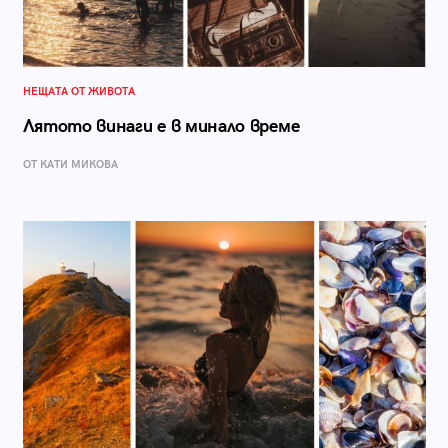
НЕЩАТА ОТ ЖИВОТА
Лятото винаги е в минало време
ОТ КАТИ МИКОВА