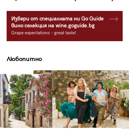
Избери от специалната ни Go Guide
вино селекция на wine.goguide.bg
Grape expectations - great taste!
Любопитно