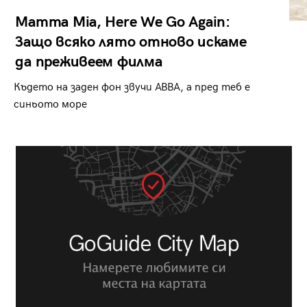
Mamma Mia, Here We Go Again:
Защо всяко лято отново искаме
да преживеем филма
Където на заден фон звучи ABBA, а пред теб е
синьото море