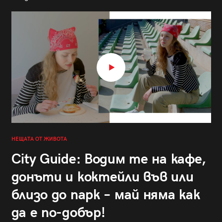
НЕЩАТА ОТ ЖИВОТА
City Guide: Водим те на кафе,
донъти и коктейли във или
близо до парк – май няма как
да е по-добър!