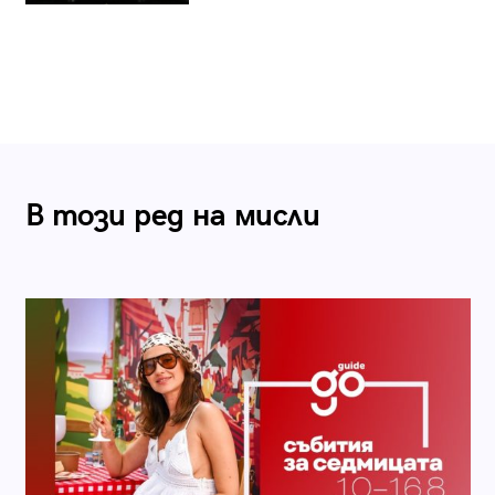
В този ред на мисли