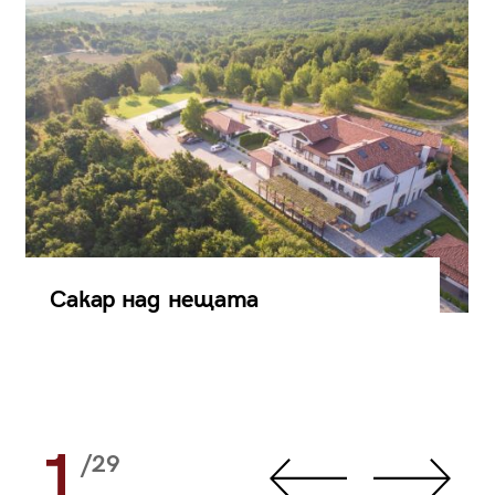
Сакар над нещата
1
/29