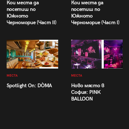
Кои места да
Кои места да
посетиш по
посетиш по
Южното
Южното
Черноморие (Част II)
Черноморие (Част I)
МЕСТА
МЕСТА
Spotlight On: DÒMA
Ново място в
София: PINK
BALLOON