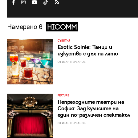
Намерено в
СЪБИТИЯ
Exotic Soirée: Танци и
изкуство с дъх на лято
ОТ ИВАН ПЪРВАНОВ
FEATURE
Непреходните театри на
София: Зад кулисите на
един по-различен спектакъл
ОТ ИВАН ПЪРВАНОВ