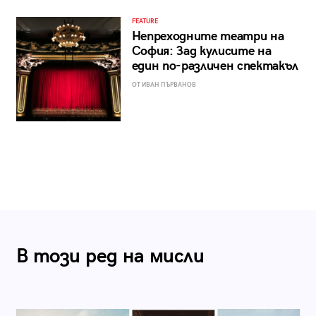
FEATURE
Непреходните театри на
София: Зад кулисите на
един по-различен спектакъл
ОТ ИВАН ПЪРВАНОВ
В този ред на мисли