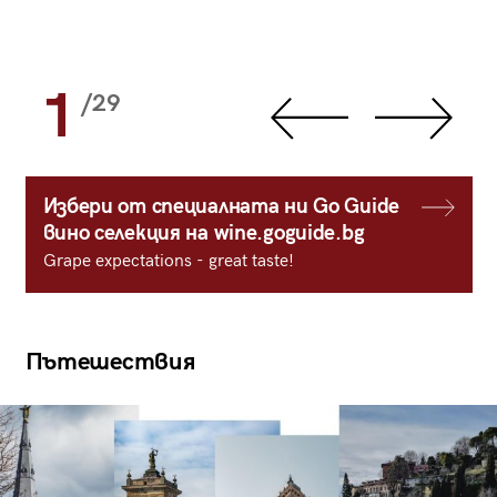
1
/29
Избери от специалната ни Go Guide
вино селекция на wine.goguide.bg
Grape expectations - great taste!
Пътешествия