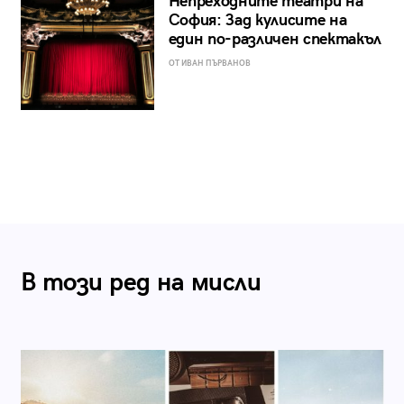
Непреходните театри на
София: Зад кулисите на
един по-различен спектакъл
ОТ ИВАН ПЪРВАНОВ
В този ред на мисли