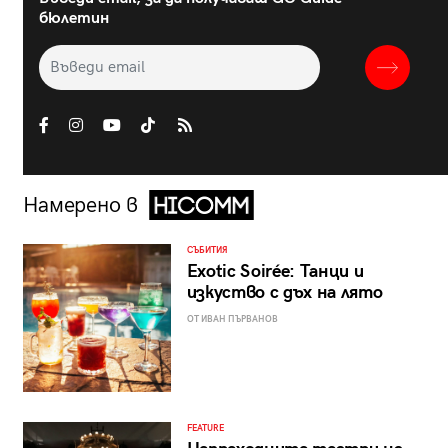
бюлетин
Намерено в
СЪБИТИЯ
Exotic Soirée: Танци и
изкуство с дъх на лято
ОТ ИВАН ПЪРВАНОВ
FEATURE