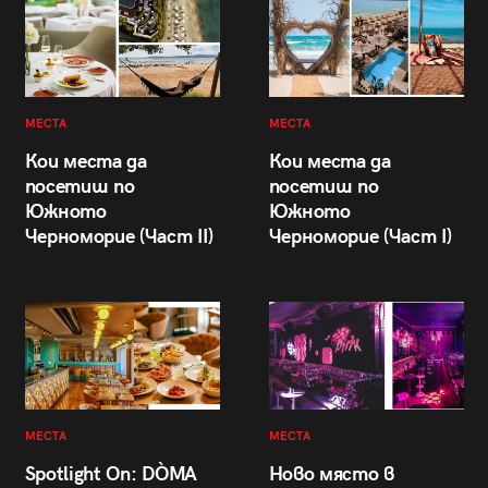
МЕСТА
МЕСТА
Кои места да
Кои места да
посетиш по
посетиш по
Южното
Южното
Черноморие (Част II)
Черноморие (Част I)
МЕСТА
МЕСТА
Spotlight On: DÒMA
Ново място в