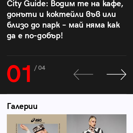
City Guide: Водим те на кафе,
донъти и коктейли във или
близо до парк – май няма как
да е по-добър!
01
/ 04
Галерии