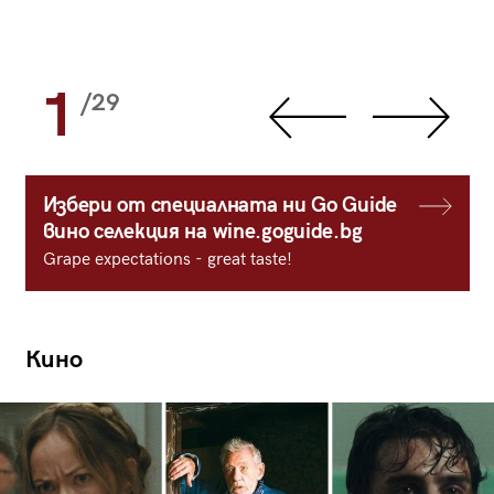
1
/29
Избери от специалната ни Go Guide
вино селекция на wine.goguide.bg
Grape expectations - great taste!
Кино