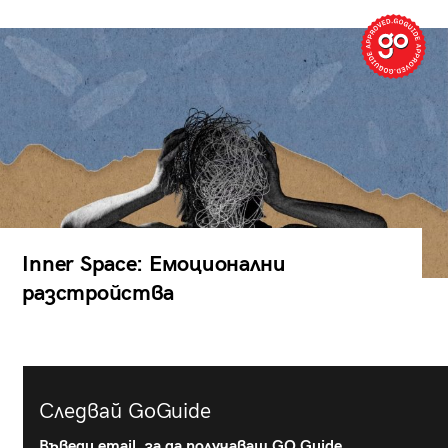
Inner Space: Емоционални
разстройства
Следвай GoGuide
Въведи email, за да получаваш GO Guide