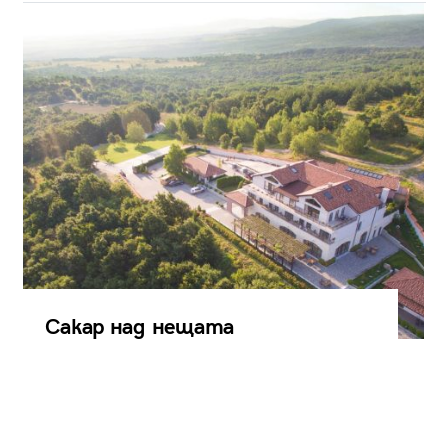
Сакар над нещата