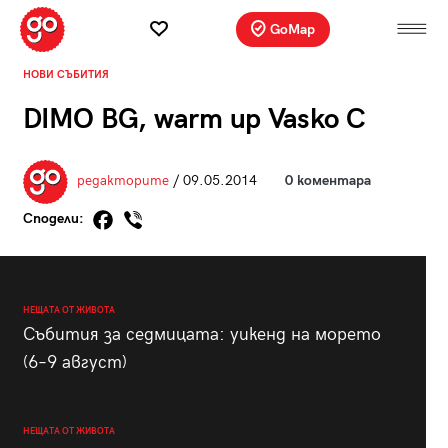
GoMap
НОВИ СЪБИТИЯ
DIMO BG, warm up Vasko C
редакторите
/ 09.05.2014
0 коментара
Сподели:
НЕЩАТА ОТ ЖИВОТА
Събития за седмицата: уикенд на морето
(6–9 август)
НЕЩАТА ОТ ЖИВОТА