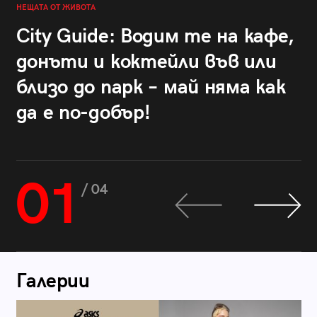
НЕЩАТА ОТ ЖИВОТА
City Guide: Водим те на кафе,
донъти и коктейли във или
близо до парк – май няма как
да е по-добър!
01
/ 04
Галерии