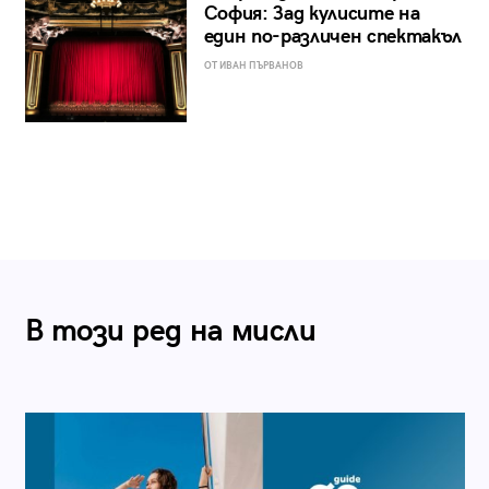
София: Зад кулисите на
един по-различен спектакъл
ОТ ИВАН ПЪРВАНОВ
В този ред на мисли