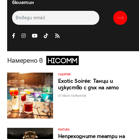
бюлетин
Намерено в
СЪБИТИЯ
Exotic Soirée: Танци и
изкуство с дъх на лято
ОТ ИВАН ПЪРВАНОВ
FEATURE
Непреходните театри на