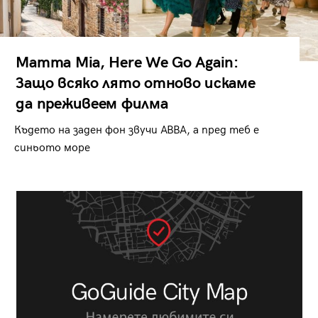
Mamma Mia, Here We Go Again:
Защо всяко лято отново искаме
да преживеем филма
Където на заден фон звучи ABBA, а пред теб е
синьото море