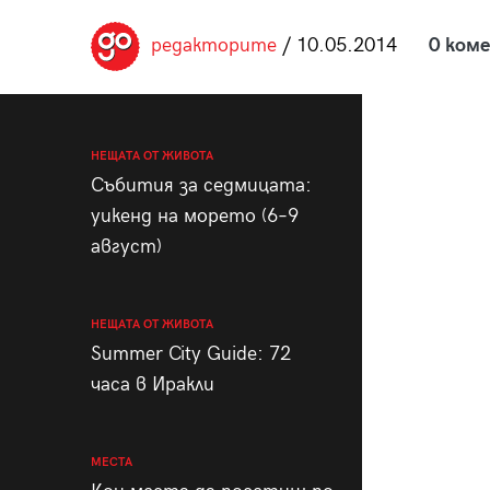
пания
редакторите
/ 10.05.2014
0 ком
28
/29
НЕЩАТА ОТ ЖИВОТА
Събития за седмицата:
уикенд на морето (6–9
август)
НЕЩАТА ОТ ЖИВОТА
Summer City Guide: 72
часа в Иракли
МЕСТА