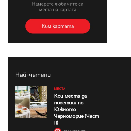
Най-четени
МЕСТА
Кои места да
посетиш по
Южното
Черноморие (Част
II)