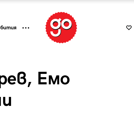
ъбития
рев, Емо
ни
к
Tender is the Wine – Какво
чаша
се пие на Лазурния бряг