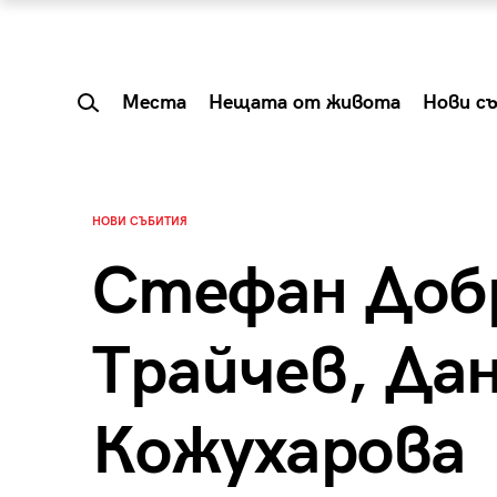
Места
Нещата от живота
Нови с
НОВИ СЪБИТИЯ
Стефан Доб
Трайчев, Да
Кожухарова
 Shareable:
Summer Prelude: ка
лги вечери и
започва лятото в 