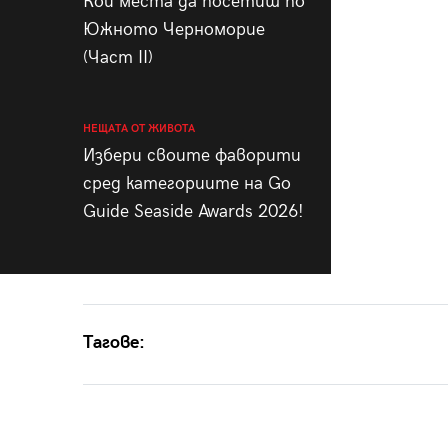
Кои места да посетиш по
Южното Черноморие
(Част II)
НЕЩАТА ОТ ЖИВОТА
Избери своите фаворити
сред категориите на Go
Guide Seaside Awards 2026!
Тагове: