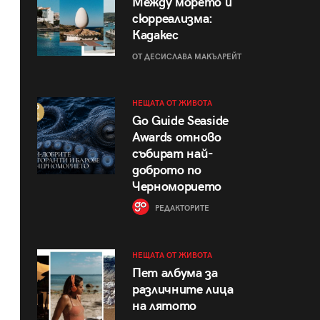
Между морето и
сюрреализма:
Кадакес
ОТ ДЕСИСЛАВА МАКЪЛРЕЙТ
НЕЩАТА ОТ ЖИВОТА
Go Guide Seaside
Awards отново
събират най-
доброто по
Черноморието
РЕДАКТОРИТЕ
НЕЩАТА ОТ ЖИВОТА
Пет албума за
различните лица
на лятото