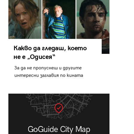
Какво да гледаш, което
не е „Одисея“
За да не пропуснеш и другите
интересни заглавия по кината