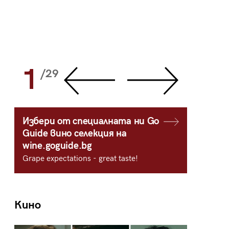
1
2
/29
/
Избери от специалната ни Go
Guide вино селекция на
wine.goguide.bg
Grape expectations - great taste!
Кино