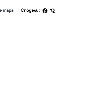
ентара
Сподели:
29
/29