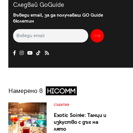
Следвай GoGuide
Въведи email, за да получаваш GO Guide
бюлетин
Намерено в
СЪБИТИЯ
Exotic Soirée: Танци и
изкуство с дъх на
лято