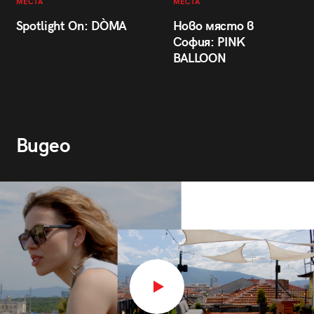
МЕСТА
МЕСТА
Spotlight On: DÒMA
Ново място в
София: PINK
BALLOON
Видео