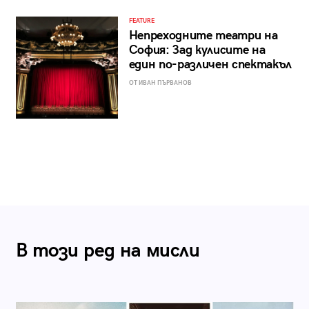
FEATURE
Непреходните театри на
София: Зад кулисите на
един по-различен спектакъл
ОТ ИВАН ПЪРВАНОВ
В този ред на мисли