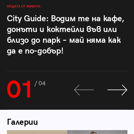
НЕЩАТА ОТ ЖИВОТА
City Guide: Водим те на кафе,
донъти и коктейли във или
близо до парк – май няма как
да е по-добър!
01
/ 04
Галерии