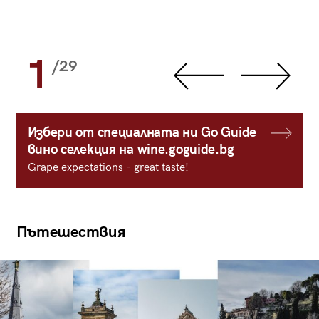
1
/29
Избери от специалната ни Go Guide
вино селекция на wine.goguide.bg
Grape expectations - great taste!
Пътешествия