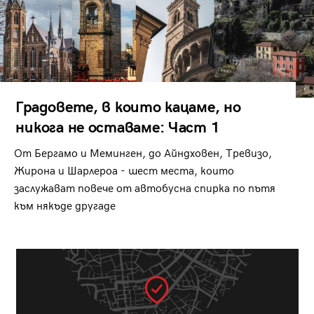
Градовете, в които кацаме, но
никога не оставаме: Част 1
От Бергамо и Меминген, до Айндховен, Тревизо,
Жирона и Шарлероа - шест места, които
заслужават повече от автобусна спирка по пътя
към някъде другаде