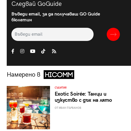
Следвай GoGuide
Въведи email, за да получаваш GO Guide
бюлетин
Намерено в
СЪБИТИЯ
Exotic Soirée: Танци и
изкуство с дъх на лято
ОТ ИВАН ПЪРВАНОВ