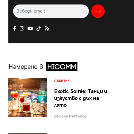
Намерено в
СЪБИТИЯ
Exotic Soirée: Танци и
изкуство с дъх на
лято
ОТ ИВАН ПЪРВАНОВ