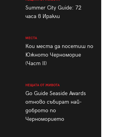
пания
Summer City Guide: 72
часа в Иракли
МЕСТА
28
/29
Кои места да посетиш по
Южното Черноморие
(Част II)
НЕЩАТА ОТ ЖИВОТА
Go Guide Seaside Awards
отново събират най-
доброто по
Черноморието