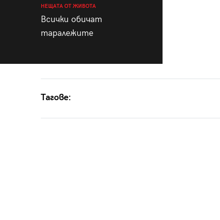
НЕЩАТА ОТ ЖИВОТА
Всички обичат
таралежите
Тагове: