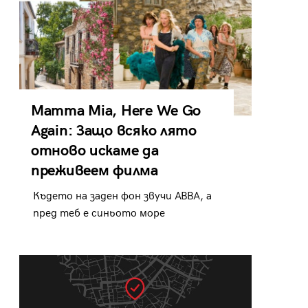
Mamma Mia, Here We Go
Again: Защо всяко лято
отново искаме да
преживеем филма
Където на заден фон звучи ABBA, а
пред теб е синьото море