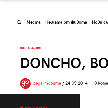
Места
Нещата от живота
Нови с
НОВИ СЪБИТИЯ
DONCHO, B
редакторите
/ 24.05.2014
0 ком
 Shareable:
Summer Prelude: ка
лги вечери и
започва лятото в 
НЕЩАТА ОТ ЖИВОТА