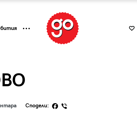
ъбития
OBO
ентара
Сподели:
к
Tender is the Wine – Какво
чаша
се пие на Лазурния бряг