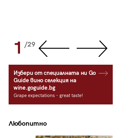
1
2
/29
/
Избери от специалната ни Go
Guide вино селекция на
wine.goguide.bg
Grape expectations - great taste!
Любопитно