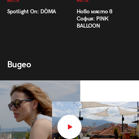
МЕСТА
МЕСТА
Spotlight On: DÒMA
Ново място в
София: PINK
BALLOON
Видео