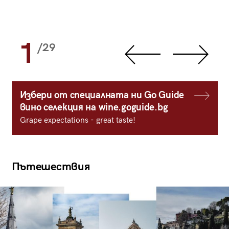
1
/29
Избери от специалната ни Go Guide
вино селекция на wine.goguide.bg
Grape expectations - great taste!
Пътешествия