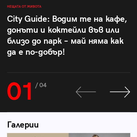
НЕЩАТА ОТ ЖИВОТА
City Guide: Водим те на кафе,
донъти и коктейли във или
близо до парк – май няма как
да е по-добър!
01
/ 04
Галерии