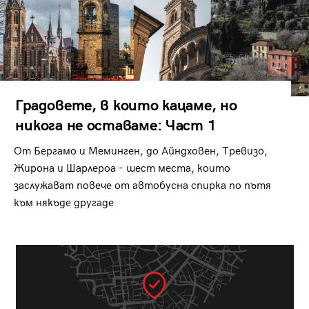
Градовете, в които кацаме, но
никога не оставаме: Част 1
От Бергамо и Меминген, до Айндховен, Тревизо,
Жирона и Шарлероа - шест места, които
заслужават повече от автобусна спирка по пътя
към някъде другаде