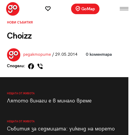
GoMap
НОВИ СЪБИТИЯ
Choizz
редакторите
/ 29.05.2014
0 коментара
Сподели:
НЕЩАТА ОТ ЖИВОТА
Лятото винаги е в минало време
НЕЩАТА ОТ ЖИВОТА
Събития за седмицата: уикенд на морето