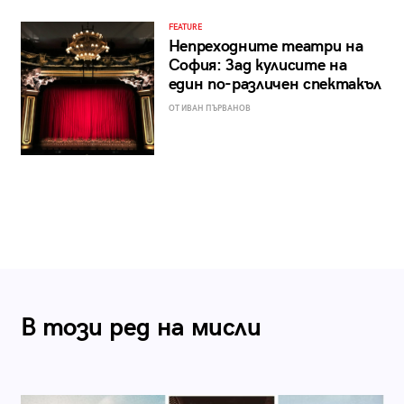
FEATURE
Непреходните театри на
София: Зад кулисите на
един по-различен спектакъл
ОТ ИВАН ПЪРВАНОВ
В този ред на мисли