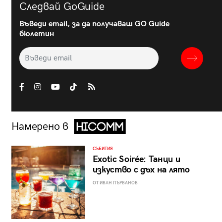
Следвай GoGuide
Въведи email, за да получаваш GO Guide
бюлетин
Намерено в
СЪБИТИЯ
Exotic Soirée: Танци и
изкуство с дъх на лято
ОТ ИВАН ПЪРВАНОВ