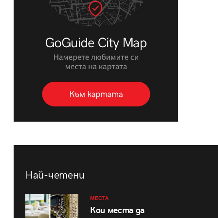
Най-четени
МЕСТА
Кои места да