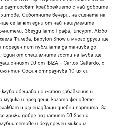
ще разтърсват крайбрежието с най-добрите
’b хитове. Съботните вечери, на сцената на
нще се качат едни от най-нашумелите
ълнители. Звезди като Графа, Ъпсурт, Любо
хаела Филева, Babylon Show и много други ще
а пореден път публиката да танцува до
 Eдин от специалните гости на клуба ще
зационният DJ oт IBIZA – Carlos Gallardo, с
илянтин София отпразнува 10-ия си
 клуба обещава нон-стоп забавления и
 музика и през деня, когато феновете
очакват и изненадващи дневни партита. За
се грижи добре познатият DJ Sash с
клубни сетове и безупречен миксинг.