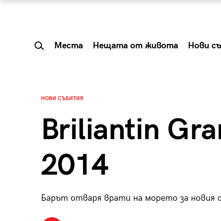
Места
Нещата от живота
Нови с
НОВИ СЪБИТИЯ
Briliantin Gr
2014
Барът отваря врати на морето за новия 
 Shareable:
Summer Prelude: ка
лги вечери и
започва лятото в 