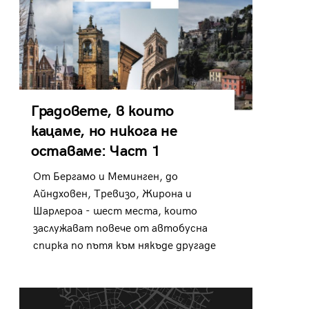
Градовете, в които
кацаме, но никога не
оставаме: Част 1
От Бергамо и Меминген, до
Айндховен, Тревизо, Жирона и
Шарлероа - шест места, които
заслужават повече от автобусна
спирка по пътя към някъде другаде