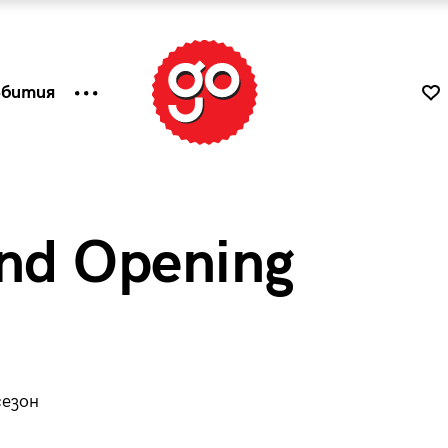
ъбития
and Opening
сезон
к
Tender is the Wine – Какво
чаша
се пие на Лазурния бряг