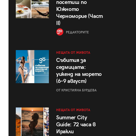
посетиш по
Южното
Черноморие (Част
II)
РЕДАКТОРИТЕ
НЕЩАТА ОТ ЖИВОТА
Събития за
седмицата:
уикенд на морето
(6–9 август)
ОТ КРИСТИЯНА БУРДЕВА
НЕЩАТА ОТ ЖИВОТА
Summer City
Guide: 72 часа в
Иракли