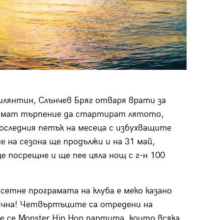
илянтин, Слънчев Бряг отваря врати за
нямат търпение да стартират лятото,
последния петък на месеца с избухващите
 на сезона ще продължи и на 31 май,
 посрещне и ще пее цяла нощ с г-н 100
етне програмата на клуба е меко казано
чна! Четвъртъците са отредени на
е се Monster Hip Hop партита, които всяка