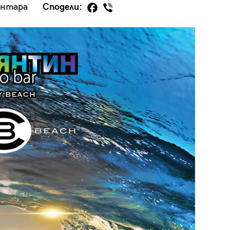
ентара
Сподели:
29
/29