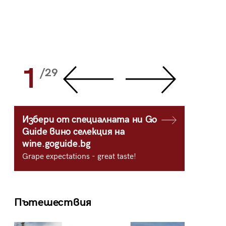
1
2
/29
/
Избери от специалната ни Go
Guide вино селекция на
wine.goguide.bg
Grape expectations - great taste!
Пътешествия