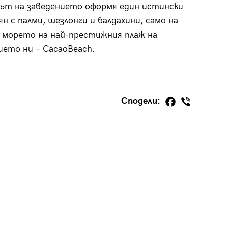
ът на заведението оформя един истински
ян с палми, шезлонги и балдахини, само на
морето на най-престижния плаж на
ето ни – CacaoBeach.
Сподели: