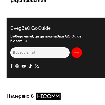
разстройства
Следвай GoGuide
Въведи email, за да получаваш GO Guide
бюлетин
Намерено в