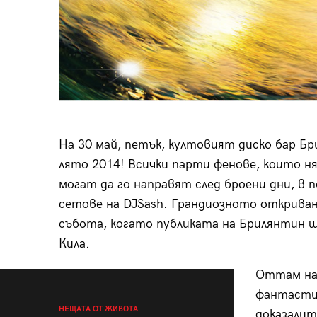
На 30 май, петък, култовият диско бар Бр
лято 2014! Всички парти фенове, които 
могат да го направят след броени дни, в 
сетове на DJSash. Грандиозното откриване
събота, когато публиката на Брилянтин ще
Кила.
Оттам нас
фантасти
НЕЩАТА ОТ ЖИВОТА
доказалит