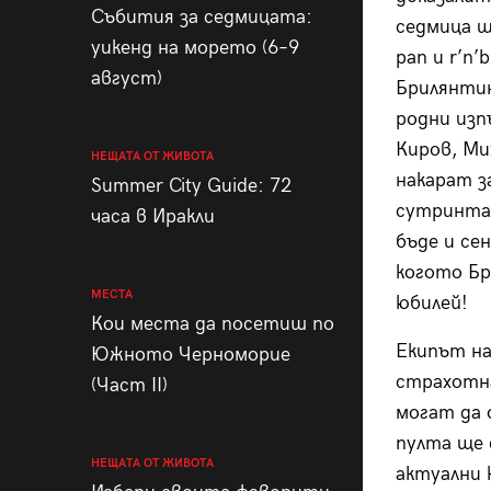
Събития за седмицата:
седмица 
уикенд на морето (6–9
рап и r’n
август)
Брилянти
родни изп
Киров, Ми
НЕЩАТА ОТ ЖИВОТА
накарат з
Summer City Guide: 72
сутринта.
часа в Иракли
бъде и сен
когото Бр
МЕСТА
юбилей!
Кои места да посетиш по
Екипът на
Южното Черноморие
страхотна
(Част II)
могат да 
пулта ще 
НЕЩАТА ОТ ЖИВОТА
актуални 