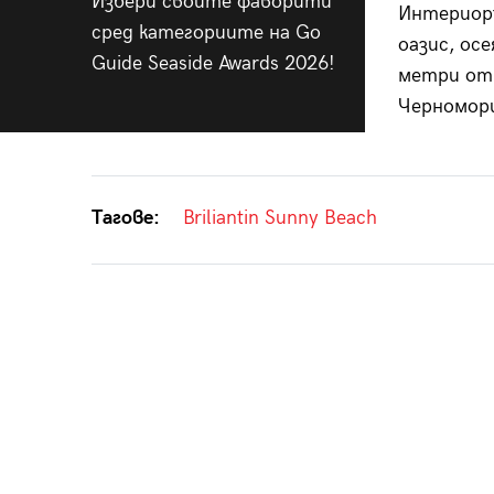
Избери своите фаворити
Интериор
сред категориите на Go
оазис, осе
Guide Seaside Awards 2026!
метри от 
Черномори
Тагове:
Briliantin Sunny Beach