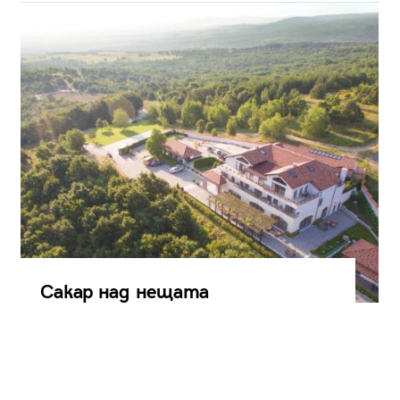
Сакар над нещата