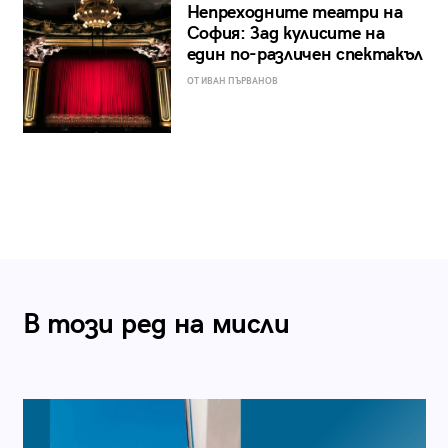
Непреходните театри на
София: Зад кулисите на
един по-различен спектакъл
ОТ ИВАН ПЪРВАНОВ
В този ред на мисли