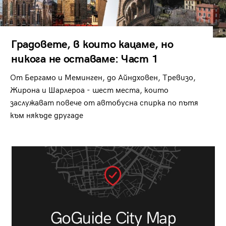
Градовете, в които кацаме, но
никога не оставаме: Част 1
От Бергамо и Меминген, до Айндховен, Тревизо,
Жирона и Шарлероа - шест места, които
заслужават повече от автобусна спирка по пътя
към някъде другаде