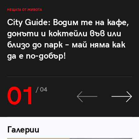
НЕЩАТА ОТ ЖИВОТА
City Guide: Водим те на кафе,
донъти и коктейли във или
близо до парк – май няма как
да е по-добър!
01
/ 04
Галерии